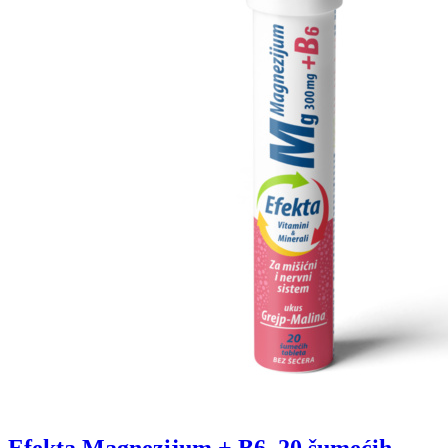
Efekta Magnezijum + B6, 20 šumećih