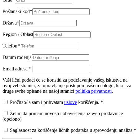
Poštanski kod
*
Država
*
Region / Oblast
Telefon
*
Datum rođenja
Email adresa
*
Vaši lični podaci će se koristiti za podržavanje vašeg iskustva na
ovoj veb stranici, za upravljanje pristupom vašem nalogu, kao i za
druge svrhe opisane na našoj stranici
politika privatnosti
.
Pročitao/la sam i prihvatam
uslove
korišćenja.
*
Želim da primam novosti i obaveštenja iz web prodavnice
(opciono)
Saglasnost za korišćenje ličnih podataka u sprovođenju analiza
*