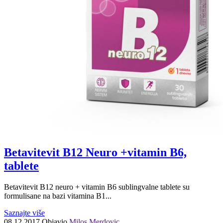
Betavitevit B12 Neuro +vitamin B6,
tablete
Betavitevit B12 neuro + vitamin B6 sublingvalne tablete su
formulisane na bazi vitamina B1...
Saznajte više
08.12.2017
Objavio
Milos Merdovic