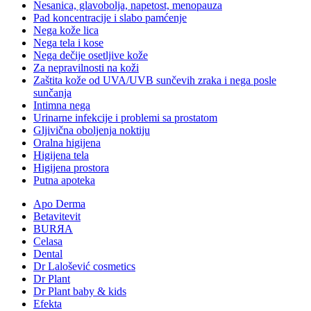
Nesanica, glavobolja, napetost, menopauza
Pad koncentracije i slabo pamćenje
Nega kože lica
Nega tela i kose
Nega dečije osetljive kože
Za nepravilnosti na koži
Zaštita kože od UVA/UVB sunčevih zraka i nega posle
sunčanja
Intimna nega
Urinarne infekcije i problemi sa prostatom
Gljivična oboljenja noktiju
Oralna higijena
Higijena tela
Higijena prostora
Putna apoteka
Apo Derma
Betavitevit
BURЯA
Celasa
Dental
Dr Lalošević cosmetics
Dr Plant
Dr Plant baby & kids
Efekta