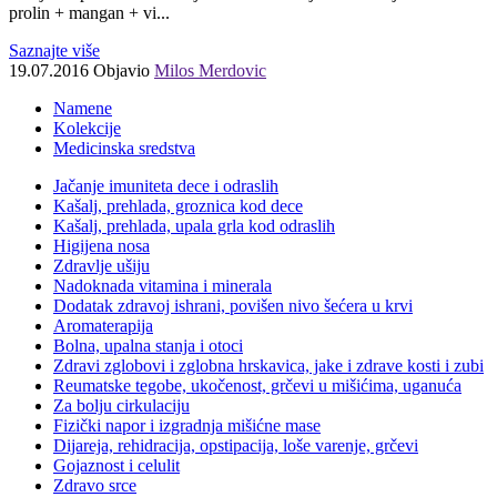
prolin + mangan + vi...
Saznajte više
19.07.2016
Objavio
Milos Merdovic
Namene
Kolekcije
Medicinska sredstva
Jačanje imuniteta dece i odraslih
Kašalj, prehlada, groznica kod dece
Kašalj, prehlada, upala grla kod odraslih
Higijena nosa
Zdravlje ušiju
Nadoknada vitamina i minerala
Dodatak zdravoj ishrani, povišen nivo šećera u krvi
Aromaterapija
Bolna, upalna stanja i otoci
Zdravi zglobovi i zglobna hrskavica, jake i zdrave kosti i zubi
Reumatske tegobe, ukočenost, grčevi u mišićima, uganuća
Za bolju cirkulaciju
Fizički napor i izgradnja mišićne mase
Dijareja, rehidracija, opstipacija, loše varenje, grčevi
Gojaznost i celulit
Zdravo srce