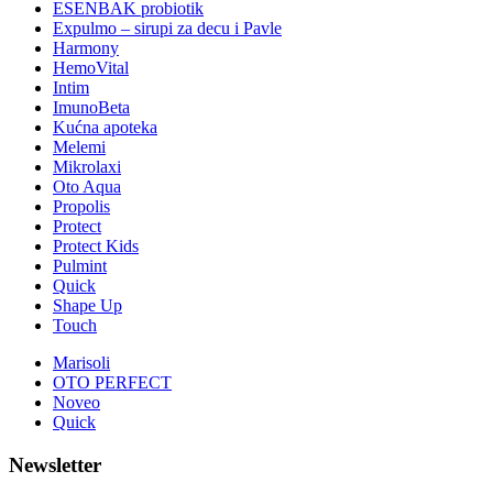
ESENBAK probiotik
Expulmo – sirupi za decu i Pavle
Harmony
HemoVital
Intim
ImunoBeta
Kućna apoteka
Melemi
Mikrolaxi
Oto Aqua
Propolis
Protect
Protect Kids
Pulmint
Quick
Shape Up
Touch
Marisoli
OTO PERFECT
Noveo
Quick
Newsletter