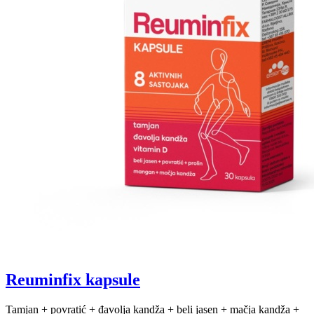
Reuminfix kapsule
Tamjan + povratić + đavolja kandža + beli jasen + mačja kandža +