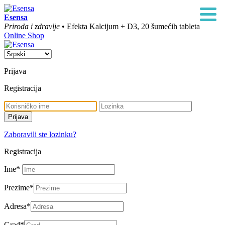
Esensa
Priroda i zdravlje
• Efekta Kalcijum + D3, 20 šumećih tableta
Online Shop
Prijava
Registracija
Zaboravili ste lozinku?
Registracija
Ime
*
Prezime
*
Adresa
*
Grad
*