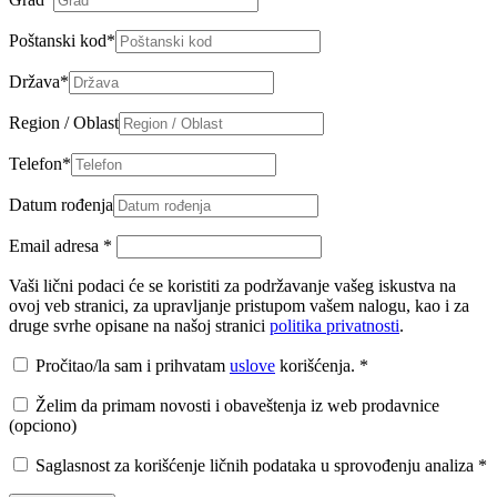
Poštanski kod
*
Država
*
Region / Oblast
Telefon
*
Datum rođenja
Email adresa
*
Vaši lični podaci će se koristiti za podržavanje vašeg iskustva na
ovoj veb stranici, za upravljanje pristupom vašem nalogu, kao i za
druge svrhe opisane na našoj stranici
politika privatnosti
.
Pročitao/la sam i prihvatam
uslove
korišćenja.
*
Želim da primam novosti i obaveštenja iz web prodavnice
(opciono)
Saglasnost za korišćenje ličnih podataka u sprovođenju analiza
*