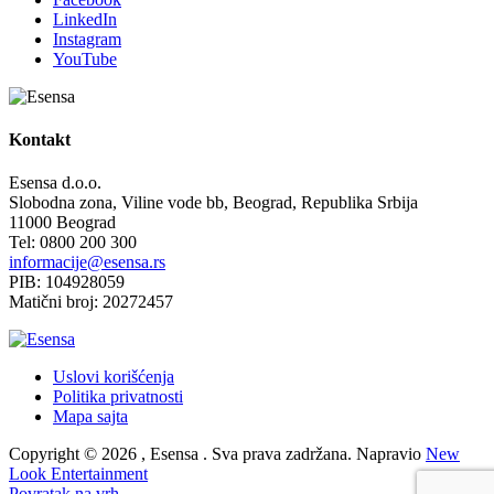
LinkedIn
Instagram
YouTube
Kontakt
Esensa d.o.o.
Slobodna zona, Viline vode bb, Beograd, Republika Srbija
11000 Beograd
Tel: 0800 200 300
informacije@esensa.rs
PIB: 104928059
Matični broj: 20272457
Uslovi korišćenja
Politika privatnosti
Mapa sajta
Copyright © 2026 , Esensa . Sva prava zadržana. Napravio
New
Look Entertainment
Povratak na vrh