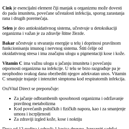
Cink
je esencijalni element čiji manjak u organizmu može dovesti
do pada imuniteta, povećane učestalosti infekcija, sporog zarastanja
rana i drugih poremećaja.
Selen
je deo antioksidativnog sistema, učestvuje u detoksikaciji
organizma i važan je za zdravlje štitne žlezde.
Bakar
učestvuje u stvaranju energije u telu i doprinosi pravilnom
funkcionisanju imunog i nervnog sistema. Štiti ćelije od
oksidativnog stresa i ima značajnu ulogu u pigmentaciji kose i kože.
Vitamin
C
ima važnu ulogu u jačanju imuniteta i povećanju
otpornosti organizma na infekcije. U telu se brzo razgrađuje pa je
neophodno svakog dana obezbediti njegov adekvatan unos. Vitamin
C smanjuje trajanje i intenzitet simptoma kod respiratornih infekcija.
OxiVital Direct se preporučuje:
Za jačanje odbrambenih sposobnosti organizma i održavanje
pravilnog metabolizma
Kod povećanih psihičkih i fizičkih napora, kao i za smanjenje
umora i iscrpljenosti
Za zdraviji izgled kože, kose i noktiju
Deca od 12 godina i odrasli: 1 kesica dnevno. Isprazniti sadržaj