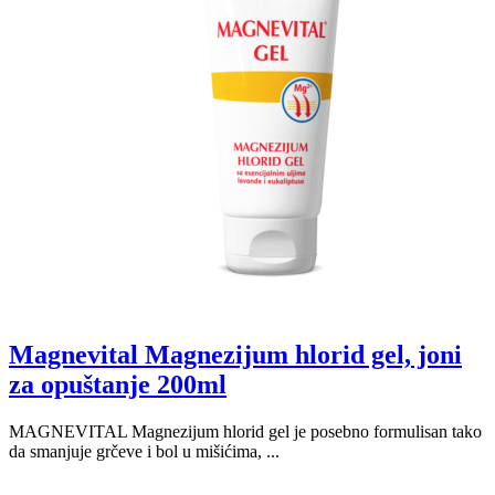
Magnevital Magnezijum hlorid gel, joni
za opuštanje 200ml
MAGNEVITAL Magnezijum hlorid gel je posebno formulisan tako
da smanjuje grčeve i bol u mišićima, ...