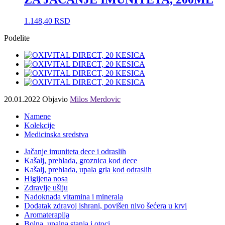
1.148,40
RSD
Podelite
20.01.2022
Objavio
Milos Merdovic
Namene
Kolekcije
Medicinska sredstva
Jačanje imuniteta dece i odraslih
Kašalj, prehlada, groznica kod dece
Kašalj, prehlada, upala grla kod odraslih
Higijena nosa
Zdravlje ušiju
Nadoknada vitamina i minerala
Dodatak zdravoj ishrani, povišen nivo šećera u krvi
Aromaterapija
Bolna, upalna stanja i otoci