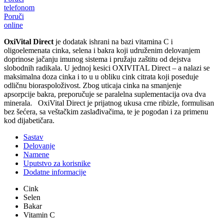
telefonom
Poruči
online
OxiVital Direct
je dodatak ishrani na bazi vitamina C i
oligoelemenata cinka, selena i bakra koji udruženim delovanjem
doprinose jačanju imunog sistema i pružaju zaštitu od dejstva
slobodnih radikala. U jednoj kesici OXIVITAL Direct – a nalazi se
maksimalna doza cinka i to u u obliku cink citrata koji poseduje
odličnu bioraspoloživost. Zbog uticaja cinka na smanjenje
apsorpcije bakra, preporučuje se paralelna suplementacija ova dva
minerala. OxiVital Direct je prijatnog ukusa crne ribizle, formulisan
bez šećera, sa veštačkim zaslađivačima, te je pogodan i za primenu
kod dijabetičara.
Sastav
Delovanje
Namene
Uputstvo za korisnike
Dodatne informacije
Cink
Selen
Bakar
Vitamin C