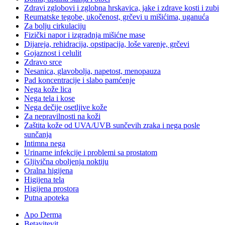
Zdravi zglobovi i zglobna hrskavica, jake i zdrave kosti i zubi
Reumatske tegobe, ukočenost, grčevi u mišićima, uganuća
Za bolju cirkulaciju
Fizički napor i izgradnja mišićne mase
Dijareja, rehidracija, opstipacija, loše varenje, grčevi
Gojaznost i celulit
Zdravo srce
Nesanica, glavobolja, napetost, menopauza
Pad koncentracije i slabo pamćenje
Nega kože lica
Nega tela i kose
Nega dečije osetljive kože
Za nepravilnosti na koži
Zaštita kože od UVA/UVB sunčevih zraka i nega posle
sunčanja
Intimna nega
Urinarne infekcije i problemi sa prostatom
Gljivična oboljenja noktiju
Oralna higijena
Higijena tela
Higijena prostora
Putna apoteka
Apo Derma
Betavitevit