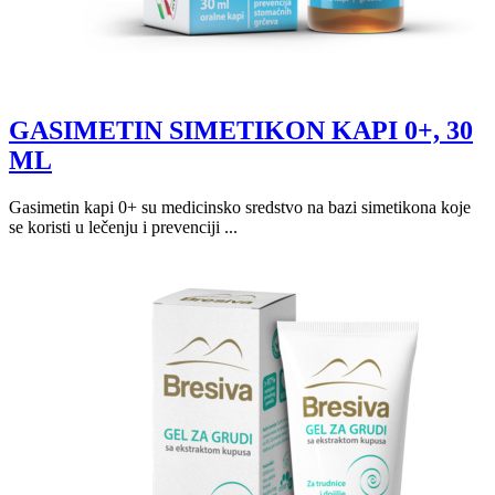
GASIMETIN SIMETIKON KAPI 0+, 30
ML
Gasimetin kapi 0+ su medicinsko sredstvo na bazi simetikona koje
se koristi u lečenju i prevenciji ...