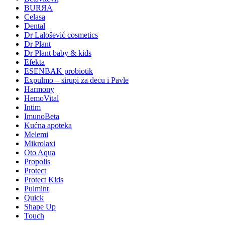
BURЯA
Celasa
Dental
Dr Lalošević cosmetics
Dr Plant
Dr Plant baby & kids
Efekta
ESENBAK probiotik
Expulmo – sirupi za decu i Pavle
Harmony
HemoVital
Intim
ImunoBeta
Kućna apoteka
Melemi
Mikrolaxi
Oto Aqua
Propolis
Protect
Protect Kids
Pulmint
Quick
Shape Up
Touch