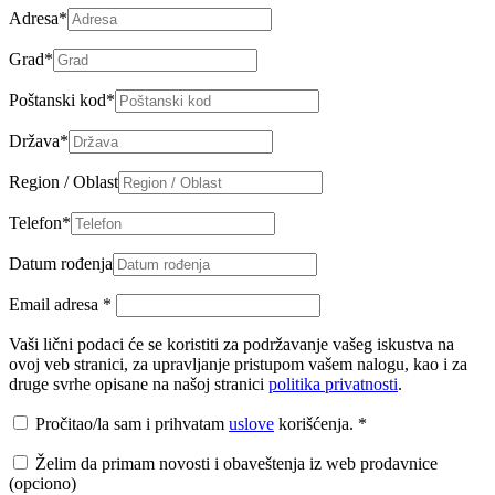
Adresa
*
Grad
*
Poštanski kod
*
Država
*
Region / Oblast
Telefon
*
Datum rođenja
Email adresa
*
Vaši lični podaci će se koristiti za podržavanje vašeg iskustva na
ovoj veb stranici, za upravljanje pristupom vašem nalogu, kao i za
druge svrhe opisane na našoj stranici
politika privatnosti
.
Pročitao/la sam i prihvatam
uslove
korišćenja.
*
Želim da primam novosti i obaveštenja iz web prodavnice
(opciono)