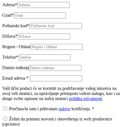
Adresa
*
Grad
*
Poštanski kod
*
Država
*
Region / Oblast
Telefon
*
Datum rođenja
Email adresa
*
Vaši lični podaci će se koristiti za podržavanje vašeg iskustva na
ovoj veb stranici, za upravljanje pristupom vašem nalogu, kao i za
druge svrhe opisane na našoj stranici
politika privatnosti
.
Pročitao/la sam i prihvatam
uslove
korišćenja.
*
Želim da primam novosti i obaveštenja iz web prodavnice
(opciono)