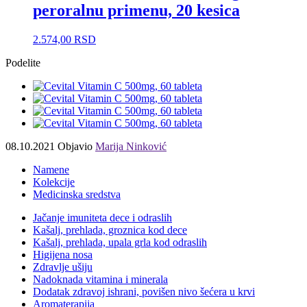
peroralnu primenu, 20 kesica
2.574,00
RSD
Podelite
08.10.2021
Objavio
Marija Ninković
Namene
Kolekcije
Medicinska sredstva
Jačanje imuniteta dece i odraslih
Kašalj, prehlada, groznica kod dece
Kašalj, prehlada, upala grla kod odraslih
Higijena nosa
Zdravlje ušiju
Nadoknada vitamina i minerala
Dodatak zdravoj ishrani, povišen nivo šećera u krvi
Aromaterapija