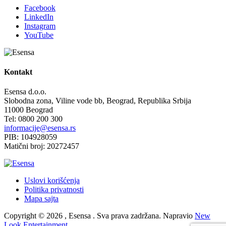
Facebook
LinkedIn
Instagram
YouTube
Kontakt
Esensa d.o.o.
Slobodna zona, Viline vode bb, Beograd, Republika Srbija
11000 Beograd
Tel: 0800 200 300
informacije@esensa.rs
PIB: 104928059
Matični broj: 20272457
Uslovi korišćenja
Politika privatnosti
Mapa sajta
Copyright © 2026 , Esensa . Sva prava zadržana. Napravio
New
Look Entertainment