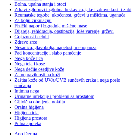
Bolna, upalna stanja i otoci
Zdravi zglobovi i zglobna hrskavica, jake i zdrave kosti i zubi
Reumatske tegobe, ukočenost, grčevi u mišićima, uganuća
Za bolju cirkulaciju
Fizički napor i izgradnja mišićne mase
Dijareja, rehidracija, opstipacija, loše varenje, grčevi
Gojaznost i celulit
Zdravo srce
Nesanica, glavobolja, napetost, menopauza
Pad koncentracije i slabo pamćenje
Nega kože lica
Nega tela i kose
Nega dečije osetljive kože
Za nepravilnosti na koži
Zaštita kože od UVA/UVB sunčevih zraka i nega posle
sunčanja
Intimna nega
Urinarne infekcije i problemi sa prostatom
Gljivična oboljenja noktiju
Oralna higijena
Higijena tela
Higijena prostora
Putna apoteka
Apo Derma