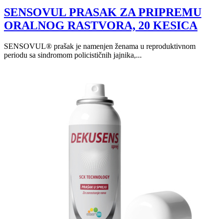
SENSOVUL PRASAK ZA PRIPREMU
ORALNOG RASTVORA, 20 KESICA
SENSOVUL® prašak je namenjen ženama u reproduktivnom
periodu sa sindromom policističnih jajnika,...