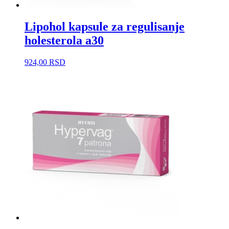
Lipohol kapsule za regulisanje
holesterola a30
924,00
RSD