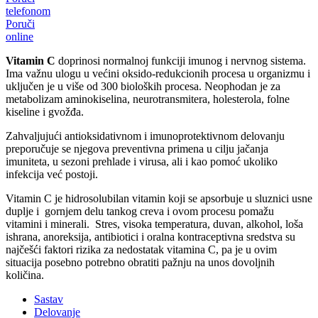
telefonom
Poruči
online
Vitamin C
doprinosi normalnoj funkciji imunog i nervnog sistema.
Ima važnu ulogu u većini oksido-redukcionih procesa u organizmu i
uključen je u više od 300 bioloških procesa. Neophodan je za
metabolizam aminokiselina, neurotransmitera, holesterola, folne
kiseline i gvožđa.
Zahvaljujući antioksidativnom i imunoprotektivnom delovanju
preporučuje se njegova preventivna primena u cilju jačanja
imuniteta, u sezoni prehlade i virusa, ali i kao pomoć ukoliko
infekcija već postoji.
Vitamin C je hidrosolubilan vitamin koji se apsorbuje u sluznici usne
duplje i gornjem delu tankog creva i ovom procesu pomažu
vitamini i minerali. Stres, visoka temperatura, duvan, alkohol, loša
ishrana, anoreksija, antibiotici i oralna kontraceptivna sredstva su
najčešći faktori rizika za nedostatak vitamina C, pa je u ovim
situacija posebno potrebno obratiti pažnju na unos dovoljnih
količina.
Sastav
Delovanje