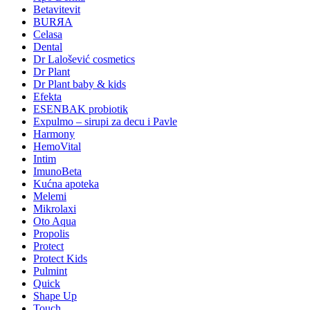
Betavitevit
BURЯA
Celasa
Dental
Dr Lalošević cosmetics
Dr Plant
Dr Plant baby & kids
Efekta
ESENBAK probiotik
Expulmo – sirupi za decu i Pavle
Harmony
HemoVital
Intim
ImunoBeta
Kućna apoteka
Melemi
Mikrolaxi
Oto Aqua
Propolis
Protect
Protect Kids
Pulmint
Quick
Shape Up
Touch