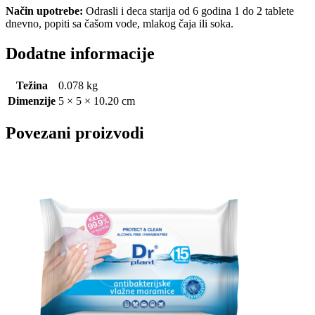
Način upotrebe:
Odrasli i deca starija od 6 godina 1 do 2 tablete
dnevno, popiti sa čašom vode, mlakog čaja ili soka.
Dodatne informacije
Težina
0.078 kg
Dimenzije
5 × 5 × 10.20 cm
Povezani proizvodi