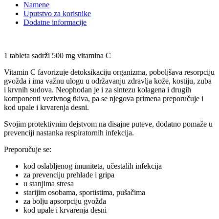
Namene
Uputstvo za korisnike
Dodatne informacije
1 tableta sadrži 500 mg vitamina C
Vitamin C favorizuje detoksikaciju organizma, poboljšava resorpciju
gvožđa i ima važnu ulogu u održavanju zdravlja kože, kostiju, zuba
i krvnih sudova. Neophodan je i za sintezu kolagena i drugih
komponenti vezivnog tkiva, pa se njegova primena preporučuje i
kod upale i krvarenja desni.
Svojim protektivnim dejstvom na disajne puteve, dodatno pomaže u
prevenciji nastanka respiratornih infekcija.
Preporučuje se:
kod oslabljenog imuniteta, učestalih infekcija
za prevenciju prehlade i gripa
u stanjima stresa
starijim osobama, sportistima, pušačima
za bolju apsorpciju gvožđa
kod upale i krvarenja desni