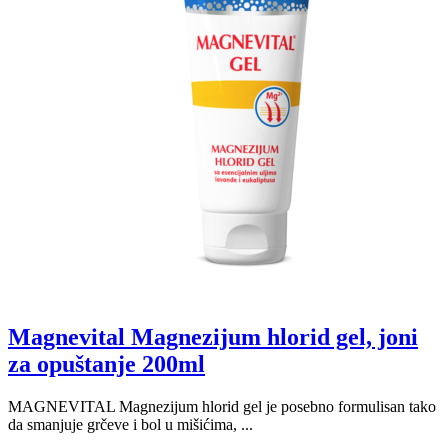
Magnevital Magnezijum hlorid gel, joni
za opuštanje 200ml
MAGNEVITAL Magnezijum hlorid gel je posebno formulisan tako
da smanjuje grčeve i bol u mišićima, ...