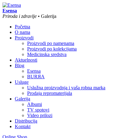
Esensa
Priroda i zdravlje
• Galerija
Početna
O nama
Proizvodi
Proizvodi po namenama
Proizvodi po kolekcijama
Medicinska sredstva
Aktuelnosti
Blog
Esensa
BURЯA
Usluge
Uslužna proizvodnja i vaša robna marka
Prodaja repromaterijala
Galerija
Albumi
TV spotovi
Video prilozi
Distribucija
Kontakt
Online Shop