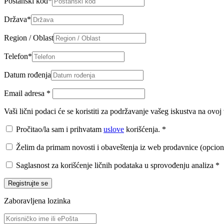
Poštanski kod
*
Država
*
Region / Oblast
Telefon
*
Datum rođenja
Email adresa
*
Vaši lični podaci će se koristiti za podržavanje vašeg iskustva na ovo
Pročitao/la sam i prihvatam
uslove
korišćenja.
*
Želim da primam novosti i obaveštenja iz web prodavnice (opcion
Saglasnost za korišćenje ličnih podataka u sprovođenju analiza
*
Registrujte se
Zaboravljena lozinka