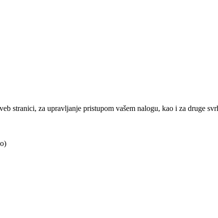
j veb stranici, za upravljanje pristupom vašem nalogu, kao i za druge sv
o)