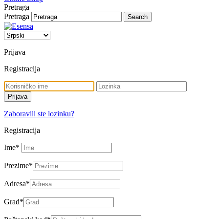
Pretraga
Pretraga
Prijava
Registracija
Zaboravili ste lozinku?
Registracija
Ime
*
Prezime
*
Adresa
*
Grad
*