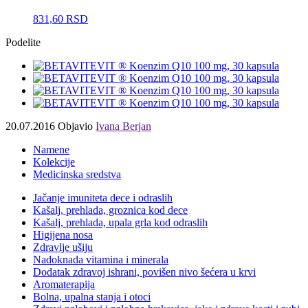
831,60
RSD
Podelite
20.07.2016
Objavio
Ivana Berjan
Namene
Kolekcije
Medicinska sredstva
Jačanje imuniteta dece i odraslih
Kašalj, prehlada, groznica kod dece
Kašalj, prehlada, upala grla kod odraslih
Higijena nosa
Zdravlje ušiju
Nadoknada vitamina i minerala
Dodatak zdravoj ishrani, povišen nivo šećera u krvi
Aromaterapija
Bolna, upalna stanja i otoci