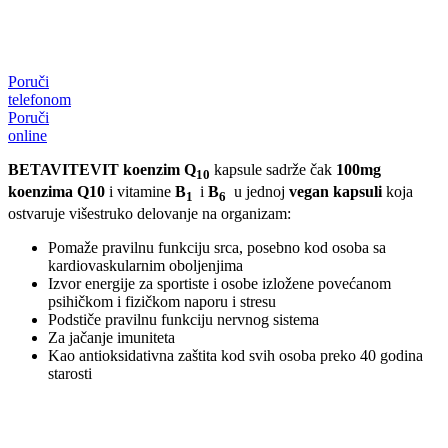
Poruči
telefonom
Poruči
online
BETAVITEVIT
koenzim Q
kapsule sadrže čak
100mg
10
koenzima Q10
i vitamine
B
i
B
u jednoj
vegan kapsuli
koja
1
6
ostvaruje višestruko delovanje na organizam:
Pomaže pravilnu funkciju srca, posebno kod osoba sa
kardiovaskularnim oboljenjima
Izvor energije za sportiste i osobe izložene povećanom
psihičkom i fizičkom naporu i stresu
Podstiče pravilnu funkciju nervnog sistema
Za jačanje imuniteta
Kao antioksidativna zaštita kod svih osoba preko 40 godina
starosti