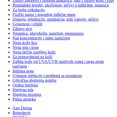
Zdravi zglobovi i zglobna hrskavica, jake i zdrave kosti i zubi
Reumatske tegobe, ukočenost, grčevi u mišićima, uganuća
Za bolju cirkulaciju
Fizički napor i izgradnja mišićne mase
Dijareja, rehidracija, opstipacija, loše varenje, grčevi
Gojaznost i celulit
Zdravo srce
Nesanica, glavobolja, napetost, menopauza
Pad koncentracije i slabo pamćenje
Nega kože lica
Nega tela i kose
Nega dečije osetljive kože
Za nepravilnosti na koži
Zaštita kože od UVA/UVB sunčevih zraka i nega posle
sunčanja
Intimna nega
Urinarne infekcije i problemi sa prostatom
Gljivična oboljenja noktiju
Oralna higijena
Higijena tela
Higijena prostora
Putna apoteka
Apo Derma
Betavitevit