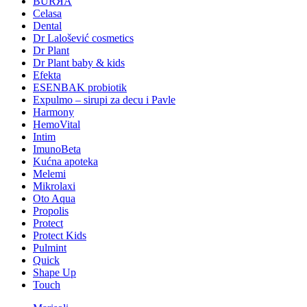
BURЯA
Celasa
Dental
Dr Lalošević cosmetics
Dr Plant
Dr Plant baby & kids
Efekta
ESENBAK probiotik
Expulmo – sirupi za decu i Pavle
Harmony
HemoVital
Intim
ImunoBeta
Kućna apoteka
Melemi
Mikrolaxi
Oto Aqua
Propolis
Protect
Protect Kids
Pulmint
Quick
Shape Up
Touch