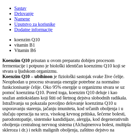
Sastav
Delovanje
Namene
Uputstvo za korisnike
Dodatne informacije
koenzim Q10
vitamin B1
Vitamin B6
Koenzim Q10
prisutan u ovom preparatu dobijen procesom
fermentacije i potpuno je biološki identičan koenzimu Q10 koji se
stvara u ljudskom organizmu.
Koenzim Q10 – ubihinon
je fiziološki sastojak svake žive ćelije.
Neophodan u procesu stvaranja energije potrebne za normalno
funkcionisanje ćelije. Oko 95% energije u organizmu stvara se uz
pomoć koenzima Q10. Pored toga, koenzim Q10 deluje i kao
snažan antioksidans koji štiti od štetnog dejstva slobodnih radikala.
Istraživanja su pokazala povoljno delovanje koenzima Q10 u
usporavanju starenja, jačanju imuniteta, kod srčanih oboljenja i u
slučaju operacija na srcu, visokog krvnog pritiska, šećerne bolesti,
parodontopatije, sistemske kandidijaze, alergija, kod degenerativnih
oboljenja centralnog nervnog sistema (Alchajmerova bolest, multipla
skleroza i dr.) i nekih malignih oboljenja, zaštitno dejstvo na