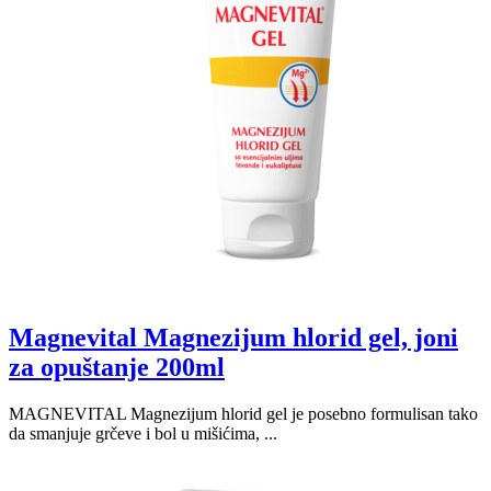
Magnevital Magnezijum hlorid gel, joni
za opuštanje 200ml
MAGNEVITAL Magnezijum hlorid gel je posebno formulisan tako
da smanjuje grčeve i bol u mišićima, ...