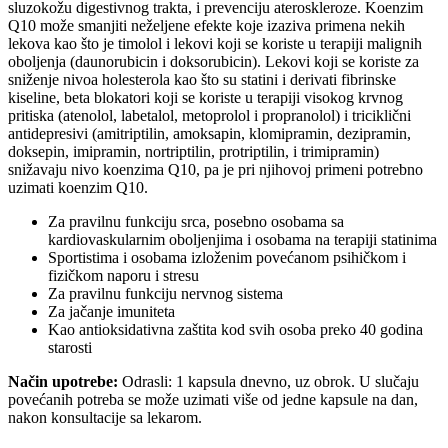
sluzokožu digestivnog trakta, i prevenciju ateroskleroze. Koenzim
Q10 može smanjiti neželjene efekte koje izaziva primena nekih
lekova kao što je timolol i lekovi koji se koriste u terapiji malignih
oboljenja (daunorubicin i doksorubicin). Lekovi koji se koriste za
sniženje nivoa holesterola kao što su statini i derivati fibrinske
kiseline, beta blokatori koji se koriste u terapiji visokog krvnog
pritiska (atenolol, labetalol, metoprolol i propranolol) i triciklični
antidepresivi (amitriptilin, amoksapin, klomipramin, dezipramin,
doksepin, imipramin, nortriptilin, protriptilin, i trimipramin)
snižavaju nivo koenzima Q10, pa je pri njihovoj primeni potrebno
uzimati koenzim Q10.
Za pravilnu funkciju srca, posebno osobama sa
kardiovaskularnim oboljenjima i osobama na terapiji statinima
Sportistima i osobama izloženim povećanom psihičkom i
fizičkom naporu i stresu
Za pravilnu funkciju nervnog sistema
Za jačanje imuniteta
Kao antioksidativna zaštita kod svih osoba preko 40 godina
starosti
Način upotrebe:
Odrasli: 1 kapsula dnevno, uz obrok. U slučaju
povećanih potreba se može uzimati više od jedne kapsule na dan,
nakon konsultacije sa lekarom.