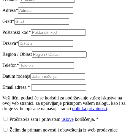
Adresa
*
Grad
*
Poštanski kod
*
Država
*
Region / Oblast
Telefon
*
Datum rođenja
Email adresa
*
Vaši lični podaci će se koristiti za podržavanje vašeg iskustva na
ovoj veb stranici, za upravljanje pristupom vašem nalogu, kao i za
druge svrhe opisane na našoj stranici
politika privatnosti
.
Pročitao/la sam i prihvatam
uslove
korišćenja.
*
Želim da primam novosti i obaveštenja iz web prodavnice