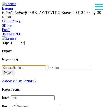
Esensa
Priroda i zdravlje
• BETAVITEVIT ® Koenzim Q10 100 mg, 30
kapsula
Online Shop
0
Korpa
Profil
0800200300
Prijava
Registracija
Zaboravili ste lozinku?
Registracija
Ime
*
Prezime
*