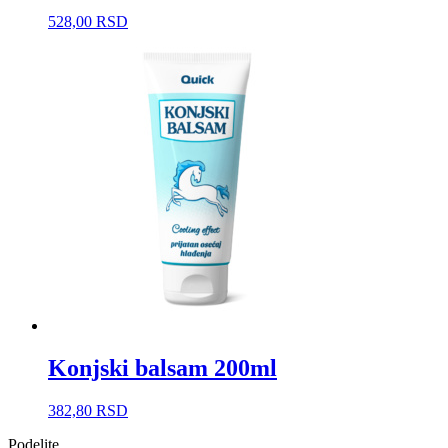
528,00
RSD
Konjski balsam 200ml
382,80
RSD
Podelite