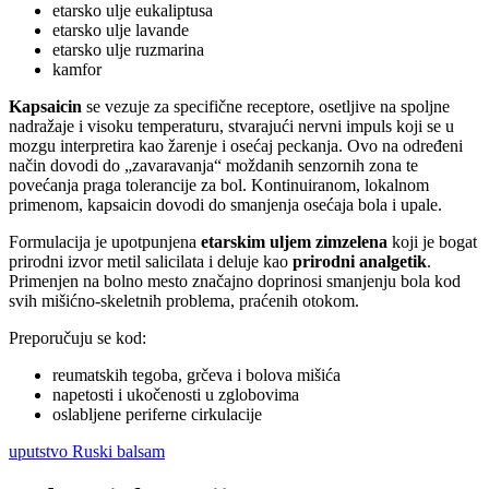
etarsko ulje eukaliptusa
etarsko ulje lavande
etarsko ulje ruzmarina
kamfor
Kapsaicin
se vezuje za specifične receptore, osetljive na spoljne
nadražaje i visoku temperaturu, stvarajući nervni impuls koji se u
mozgu interpretira kao žarenje i osećaj peckanja. Ovo na određeni
način dovodi do „zavaravanja“ moždanih senzornih zona te
povećanja praga tolerancije za bol. Kontinuiranom, lokalnom
primenom, kapsaicin dovodi do smanjenja osećaja bola i upale.
Formulacija je upotpunjena
etarskim uljem zimzelena
koji je bogat
prirodni izvor metil salicilata i deluje kao
prirodni analgetik
.
Primenjen na bolno mesto značajno doprinosi smanjenju bola kod
svih mišićno-skeletnih problema, praćenih otokom.
Preporučuju se kod:
reumatskih tegoba, grčeva i bolova mišića
napetosti i ukočenosti u zglobovima
oslabljene periferne cirkulacije
uputstvo Ruski balsam