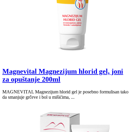
Magnevital Magnezijum hlorid gel, joni
za opuštanje 200ml
MAGNEVITAL Magnezijum hlorid gel je posebno formulisan tako
da smanjuje grčeve i bol u mišićima, ...