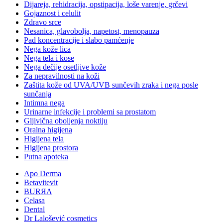
Dijareja, rehidracija, opstipacija, loše varenje, grčevi
Gojaznost i celulit
Zdravo srce
Nesanica, glavobolja, napetost, menopauza
Pad koncentracije i slabo pamćenje
Nega kože lica
Nega tela i kose
Nega dečije osetljive kože
Za nepravilnosti na koži
Zaštita kože od UVA/UVB sunčevih zraka i nega posle
sunčanja
Intimna nega
Urinarne infekcije i problemi sa prostatom
Gljivična oboljenja noktiju
Oralna higijena
Higijena tela
Higijena prostora
Putna apoteka
Apo Derma
Betavitevit
BURЯA
Celasa
Dental
Dr Lalošević cosmetics