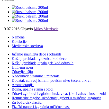
19.07.2016
Objavio
Milos Merdovic
Namene
Kolekcije
Medicinska sredstva
Jačanje imuniteta dece i odraslih
Kašalj, prehlada, groznica kod dece
Kašalj, prehlada, upala grla kod odraslih
Higijena nosa
Zdravlje ušiju
Nadoknada vitamina i minerala
Dodatak zdravoj ishrani, povišen nivo šećera u krvi
Aromaterapija
Bolna, upalna stanja i otoci
Zdravi zglobovi i zglobna hrskavica, jake i zdrave kosti i zubi
Reumatske tegobe, ukočenost, grčevi u mišićima, uganuća
Za bolju cirkulaciju
Fizički napor i izgradnja mišićne mase