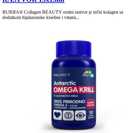
BURЯA® Collagen BEAUTY oralni rastvor je tečni kolagen sa
dodatkom hijaluronske kiseline i vitami...