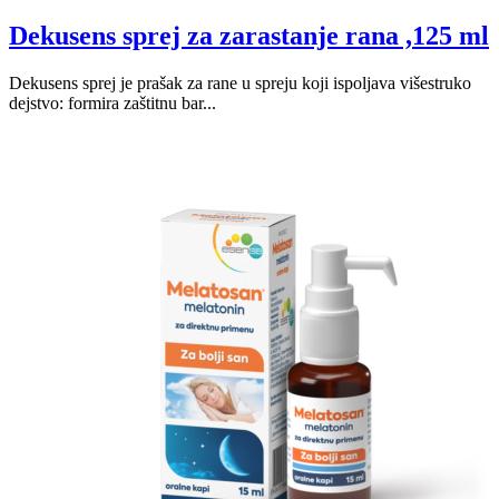
Dekusens sprej za zarastanje rana ,125 ml
Dekusens sprej je prašak za rane u spreju koji ispoljava višestruko
dejstvo: formira zaštitnu bar...