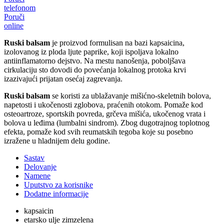
telefonom
Poruči
online
Ruski balsam
je proizvod formulisan na bazi kapsaicina,
izolovanog iz ploda ljute paprike, koji ispoljava lokalno
antiinflamatorno dejstvo. Na mestu nanošenja, poboljšava
cirkulaciju sto dovodi do povećanja lokalnog protoka krvi
izazivajući prijatan osećaj zagrevanja.
Ruski balsam
se koristi za ublažavanje mišićno-skeletnih bolova,
napetosti i ukočenosti zglobova, praćenih otokom. Pomaže kod
osteoartroze, sportskih povreda, grčeva mišića, ukočenog vrata i
bolova u leđima (lumbalni sindrom). Zbog dugotrajnog toplotnog
efekta, pomaže kod svih reumatskih tegoba koje su posebno
izražene u hladnijem delu godine.
Sastav
Delovanje
Namene
Uputstvo za korisnike
Dodatne informacije
kapsaicin
etarsko ulje zimzelena