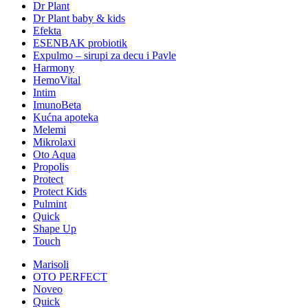
Dr Plant
Dr Plant baby & kids
Efekta
ESENBAK probiotik
Expulmo – sirupi za decu i Pavle
Harmony
HemoVital
Intim
ImunoBeta
Kućna apoteka
Melemi
Mikrolaxi
Oto Aqua
Propolis
Protect
Protect Kids
Pulmint
Quick
Shape Up
Touch
Marisoli
OTO PERFECT
Noveo
Quick