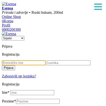
Esensa
Priroda i zdravlje
• Ruski balsam, 200ml
Online Shop
0
Korpa
Profil
0800200300
Prijava
Registracija
Zaboravili ste lozinku?
Registracija
Ime
*
Prezime
*