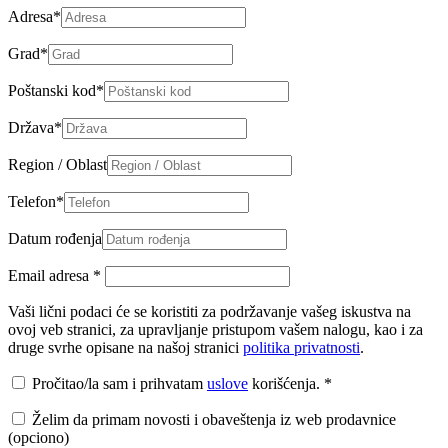
Adresa
*
Grad
*
Poštanski kod
*
Država
*
Region / Oblast
Telefon
*
Datum rođenja
Email adresa
*
Vaši lični podaci će se koristiti za podržavanje vašeg iskustva na
ovoj veb stranici, za upravljanje pristupom vašem nalogu, kao i za
druge svrhe opisane na našoj stranici
politika privatnosti
.
Pročitao/la sam i prihvatam
uslove
korišćenja.
*
Želim da primam novosti i obaveštenja iz web prodavnice
(opciono)