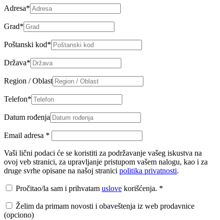
Adresa
*
Grad
*
Poštanski kod
*
Država
*
Region / Oblast
Telefon
*
Datum rođenja
Email adresa
*
Vaši lični podaci će se koristiti za podržavanje vašeg iskustva na
ovoj veb stranici, za upravljanje pristupom vašem nalogu, kao i za
druge svrhe opisane na našoj stranici
politika privatnosti
.
Pročitao/la sam i prihvatam
uslove
korišćenja.
*
Želim da primam novosti i obaveštenja iz web prodavnice
(opciono)