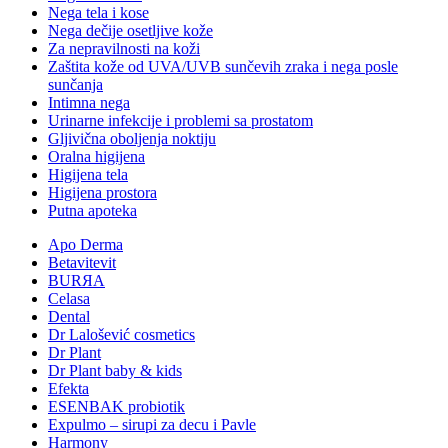
Nega tela i kose
Nega dečije osetljive kože
Za nepravilnosti na koži
Zaštita kože od UVA/UVB sunčevih zraka i nega posle
sunčanja
Intimna nega
Urinarne infekcije i problemi sa prostatom
Gljivična oboljenja noktiju
Oralna higijena
Higijena tela
Higijena prostora
Putna apoteka
Apo Derma
Betavitevit
BURЯA
Celasa
Dental
Dr Lalošević cosmetics
Dr Plant
Dr Plant baby & kids
Efekta
ESENBAK probiotik
Expulmo – sirupi za decu i Pavle
Harmony