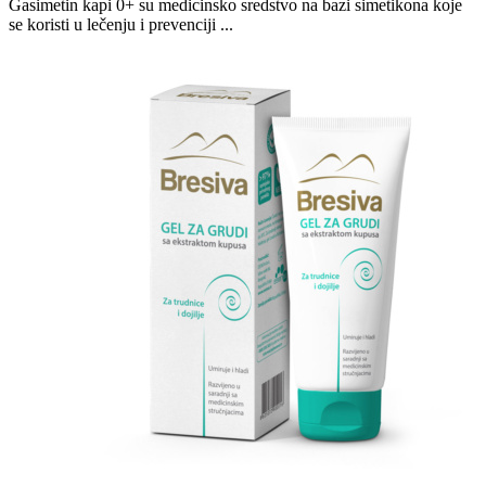
Gasimetin kapi 0+ su medicinsko sredstvo na bazi simetikona koje
se koristi u lečenju i prevenciji ...