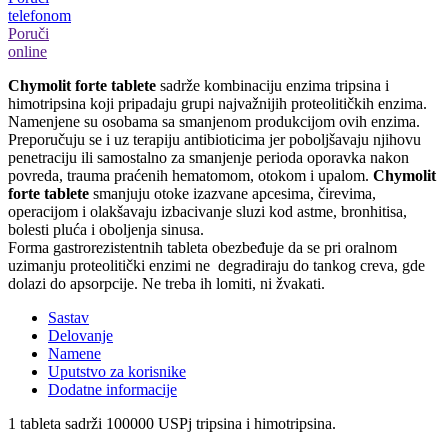
telefonom
Poruči
online
Chymolit forte tablete
sadrže kombinaciju enzima tripsina i
himotripsina koji pripadaju grupi najvažnijih proteolitičkih enzima.
Namenjene su osobama sa smanjenom produkcijom ovih enzima.
Preporučuju se i uz terapiju antibioticima jer poboljšavaju njihovu
penetraciju ili samostalno za smanjenje perioda oporavka nakon
povreda, trauma praćenih hematomom, otokom i upalom.
Chymolit
forte tablete
smanjuju otoke izazvane apcesima, čirevima,
operacijom i olakšavaju izbacivanje sluzi kod astme, bronhitisa,
bolesti pluća i oboljenja sinusa.
Forma gastrorezistentnih tableta obezbeđuje da se pri oralnom
uzimanju proteolitički enzimi ne degradiraju do tankog creva, gde
dolazi do apsorpcije. Ne treba ih lomiti, ni žvakati.
Sastav
Delovanje
Namene
Uputstvo za korisnike
Dodatne informacije
1 tableta sadrži 100000 USPj tripsina i himotripsina.