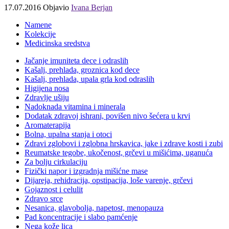
17.07.2016
Objavio
Ivana Berjan
Namene
Kolekcije
Medicinska sredstva
Jačanje imuniteta dece i odraslih
Kašalj, prehlada, groznica kod dece
Kašalj, prehlada, upala grla kod odraslih
Higijena nosa
Zdravlje ušiju
Nadoknada vitamina i minerala
Dodatak zdravoj ishrani, povišen nivo šećera u krvi
Aromaterapija
Bolna, upalna stanja i otoci
Zdravi zglobovi i zglobna hrskavica, jake i zdrave kosti i zubi
Reumatske tegobe, ukočenost, grčevi u mišićima, uganuća
Za bolju cirkulaciju
Fizički napor i izgradnja mišićne mase
Dijareja, rehidracija, opstipacija, loše varenje, grčevi
Gojaznost i celulit
Zdravo srce
Nesanica, glavobolja, napetost, menopauza
Pad koncentracije i slabo pamćenje
Nega kože lica