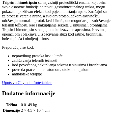
Tripsin
i
himotripsin
su najvažniji proteolitički enzimi, koji osim
svoje osnovne funkcije na nivou gastrointestinalnog trakta, mogu
pokazati i pozitivan efekat kod pojedinih stanja upale. Značajni su
za procese varenja hrane, a svojom proteolitičkom aktivnošću
održavaju normalan protok krvi i limfe, onemogućavaju zadržavanje
telesnih tečnosti, kao i nakupljanje sekreta u sinusima i bronhijama.
Tripsin i himotripsin smanjuju otoke izazvane apcesima, čirevima,
operacijom i olakšavaju izbacivanje sluzi kod astme, bronhitisa,
bolesti pluća i oboljenja sinusa.
Preporučuju se kod:
nepravilnog protoka krvi i limfe
zadržavanja telesnih tečnosti
kod povećanog nakupljanja sekreta u sinusima i bronhijama
povreda praćenih hematomom, otokom i upalom
antibiotske terapije
Uputstvo Chymolit forte tablete
Dodatne informacije
Težina
0.0149 kg
Dimenzije
2 × 4.5 × 10.4 cm