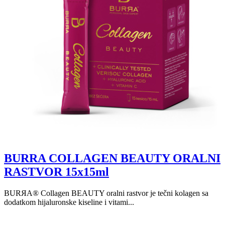
BURRA COLLAGEN BEAUTY ORALNI
RASTVOR 15x15ml
BURЯA® Collagen BEAUTY oralni rastvor je tečni kolagen sa
dodatkom hijaluronske kiseline i vitami...