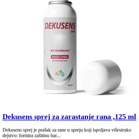
Dekusens sprej za zarastanje rana ,125 ml
Dekusens sprej je prašak za rane u spreju koji ispoljava višestruko
dejstvo: formira zaštitnu bar...