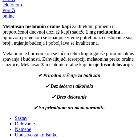
telefonom
Poruči
online
Melatosan melatonin oralne kapi
za direktnu primenu u
preporučenoj dnevnoj dozi (2 kapi) sadrže
1 mg melatonina
i
njihovom primenom se smanjuje vreme potrebno za nastupanje sna,
broj i trajanje buđenja i poboljšava se kvalitet sna.
Melatonin je hormon koji se luči u telu i koji reguliše prirodni ciklus
spavanja i budnosti. Zahvaljujući resorpciji melatonina preko oralne
sluznice, Меlаtоsаn® melatonin oralne kapi imaju
brzo delovanje.
✔ Prirodno rešenje za bolji san
✔ Bez šećera i alkohola
✔ Brzo delovanje
✔ Sa prirodnom aromom narandže
Sastav
Delovanje
Namene
Uputstvo za korisnike