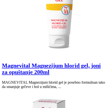
Magnevital Magnezijum hlorid gel, joni
za opuštanje 200ml
MAGNEVITAL Magnezijum hlorid gel je posebno formulisan tako
da smanjuje grčeve i bol u mišićima, ...