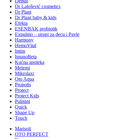
Dental
Dr Lalošević cosmetics
Dr Plant
Dr Plant baby & kids
Efekta
ESENBAK probiotik
Expulmo – sirupi za decu i Pavle
Harmony
HemoVital
Intim
ImunoBeta
Kućna apoteka
Melemi
Mikrolaxi
Oto Aqua
Propolis
Protect
Protect Kids
Pulmint
Quick
Shape Up
Touch
Marisoli
OTO PERFECT