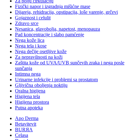
Za bolju cirkulaciju
Fizički napor i izgradnja mišićne mase
Dijareja, rehidracija, opstipacija, loše varenje, grčevi
Gojaznost i celulit
Zdravo srce
Nesanica, glavobolja, napetost, menopauza
Pad koncentracije i slabo pamćenje
Nega kože lica
Nega tela i kose
Nega dečije osetljive kože
Za nepravilnosti na koži
Zaštita kože od UVA/UVB sunčevih zraka i nega posle
sunčanja
Intimna nega
Urinarne infekcije i problemi sa prostatom
Gljivična oboljenja noktiju
Oralna higijena
Higijena tela
Higijena prostora
Putna apoteka
Apo Derma
Betavitevit
BURЯA
Celasa