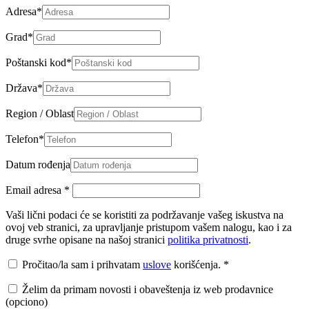
Adresa
*
Grad
*
Poštanski kod
*
Država
*
Region / Oblast
Telefon
*
Datum rođenja
Email adresa
*
Vaši lični podaci će se koristiti za podržavanje vašeg iskustva na
ovoj veb stranici, za upravljanje pristupom vašem nalogu, kao i za
druge svrhe opisane na našoj stranici
politika privatnosti
.
Pročitao/la sam i prihvatam
uslove
korišćenja.
*
Želim da primam novosti i obaveštenja iz web prodavnice
(opciono)