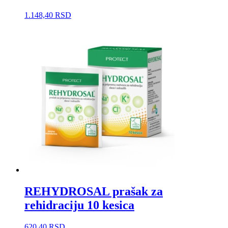
1.148,40
RSD
REHYDROSAL prašak za
rehidraciju 10 kesica
620,40
RSD