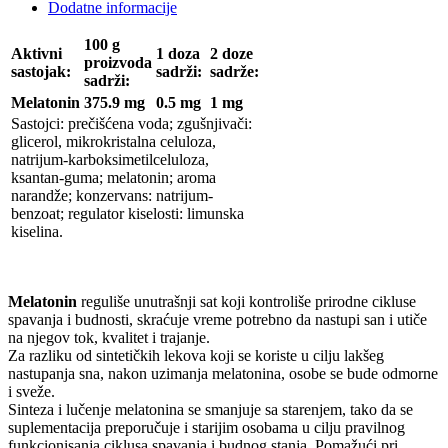
Dodatne informacije
100 g
Aktivni
1 doza
2 doze
proizvoda
sastojak:
sadrži:
sadrže:
sadrži:
Melatonin
375.9 mg
0.5 mg
1 mg
Sastojci: prečišćena voda; zgušnjivači:
glicerol, mikrokristalna celuloza,
natrijum-karboksimetilceluloza,
ksantan-guma; melatonin; aroma
narandže; konzervans: natrijum-
benzoat; regulator kiselosti: limunska
kiselina.
Melatonin
reguliše unutrašnji sat koji kontroliše prirodne cikluse
spavanja i budnosti, skraćuje vreme potrebno da nastupi san i utiče
na njegov tok, kvalitet i trajanje.
Za razliku od sintetičkih lekova koji se koriste u cilju lakšeg
nastupanja sna, nakon uzimanja melatonina, osobe se bude odmorne
i sveže.
Sinteza i lučenje melatonina se smanjuje sa starenjem, tako da se
suplementacija preporučuje i starijim osobama u cilju pravilnog
funkcionisanja ciklusa spavanja i budnog stanja. Pomažući pri