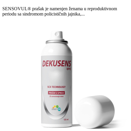
SENSOVUL® prašak je namenjen ženama u reproduktivnom
periodu sa sindromom policističnih jajnika,...