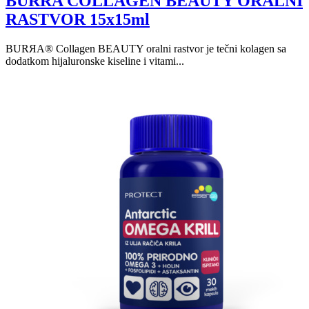
BURRA COLLAGEN BEAUTY ORALNI
RASTVOR 15x15ml
BURЯA® Collagen BEAUTY oralni rastvor je tečni kolagen sa
dodatkom hijaluronske kiseline i vitami...