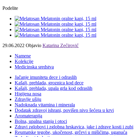
Podelite
29.06.2022
Objavio
Katarina Zećirović
Namene
Kolekcije
Medicinska sredstva
Jačanje imuniteta dece i odraslih
Kašalj, prehlada, groznica kod dece
Kašalj, prehlada, upala grla kod odraslih
Higijena nosa
Zdravlje ušiju
Nadoknada vitamina i minerala
Dodatak zdravoj ishrani, povišen nivo šećera u krvi
Aromaterapija
Bolna, upalna stanja i otoci
Zdravi zglobovi i zglobna hrskavica, jake i zdrave kosti i zubi
Reumatske tegobe, ukočenost, grčevi u mišićima, uganuća