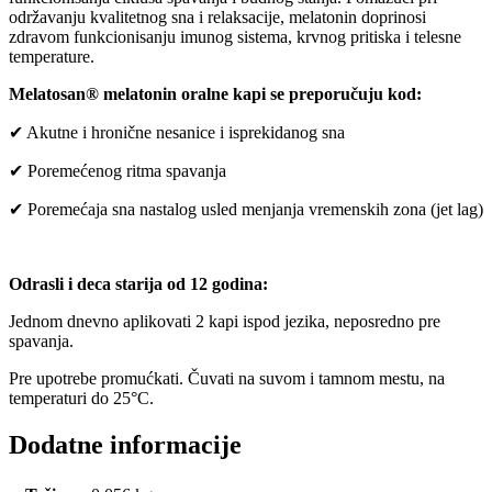
održavanju kvalitetnog sna i relaksacije, melatonin doprinosi
zdravom funkcionisanju imunog sistema, krvnog pritiska i telesne
temperature.
Melatosan® melatonin oralne kapi se preporučuju kod:
✔ Akutne i hronične nesanice i isprekidanog sna
✔ Poremećenog ritma spavanja
✔ Poremećaja sna nastalog usled menjanja vremenskih zona (jet lag)
Odrasli i deca starija od 12 godina:
Jednom dnevno aplikovati 2 kapi ispod jezika, neposredno pre
spavanja.
Pre upotrebe promućkati. Čuvati na suvom i tamnom mestu, na
temperaturi do 25°C.
Dodatne informacije