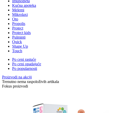
ImunoBeta
Kućna apoteka
Melemi
Mikrolaxi
Oto
Propolis
Protect
Protect kids
Pulminti
Quick
Shape Up
Touch
Po ceni rastuće
Po ceni opadajuće
Po popularnosti
Proizvodi na akciji
Trenutno nema raspoloživih artikala
Fokus proizvodi