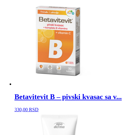
Betavitevit B – pivski kvasac sa v...
330,00
RSD