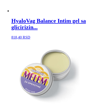
HyaloVag Balance Intim gel sa
glicirizin...
818,40
RSD