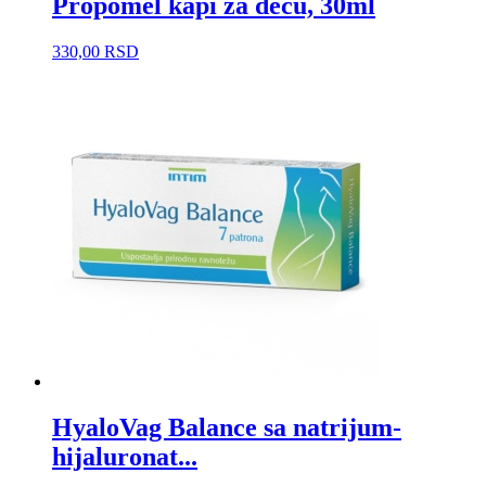
Propomel kapi za decu, 30ml
330,00
RSD
HyaloVag Balance sa natrijum-
hijaluronat...