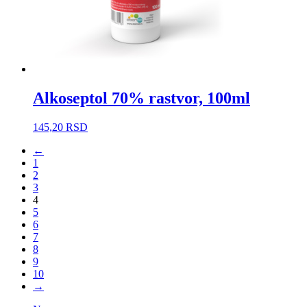
Alkoseptol 70% rastvor, 100ml
145,20
RSD
←
1
2
3
4
5
6
7
8
9
10
→