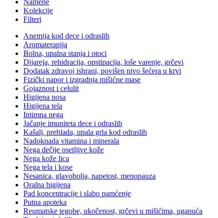
Namene
Kolekcije
Filteri
Anemija kod dece i odraslih
Aromaterapija
Bolna, upalna stanja i otoci
Dijareja, rehidracija, opstipacija, loše varenje, grčevi
Dodatak zdravoj ishrani, povišen nivo šećera u krvi
Fizički napor i izgradnja mišićne mase
Gojaznost i celulit
Higijena nosa
Higijena tela
Intimna nega
Jačanje imuniteta dece i odraslih
Kašalj, prehlada, upala grla kod odraslih
Nadoknada vitamina i minerala
Nega dečije osetljive kože
Nega kože lica
Nega tela i kose
Nesanica, glavobolja, napetost, menopauza
Oralna higijena
Pad koncentracije i slabo pamćenje
Putna apoteka
Reumatske tegobe, ukočenost, grčevi u mišićima, uganuća