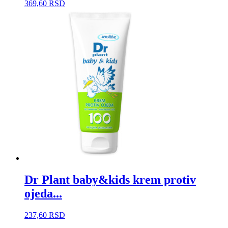
369,60
RSD
Dr Plant baby&kids krem protiv
ojeda...
237,60
RSD