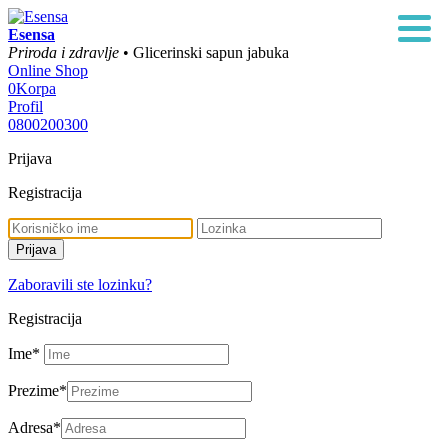
Esensa
Priroda i zdravlje
• Glicerinski sapun jabuka
Online Shop
0
Korpa
Profil
0800200300
Prijava
Registracija
Zaboravili ste lozinku?
Registracija
Ime
*
Prezime
*
Adresa
*