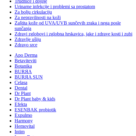
Trudnice i dojilje
Urinarne infekcije i problemi sa prostatom
Za bolju cirkulaciju
Za nepravilnosti na koži
Zaštita kože od UVA/UVB sunčevih zraka i nega posle
sunčanja
Zdravi zglobovi i zglobna hrskavica, jake i zdrave kosti i zubi
Zdravlje ušiju
Zdravo srce
Apo Derma
Betaviteviti
Botanika
BURЯA
BURЯA SUN
Celasa
Dental
Dr Plant
Dr Plant baby & kids
Efekta
ESENBAK probiotik
Expulmo
Harmony
Hemovital
Intim