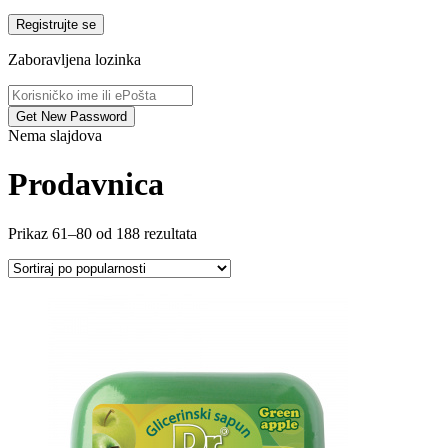
Registrujte se
Zaboravljena lozinka
Nema slajdova
Prodavnica
Prikaz 61–80 od 188 rezultata