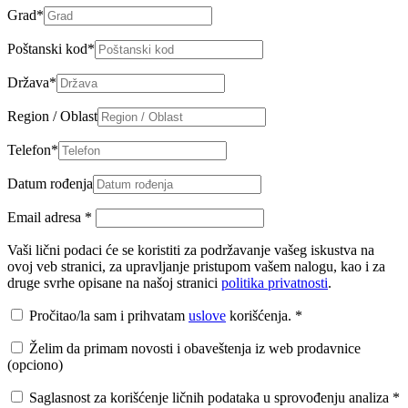
Grad
*
Poštanski kod
*
Država
*
Region / Oblast
Telefon
*
Datum rođenja
Email adresa
*
Vaši lični podaci će se koristiti za podržavanje vašeg iskustva na
ovoj veb stranici, za upravljanje pristupom vašem nalogu, kao i za
druge svrhe opisane na našoj stranici
politika privatnosti
.
Pročitao/la sam i prihvatam
uslove
korišćenja.
*
Želim da primam novosti i obaveštenja iz web prodavnice
(opciono)
Saglasnost za korišćenje ličnih podataka u sprovođenju analiza
*