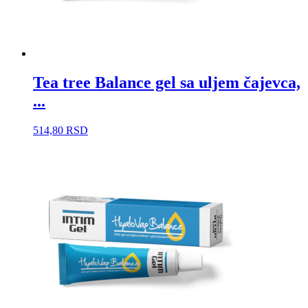
Tea tree Balance gel sa uljem čajevca,
...
514,80
RSD