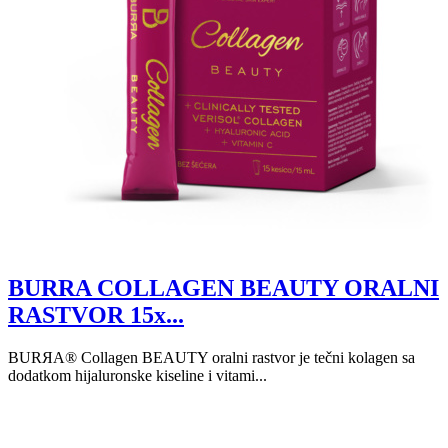
BURRA COLLAGEN BEAUTY ORALNI
RASTVOR 15x...
BURЯA® Collagen BEAUTY oralni rastvor je tečni kolagen sa
dodatkom hijaluronske kiseline i vitami...