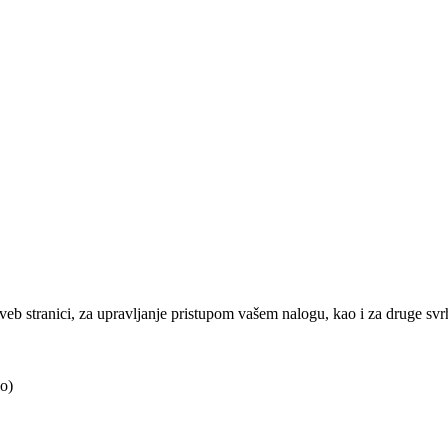
j veb stranici, za upravljanje pristupom vašem nalogu, kao i za druge sv
o)