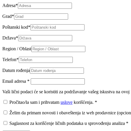
Adresa
*
Grad
*
Poštanski kod
*
Država
*
Region / Oblast
Telefon
*
Datum rođenja
Email adresa
*
Vaši lični podaci će se koristiti za podržavanje vašeg iskustva na ovo
Pročitao/la sam i prihvatam
uslove
korišćenja.
*
Želim da primam novosti i obaveštenja iz web prodavnice (opcion
Saglasnost za korišćenje ličnih podataka u sprovođenju analiza
*