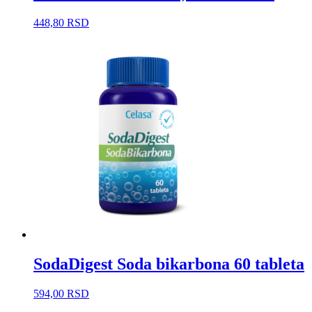
448,80
RSD
SodaDigest Soda bikarbona 60 tableta
594,00
RSD