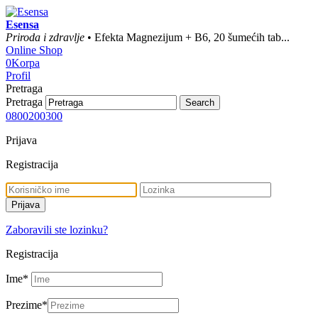
Esensa
Priroda i zdravlje
• Efekta Magnezijum + B6, 20 šumećih tab...
Online Shop
0
Korpa
Profil
Pretraga
Pretraga
0800200300
Prijava
Registracija
Zaboravili ste lozinku?
Registracija
Ime
*
Prezime
*