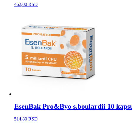
462,00
RSD
EsenBak Pro&Byo s.boulardii 10 kaps
514,80
RSD