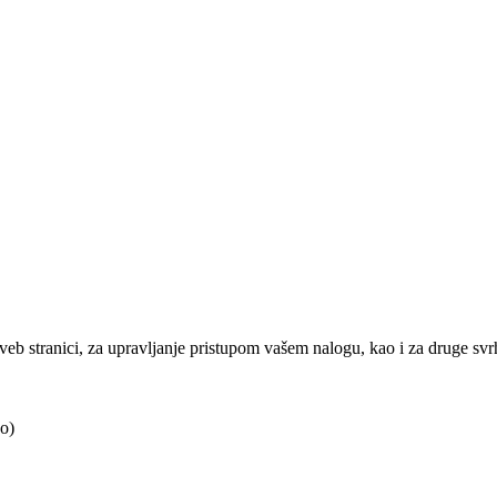
j veb stranici, za upravljanje pristupom vašem nalogu, kao i za druge sv
o)