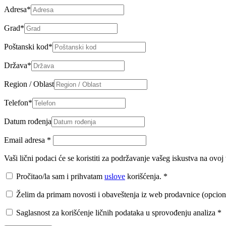
Adresa
*
Grad
*
Poštanski kod
*
Država
*
Region / Oblast
Telefon
*
Datum rođenja
Email adresa
*
Vaši lični podaci će se koristiti za podržavanje vašeg iskustva na ovo
Pročitao/la sam i prihvatam
uslove
korišćenja.
*
Želim da primam novosti i obaveštenja iz web prodavnice (opcion
Saglasnost za korišćenje ličnih podataka u sprovođenju analiza
*