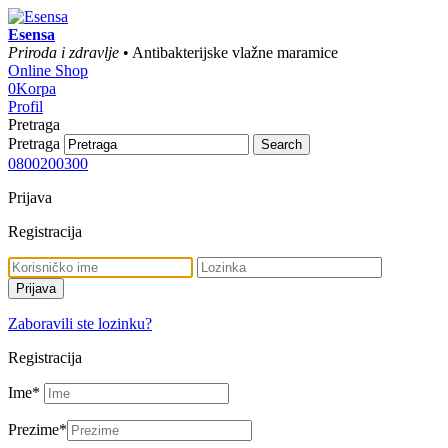
Esensa
Priroda i zdravlje
• Antibakterijske vlažne maramice
Online Shop
0
Korpa
Profil
Pretraga
Pretraga
0800200300
Prijava
Registracija
Zaboravili ste lozinku?
Registracija
Ime
*
Prezime
*