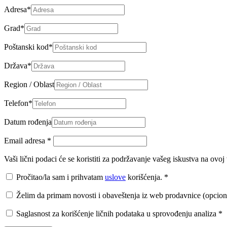
Adresa
*
Grad
*
Poštanski kod
*
Država
*
Region / Oblast
Telefon
*
Datum rođenja
Email adresa
*
Vaši lični podaci će se koristiti za podržavanje vašeg iskustva na ovo
Pročitao/la sam i prihvatam
uslove
korišćenja.
*
Želim da primam novosti i obaveštenja iz web prodavnice (opcion
Saglasnost za korišćenje ličnih podataka u sprovođenju analiza
*