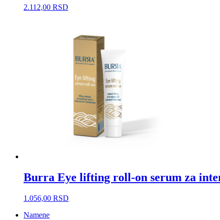
2.112,00
RSD
Burra Eye lifting roll-on serum za int
1.056,00
RSD
Namene