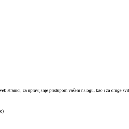
j veb stranici, za upravljanje pristupom vašem nalogu, kao i za druge sv
o)