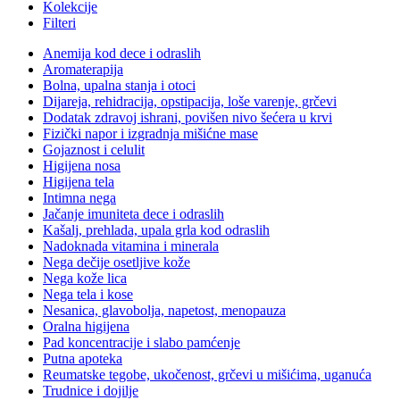
Kolekcije
Filteri
Anemija kod dece i odraslih
Aromaterapija
Bolna, upalna stanja i otoci
Dijareja, rehidracija, opstipacija, loše varenje, grčevi
Dodatak zdravoj ishrani, povišen nivo šećera u krvi
Fizički napor i izgradnja mišićne mase
Gojaznost i celulit
Higijena nosa
Higijena tela
Intimna nega
Jačanje imuniteta dece i odraslih
Kašalj, prehlada, upala grla kod odraslih
Nadoknada vitamina i minerala
Nega dečije osetljive kože
Nega kože lica
Nega tela i kose
Nesanica, glavobolja, napetost, menopauza
Oralna higijena
Pad koncentracije i slabo pamćenje
Putna apoteka
Reumatske tegobe, ukočenost, grčevi u mišićima, uganuća
Trudnice i dojilje