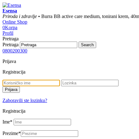
Esensa
Priroda i zdravlje
• Burra BB active care medium, tonirani krem, 40m
Online Shop
0
Korpa
Profil
Pretraga
Pretraga
0800200300
Prijava
Registracija
Zaboravili ste lozinku?
Registracija
Ime
*
Prezime
*