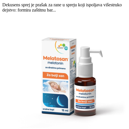
Dekusens sprej je prašak za rane u spreju koji ispoljava višestruko
dejstvo: formira zaštitnu bar...