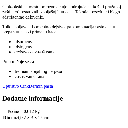
Cink-oksid na mestu primene deluje umirujuće na kožu i pruža joj
zaštitu od negativnih spoljašnjih uticaja. Takođe, poseduje i blago
adstrigentno delovanje.
Talk ispoljava adsorbentno dejstvo, pa kombinacija sastojaka u
preparatu nalazi primenu kao:
adsorbens
adstrigens
sredstvo za zasušivanje
Preporučuje se za:
tretman labijalnog herpesa
zasušivanje rana
Uputstvo CinkDermin pasta
Dodatne informacije
Težina
0.012 kg
Dimenzije
2 × 3 × 12 cm