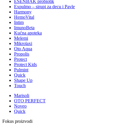
ESENBAK probiotik
Expulmo – sirupi za decu i Pavle
Harmony
HemoVital
Intim
ImunoBeta
Kućna apoteka
Melemi
Mikrolaxi
Oto Aqua
Propolis
Protect
Protect Kids
Pulmint
Quick
Shape Up
Touch
Marisoli
OTO PERFECT
Noveo
Quick
Fokus proizvodi