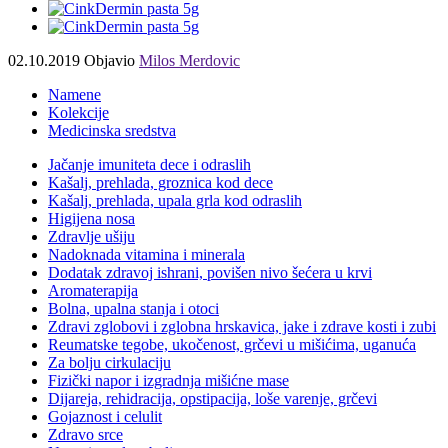
02.10.2019
Objavio
Milos Merdovic
Namene
Kolekcije
Medicinska sredstva
Jačanje imuniteta dece i odraslih
Kašalj, prehlada, groznica kod dece
Kašalj, prehlada, upala grla kod odraslih
Higijena nosa
Zdravlje ušiju
Nadoknada vitamina i minerala
Dodatak zdravoj ishrani, povišen nivo šećera u krvi
Aromaterapija
Bolna, upalna stanja i otoci
Zdravi zglobovi i zglobna hrskavica, jake i zdrave kosti i zubi
Reumatske tegobe, ukočenost, grčevi u mišićima, uganuća
Za bolju cirkulaciju
Fizički napor i izgradnja mišićne mase
Dijareja, rehidracija, opstipacija, loše varenje, grčevi
Gojaznost i celulit
Zdravo srce