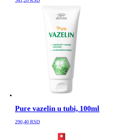
541,20
RSD
Pure vazelin u tubi, 100ml
290,40
RSD