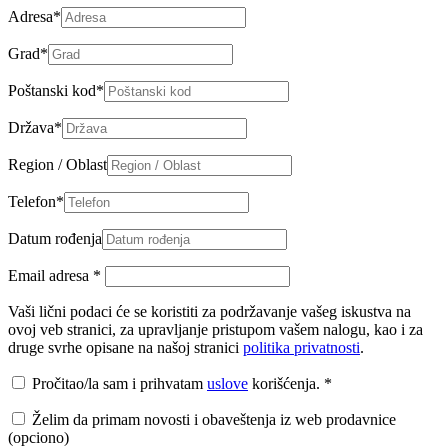
Adresa
*
Grad
*
Poštanski kod
*
Država
*
Region / Oblast
Telefon
*
Datum rođenja
Email adresa
*
Vaši lični podaci će se koristiti za podržavanje vašeg iskustva na
ovoj veb stranici, za upravljanje pristupom vašem nalogu, kao i za
druge svrhe opisane na našoj stranici
politika privatnosti
.
Pročitao/la sam i prihvatam
uslove
korišćenja.
*
Želim da primam novosti i obaveštenja iz web prodavnice
(opciono)