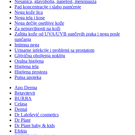
Nesanica, glavobolja, napetost, menopauza
Pad koncentracije i slabo pamćenje
Nega kože lica
Nega tela i kose
Nega dečije osetljive kože
Za nepravilnosti na koži
Zaštita kože od UVA/UVB sunčevih zraka i nega posle
sunčanja
Intimna nega
Urinarne infekcije i problemi sa prostatom
Gljivična oboljenja noktiju
Oralna higijena
Higijena tela
Higijena prostora
Putna apoteka
Apo Derma
Betavitevit
BURЯA
Celasa
Dental
Dr Lalošević cosmetics
Dr Plant
Dr Plant baby & kids
Efekta