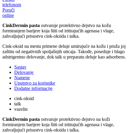
telefonom
Poruči
online
CinkDermin pasta
ostvaruje protektivno dejstvo na kožu
formiranjem barijere koja štiti od iritirajućih agenasa i vlage,
zahvaljujući prisustvu cink-oksida i talka.
Cink-oksid na mestu primene deluje umirujuće na kožu i pruža joj
zaštitu od negativnih spoljašnjih uticaja. Takođe, poseduje i blago
adstrigentno delovanje, dok talk u preparatu deluje kao adsorbens.
Sastav
Delovanje
Namene
Uputstvo za korisnike
Dodatne informacije
cink-oksid
talk
vazelin
CinkDermin pasta
ostvaruje protektivno dejstvo na koži
formiranjem barijere koja štiti od iritirajućih agenasa i vlage,
zahvaljujući prisustvu cink-oksida i talka.