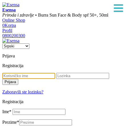
Esensa
Priroda i zdravlje
• Burra Sun Face & Body spf 50+, 50ml
Online Shop
0
Korpa
Profil
0800200300
Prijava
Registracija
Zaboravili ste lozinku?
Registracija
Ime
*
Prezime
*