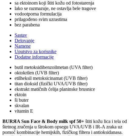
sa ektoinom koji štiti kožu od fotostarenja
lako se razmazuje, ne ostavlja bele tragove
vodootporna formulacija
prilagođeno svim uzrastima
bez parabena
Sastav
Delovanje
Namene
Uputstvo za korisnike
Dodatne informacije
butil metoksidibenzoilmetan (UVA filter)
oktokrilen (UVB filter)
etilheksil metoksicinamat (UVB filter)
titan dioksid (fizički UVA/UVB filter)
ekstrakt matičnih ćelija planinske brusnice
ektoin
ši buter
skvalan
vitamin E
BURЯA Sun Face & Body milk spf 50+
štiti kožu lica i tela od
štetnog zračenja u širokom opsegu UVA/UVB i IR-A zraka uz
pomoć kombinacije hemijskih, fizičkog filtera i antioksidanasa.