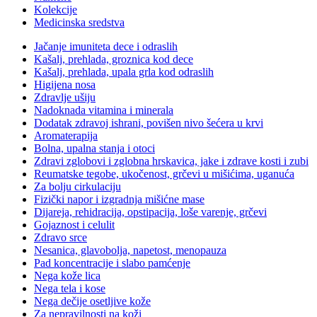
Kolekcije
Medicinska sredstva
Jačanje imuniteta dece i odraslih
Kašalj, prehlada, groznica kod dece
Kašalj, prehlada, upala grla kod odraslih
Higijena nosa
Zdravlje ušiju
Nadoknada vitamina i minerala
Dodatak zdravoj ishrani, povišen nivo šećera u krvi
Aromaterapija
Bolna, upalna stanja i otoci
Zdravi zglobovi i zglobna hrskavica, jake i zdrave kosti i zubi
Reumatske tegobe, ukočenost, grčevi u mišićima, uganuća
Za bolju cirkulaciju
Fizički napor i izgradnja mišićne mase
Dijareja, rehidracija, opstipacija, loše varenje, grčevi
Gojaznost i celulit
Zdravo srce
Nesanica, glavobolja, napetost, menopauza
Pad koncentracije i slabo pamćenje
Nega kože lica
Nega tela i kose
Nega dečije osetljive kože
Za nepravilnosti na koži