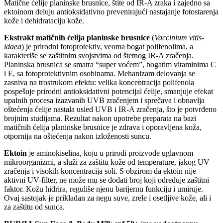
Matične ćelije planinske brusnice, štite od IR-A zraka i zajedno sa
ektoinom deluju antioksidativno prevenirajući nastajanje fotostarenja
kože i dehidrataciju kože.
Ekstrakt matičnih ćelija planinske brusnice
(
Vaccinium vitis-
idaea
) je prirodni fotoprotektiv, veoma bogat polifenolima, a
karakteriše se zaštitnim svojstvima od štetnog IR-A zračenja.
Planinska brusnica se smatra “super voćem”, bogatim vitaminima C
i E, sa fotoprotektivnim osobinama. Mehanizam delovanja se
zasniva na trostrukom efektu: velika koncentracija polifenola
pospešuje prirodni antioksidativni potencijal ćelije, smanjuje efekat
upalnih procesa izazvanih UVB zračenjem i sprečava i obnavlja
oštećenja ćelije nastala usled UVB i IR-A zračenja, što je potvrđeno
brojnim studijama. Rezultat nakon upotrebe preparata na bazi
matičnih ćelija planinske brusnice je zdrava i oporavljena koža,
otpornija na oštećenja nakon izloženosti suncu.
Ektoin
je aminokiselina, koju u prirodi proizvode uglavnom
mikroorganizmi, a služi za zaštitu kože od temperature, jakog UV
zračenja i visokih koncentracija soli. S obzirom da ektoin nije
aktivni UV-filter, ne može mu se dodati broj koji određuje zaštitni
faktor. Kožu hidrira, reguliše njenu barijernu funkciju i umiruje.
Ovaj sastojak je prikladan za negu suve, zrele i osetljive kože, ali i
za zaštitu od sunca.