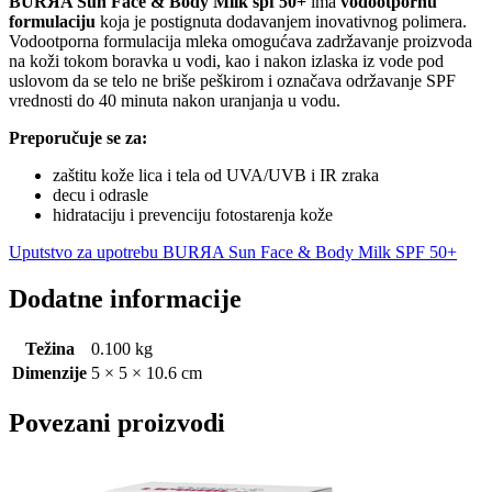
BURЯA
Sun Face & Body Milk spf 50+
ima
vodootpornu
formulaciju
koja je postignuta dodavanjem inovativnog polimera.
Vodootporna formulacija mleka omogućava zadržavanje proizvoda
na koži tokom boravka u vodi, kao i nakon izlaska iz vode pod
uslovom da se telo ne briše peškirom i označava održavanje SPF
vrednosti do 40 minuta nakon uranjanja u vodu.
Preporučuje se za:
zaštitu kože lica i tela od UVA/UVB i IR zraka
decu i odrasle
hidrataciju i prevenciju fotostarenja kože
Uputstvo za upotrebu BURЯA Sun Face & Body Milk SPF 50+
Dodatne informacije
Težina
0.100 kg
Dimenzije
5 × 5 × 10.6 cm
Povezani proizvodi