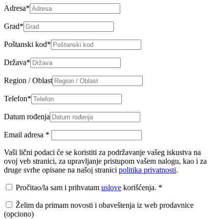
Adresa
*
Grad
*
Poštanski kod
*
Država
*
Region / Oblast
Telefon
*
Datum rođenja
Email adresa
*
Vaši lični podaci će se koristiti za podržavanje vašeg iskustva na
ovoj veb stranici, za upravljanje pristupom vašem nalogu, kao i za
druge svrhe opisane na našoj stranici
politika privatnosti
.
Pročitao/la sam i prihvatam
uslove
korišćenja.
*
Želim da primam novosti i obaveštenja iz web prodavnice
(opciono)