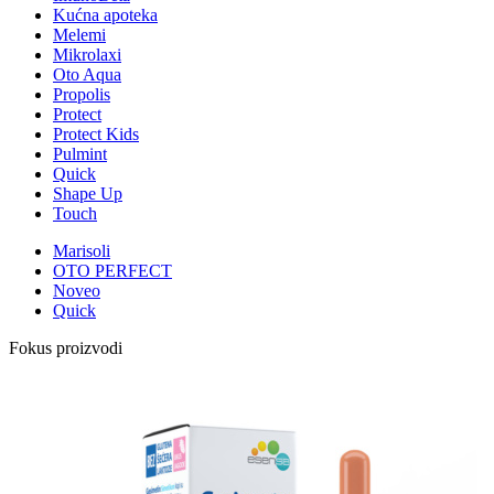
Kućna apoteka
Melemi
Mikrolaxi
Oto Aqua
Propolis
Protect
Protect Kids
Pulmint
Quick
Shape Up
Touch
Marisoli
OTO PERFECT
Noveo
Quick
Fokus proizvodi