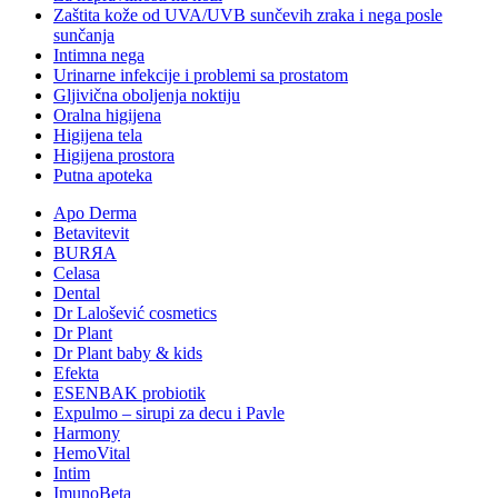
Zaštita kože od UVA/UVB sunčevih zraka i nega posle
sunčanja
Intimna nega
Urinarne infekcije i problemi sa prostatom
Gljivična oboljenja noktiju
Oralna higijena
Higijena tela
Higijena prostora
Putna apoteka
Apo Derma
Betavitevit
BURЯA
Celasa
Dental
Dr Lalošević cosmetics
Dr Plant
Dr Plant baby & kids
Efekta
ESENBAK probiotik
Expulmo – sirupi za decu i Pavle
Harmony
HemoVital
Intim
ImunoBeta