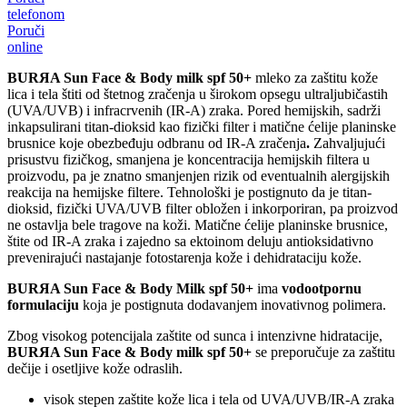
telefonom
Poruči
online
BURЯA Sun Face & Body milk spf 50+
mleko za zaštitu kože
lica i tela štiti od štetnog zračenja u širokom opsegu ultraljubičastih
(UVA/UVB) i infracrvenih (IR-A) zraka. Pored hemijskih, sadrži
inkapsulirani titan-dioksid kao fizički filter i matične ćelije planinske
brusnice koje obezbeđuju odbranu od IR-A zračenja
.
Zahvaljujući
prisustvu fizičkog, smanjena je koncentracija hemijskih filtera u
proizvodu, pa je znatno smanjenjen rizik od eventualnih alergijskih
reakcija na hemijske filtere. Tehnološki je postignuto da je titan-
dioksid, fizički UVA/UVB filter obložen i inkorporiran, pa proizvod
ne ostavlja bele tragove na koži. Matične ćelije planinske brusnice,
štite od IR-A zraka i zajedno sa ektoinom deluju antioksidativno
prevenirajući nastajanje fotostarenja kože i dehidrataciju kože.
BURЯA
Sun Face & Body Milk spf 50+
ima
vodootpornu
formulaciju
koja je postignuta dodavanjem inovativnog polimera.
Zbog visokog potencijala zaštite od sunca i intenzivne hidratacije,
BURЯA Sun Face & Body milk spf 50+
se preporučuje za zaštitu
dečije i osetljive kože odraslih.
visok stepen zaštite kože lica i tela od UVA/UVB/IR-A zraka