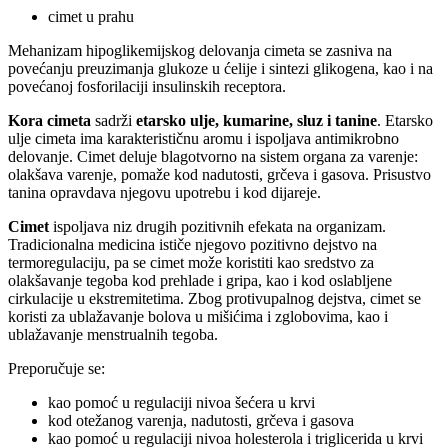
cimet u prahu
Mehanizam hipoglikemijskog delovanja cimeta se zasniva na
povećanju preuzimanja glukoze u ćelije i sintezi glikogena, kao i na
povećanoj fosforilaciji insulinskih receptora.
Kora cimeta
sadrži
etarsko ulje, kumarine, sluz i tanine
. Etarsko
ulje cimeta ima karakterističnu aromu i ispoljava antimikrobno
delovanje. Cimet deluje blagotvorno na sistem organa za varenje:
olakšava varenje, pomaže kod nadutosti, grčeva i gasova. Prisustvo
tanina opravdava njegovu upotrebu i kod dijareje.
Cimet
ispoljava niz drugih pozitivnih efekata na organizam.
Tradicionalna medicina ističe njegovo pozitivno dejstvo na
termoregulaciju, pa se cimet može koristiti kao sredstvo za
olakšavanje tegoba kod prehlade i gripa, kao i kod oslabljene
cirkulacije u ekstremitetima. Zbog protivupalnog dejstva, cimet se
koristi za ublažavanje bolova u mišićima i zglobovima, kao i
ublažavanje menstrualnih tegoba.
Preporučuje se:
kao pomoć u regulaciji nivoa šećera u krvi
kod otežanog varenja, nadutosti, grčeva i gasova
kao pomoć u regulaciji nivoa holesterola i triglicerida u krvi