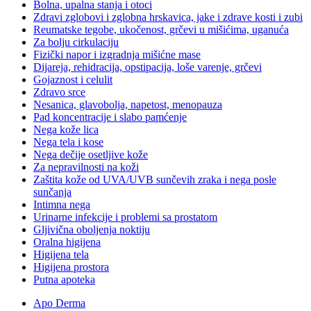
Bolna, upalna stanja i otoci
Zdravi zglobovi i zglobna hrskavica, jake i zdrave kosti i zubi
Reumatske tegobe, ukočenost, grčevi u mišićima, uganuća
Za bolju cirkulaciju
Fizički napor i izgradnja mišićne mase
Dijareja, rehidracija, opstipacija, loše varenje, grčevi
Gojaznost i celulit
Zdravo srce
Nesanica, glavobolja, napetost, menopauza
Pad koncentracije i slabo pamćenje
Nega kože lica
Nega tela i kose
Nega dečije osetljive kože
Za nepravilnosti na koži
Zaštita kože od UVA/UVB sunčevih zraka i nega posle
sunčanja
Intimna nega
Urinarne infekcije i problemi sa prostatom
Gljivična oboljenja noktiju
Oralna higijena
Higijena tela
Higijena prostora
Putna apoteka
Apo Derma