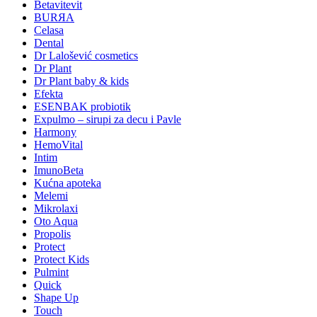
Betavitevit
BURЯA
Celasa
Dental
Dr Lalošević cosmetics
Dr Plant
Dr Plant baby & kids
Efekta
ESENBAK probiotik
Expulmo – sirupi za decu i Pavle
Harmony
HemoVital
Intim
ImunoBeta
Kućna apoteka
Melemi
Mikrolaxi
Oto Aqua
Propolis
Protect
Protect Kids
Pulmint
Quick
Shape Up
Touch