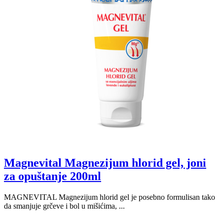
Magnevital Magnezijum hlorid gel, joni
za opuštanje 200ml
MAGNEVITAL Magnezijum hlorid gel je posebno formulisan tako
da smanjuje grčeve i bol u mišićima, ...