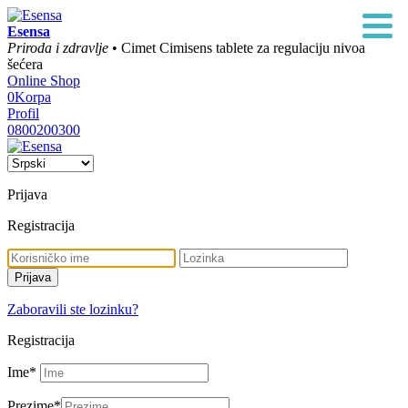
Esensa
Priroda i zdravlje
• Cimet Cimisens tablete za regulaciju nivoa
šećera
Online Shop
0
Korpa
Profil
0800200300
Prijava
Registracija
Zaboravili ste lozinku?
Registracija
Ime
*
Prezime
*