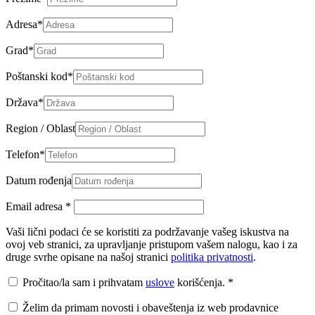
Adresa
*
Grad
*
Poštanski kod
*
Država
*
Region / Oblast
Telefon
*
Datum rođenja
Email adresa
*
Vaši lični podaci će se koristiti za podržavanje vašeg iskustva na
ovoj veb stranici, za upravljanje pristupom vašem nalogu, kao i za
druge svrhe opisane na našoj stranici
politika privatnosti
.
Pročitao/la sam i prihvatam
uslove
korišćenja.
*
Želim da primam novosti i obaveštenja iz web prodavnice