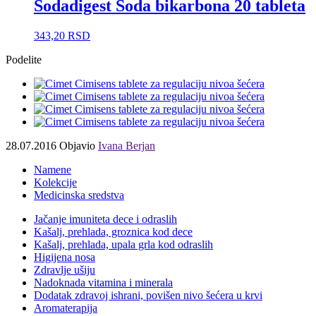
Sodadigest Soda bikarbona 20 tableta
343,20
RSD
Podelite
28.07.2016
Objavio
Ivana Berjan
Namene
Kolekcije
Medicinska sredstva
Jačanje imuniteta dece i odraslih
Kašalj, prehlada, groznica kod dece
Kašalj, prehlada, upala grla kod odraslih
Higijena nosa
Zdravlje ušiju
Nadoknada vitamina i minerala
Dodatak zdravoj ishrani, povišen nivo šećera u krvi
Aromaterapija