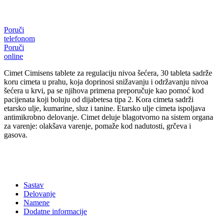
Poruči
telefonom
Poruči
online
Cimet Cimisens tablete za regulaciju nivoa šećera, 30 tableta sadrže
koru cimeta u prahu, koja doprinosi snižavanju i održavanju nivoa
šećera u krvi, pa se njihova primena preporučuje kao pomoć kod
pacijenata koji boluju od dijabetesa tipa 2. Kora cimeta sadrži
etarsko ulje, kumarine, sluz i tanine. Etarsko ulje cimeta ispoljava
antimikrobno delovanje. Cimet deluje blagotvorno na sistem organa
za varenje: olakšava varenje, pomaže kod nadutosti, grčeva i
gasova.
Sastav
Delovanje
Namene
Dodatne informacije