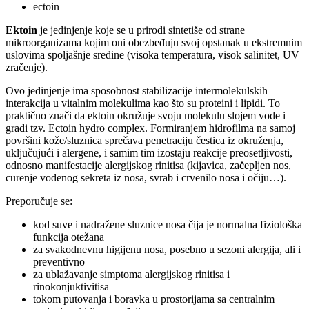
ectoin
Ektoin
je jedinjenje koje se u prirodi sintetiše od strane
mikroorganizama kojim oni obezbeđuju svoj opstanak u ekstremnim
uslovima spoljašnje sredine (visoka temperatura, visok salinitet, UV
zračenje).
Ovo jedinjenje ima sposobnost stabilizacije intermolekulskih
interakcija u vitalnim molekulima kao što su proteini i lipidi. To
praktično znači da ektoin okružuje svoju molekulu slojem vode i
gradi tzv. Ectoin hydro complex. Formiranjem hidrofilma na samoj
površini kože/sluznica sprečava penetraciju čestica iz okruženja,
uključujući i alergene, i samim tim izostaju reakcije preosetljivosti,
odnosno manifestacije alergijskog rinitisa (kijavica, začepljen nos,
curenje vodenog sekreta iz nosa, svrab i crvenilo nosa i očiju…).
Preporučuje se:
kod suve i nadražene sluznice nosa čija je normalna fiziološka
funkcija otežana
za svakodnevnu higijenu nosa, posebno u sezoni alergija, ali i
preventivno
za ublažavanje simptoma alergijskog rinitisa i
rinokonjuktivitisa
tokom putovanja i boravka u prostorijama sa centralnim