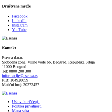
Društvene mreže
Facebook
LinkedIn
Instagram
YouTube
Kontakt
Esensa d.o.o.
Slobodna zona, Viline vode bb, Beograd, Republika Srbija
11000 Beograd
Tel: 0800 200 300
informacije@esensa.rs
PIB: 104928059
Matični broj: 20272457
Uslovi korišćenja
Politika privatnosti
Mapa sajta