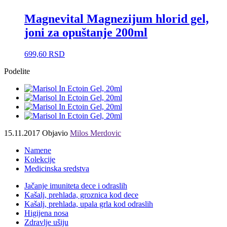
Magnevital Magnezijum hlorid gel,
joni za opuštanje 200ml
699,60
RSD
Podelite
15.11.2017
Objavio
Milos Merdovic
Namene
Kolekcije
Medicinska sredstva
Jačanje imuniteta dece i odraslih
Kašalj, prehlada, groznica kod dece
Kašalj, prehlada, upala grla kod odraslih
Higijena nosa
Zdravlje ušiju