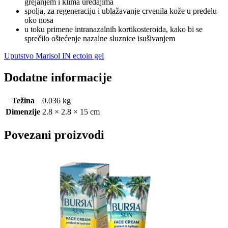
grejanjem i klima uređajima
spolja, za regeneraciju i ublažavanje crvenila kože u predelu
oko nosa
u toku primene intranazalnih kortikosteroida, kako bi se
sprečilo oštećenje nazalne sluznice isušivanjem
Uputstvo Marisol IN ectoin gel
Dodatne informacije
Težina
0.036 kg
Dimenzije
2.8 × 2.8 × 15 cm
Povezani proizvodi