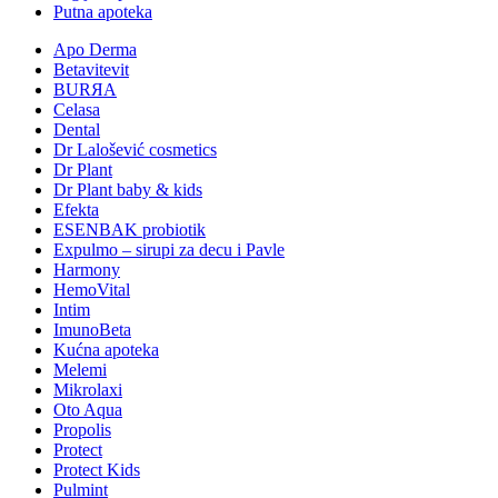
Putna apoteka
Apo Derma
Betavitevit
BURЯA
Celasa
Dental
Dr Lalošević cosmetics
Dr Plant
Dr Plant baby & kids
Efekta
ESENBAK probiotik
Expulmo – sirupi za decu i Pavle
Harmony
HemoVital
Intim
ImunoBeta
Kućna apoteka
Melemi
Mikrolaxi
Oto Aqua
Propolis
Protect
Protect Kids
Pulmint