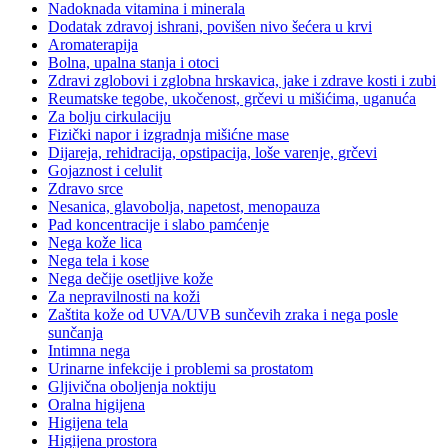
Nadoknada vitamina i minerala
Dodatak zdravoj ishrani, povišen nivo šećera u krvi
Aromaterapija
Bolna, upalna stanja i otoci
Zdravi zglobovi i zglobna hrskavica, jake i zdrave kosti i zubi
Reumatske tegobe, ukočenost, grčevi u mišićima, uganuća
Za bolju cirkulaciju
Fizički napor i izgradnja mišićne mase
Dijareja, rehidracija, opstipacija, loše varenje, grčevi
Gojaznost i celulit
Zdravo srce
Nesanica, glavobolja, napetost, menopauza
Pad koncentracije i slabo pamćenje
Nega kože lica
Nega tela i kose
Nega dečije osetljive kože
Za nepravilnosti na koži
Zaštita kože od UVA/UVB sunčevih zraka i nega posle
sunčanja
Intimna nega
Urinarne infekcije i problemi sa prostatom
Gljivična oboljenja noktiju
Oralna higijena
Higijena tela
Higijena prostora