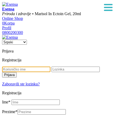
Esensa
Priroda i zdravlje
• Marisol In Ectoin Gel, 20ml
Online Shop
0
Korpa
Profil
0800200300
Prijava
Registracija
Zaboravili ste lozinku?
Registracija
Ime
*
Prezime
*