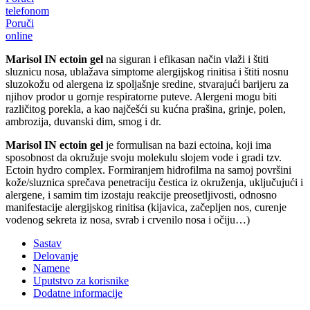
telefonom
Poruči
online
Marisol IN ectoin gel
na siguran i efikasan način vlaži i štiti
sluznicu nosa, ublažava simptome alergijskog rinitisa i štiti nosnu
sluzokožu od alergena iz spoljašnje sredine, stvarajući barijeru za
njihov prodor u gornje respiratorne puteve. Alergeni mogu biti
različitog porekla, a kao najčešći su kućna prašina, grinje, polen,
ambrozija, duvanski dim, smog i dr.
Marisol IN ectoin gel
je formulisan na bazi ectoina, koji ima
sposobnost da okružuje svoju molekulu slojem vode i gradi tzv.
Ectoin hydro complex. Formiranjem hidrofilma na samoj površini
kože/sluznica sprečava penetraciju čestica iz okruženja, uključujući i
alergene, i samim tim izostaju reakcije preosetljivosti, odnosno
manifestacije alergijskog rinitisa (kijavica, začepljen nos, curenje
vodenog sekreta iz nosa, svrab i crvenilo nosa i očiju…)
Sastav
Delovanje
Namene
Uputstvo za korisnike
Dodatne informacije