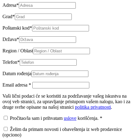
Adresa
*
Grad
*
Poštanski kod
*
Država
*
Region / Oblast
Telefon
*
Datum rođenja
Email adresa
*
Vaši lični podaci će se koristiti za podržavanje vašeg iskustva na
ovoj veb stranici, za upravljanje pristupom vašem nalogu, kao i za
druge svrhe opisane na našoj stranici
politika privatnosti
.
Pročitao/la sam i prihvatam
uslove
korišćenja.
*
Želim da primam novosti i obaveštenja iz web prodavnice
(opciono)