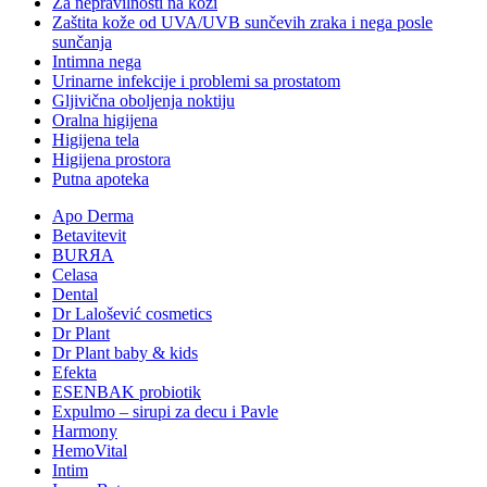
Za nepravilnosti na koži
Zaštita kože od UVA/UVB sunčevih zraka i nega posle
sunčanja
Intimna nega
Urinarne infekcije i problemi sa prostatom
Gljivična oboljenja noktiju
Oralna higijena
Higijena tela
Higijena prostora
Putna apoteka
Apo Derma
Betavitevit
BURЯA
Celasa
Dental
Dr Lalošević cosmetics
Dr Plant
Dr Plant baby & kids
Efekta
ESENBAK probiotik
Expulmo – sirupi za decu i Pavle
Harmony
HemoVital
Intim