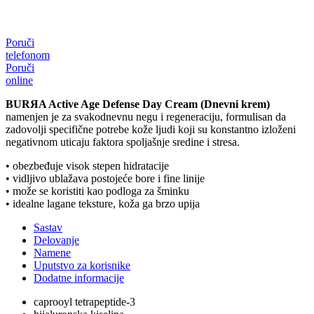
Poruči
telefonom
Poruči
online
BURЯA Active Age Defense Day Cream (Dnevni krem)
namenjen je za svakodnevnu negu i regeneraciju, formulisan da
zadovolji specifične potrebe kože ljudi koji su konstantno izloženi
negativnom uticaju faktora spoljašnje sredine i stresa.
• obezbeđuje visok stepen hidratacije
• vidljivo ublažava postojeće bore i fine linije
• može se koristiti kao podloga za šminku
• idealne lagane teksture, koža ga brzo upija
Sastav
Delovanje
Namene
Uputstvo za korisnike
Dodatne informacije
caprooyl tetrapeptide-3