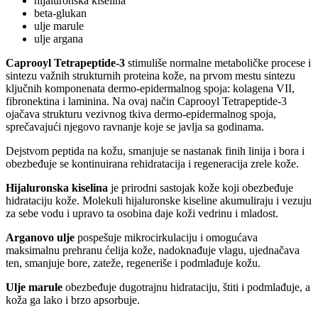
hijaluronska kiselina
beta-glukan
ulje marule
ulje argana
Caprooyl Tetrapeptide-3
stimuliše normalne metaboličke procese i
sintezu važnih strukturnih proteina kože, na prvom mestu sintezu
ključnih komponenata dermo-epidermalnog spoja: kolagena VII,
fibronektina i laminina. Na ovaj način Caprooyl Tetrapeptide-3
ojačava strukturu vezivnog tkiva dermo-epidermalnog spoja,
sprečavajući njegovo ravnanje koje se javlja sa godinama.
Dejstvom peptida na kožu, smanjuje se nastanak finih linija i bora i
obezbeđuje se kontinuirana rehidratacija i regeneracija zrele kože.
Hijaluronska kiselina
je prirodni sastojak kože koji obezbeđuje
hidrataciju kože. Molekuli hijaluronske kiseline akumuliraju i vezuju
za sebe vodu i upravo ta osobina daje koži vedrinu i mladost.
Arganovo ulje
pospešuje mikrocirkulaciju i omogućava
maksimalnu prehranu ćelija kože, nadoknađuje vlagu, ujednačava
ten, smanjuje bore, zateže, regeneriše i podmlađuje kožu.
Ulje marule
obezbeđuje dugotrajnu hidrataciju, štiti i podmlađuje, a
koža ga lako i brzo apsorbuje.