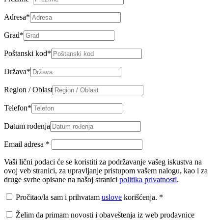
Adresa
*
Grad
*
Poštanski kod
*
Država
*
Region / Oblast
Telefon
*
Datum rođenja
Email adresa
*
Vaši lični podaci će se koristiti za podržavanje vašeg iskustva na
ovoj veb stranici, za upravljanje pristupom vašem nalogu, kao i za
druge svrhe opisane na našoj stranici
politika privatnosti
.
Pročitao/la sam i prihvatam
uslove
korišćenja.
*
Želim da primam novosti i obaveštenja iz web prodavnice