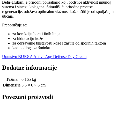
Beta-glukan
je prirodni polisaharid koji podstiče aktivnost imunog
sistema i sintezu kolagena. Stimulišući prirodne procese
regeneracije, održava optimalnu vlažnost kože i štiti je od spoljašnjih
uticaja.
Preporučuje se:
za korekciju bora i finih linija
za hidrataciju kože
za održavanje blistavosti kože i zaštite od spoljnih faktora
kao podloga za šminku
Uputstvo BURЯA Active Age Defense Day Cream
Dodatne informacije
Težina
0.165 kg
Dimenzije
5.5 × 6 × 6 cm
Povezani proizvodi