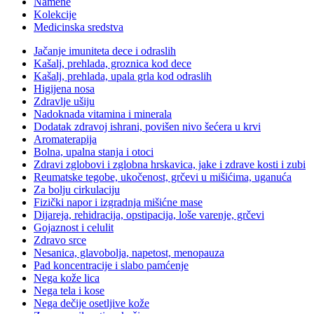
Namene
Kolekcije
Medicinska sredstva
Jačanje imuniteta dece i odraslih
Kašalj, prehlada, groznica kod dece
Kašalj, prehlada, upala grla kod odraslih
Higijena nosa
Zdravlje ušiju
Nadoknada vitamina i minerala
Dodatak zdravoj ishrani, povišen nivo šećera u krvi
Aromaterapija
Bolna, upalna stanja i otoci
Zdravi zglobovi i zglobna hrskavica, jake i zdrave kosti i zubi
Reumatske tegobe, ukočenost, grčevi u mišićima, uganuća
Za bolju cirkulaciju
Fizički napor i izgradnja mišićne mase
Dijareja, rehidracija, opstipacija, loše varenje, grčevi
Gojaznost i celulit
Zdravo srce
Nesanica, glavobolja, napetost, menopauza
Pad koncentracije i slabo pamćenje
Nega kože lica
Nega tela i kose
Nega dečije osetljive kože