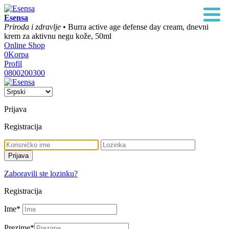
Esensa
Priroda i zdravlje
• Burra active age defense day cream, dnevni
krem za aktivnu negu kože, 50ml
Online Shop
0
Korpa
Profil
0800200300
Prijava
Registracija
Zaboravili ste lozinku?
Registracija
Ime
*
Prezime
*