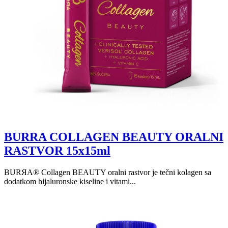
BURRA COLLAGEN BEAUTY ORALNI
RASTVOR 15x15ml
BURЯA® Collagen BEAUTY oralni rastvor je tečni kolagen sa
dodatkom hijaluronske kiseline i vitami...