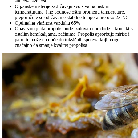
sunčeve svetlosti
Organske materije zadržavaju svojstva na niskim
temperaturama, i ne podnose oštru promenu temperature,
preporučuje se održavanje stabilne temperature oko 23
°
C
Optimalna vlažnost vazduha 65%
Obavezno je da propolis bude izolovan i ne dođe u kontakt sa
ostalim hemikalijama, začinima. Propolis apsorbuje mirise i
paru, te može da dođe do toksičnih spojeva koji mogu
značajno da smanje kvalitet propolisa