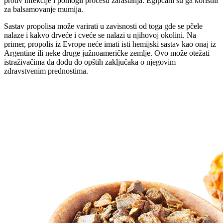
protiv infekcije i pomogli procesu zarastanja. Egipćani su ga koristili
za balsamovanje mumija.
Sastav propolisa može varirati u zavisnosti od toga gde se pčele
nalaze i kakvo drveće i cveće se nalazi u njihovoj okolini. Na
primer, propolis iz Evrope neće imati isti hemijski sastav kao onaj iz
Argentine ili neke druge južnoameričke zemlje. Ovo može otežati
istraživačima da dođu do opštih zaključaka o njegovim
zdravstvenim prednostima.