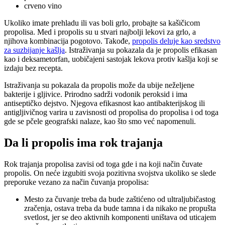
crveno vino
Ukoliko imate prehladu ili vas boli grlo, probajte sa kašičicom
propolisa. Med i propolis su u stvari najbolji lekovi za grlo, a
njihova kombinacija pogotovo. Takođe,
propolis deluje kao sredstvo
za suzbijanje kašlja
. Istraživanja su pokazala da je propolis efikasan
kao i deksametorfan, uobičajeni sastojak lekova protiv kašlja koji se
izdaju bez recepta.
Istraživanja su pokazala da propolis može da ubije neželjene
bakterije i gljivice. Prirodno sadrži vodonik peroksid i ima
antiseptičko dejstvo. Njegova efikasnost kao antibakterijskog ili
antigljivičnog varira u zavisnosti od propolisa do propolisa i od toga
gde se pčele geografski nalaze, kao što smo već napomenuli.
Da li propolis ima rok trajanja
Rok trajanja propolisa zavisi od toga gde i na koji način čuvate
propolis. On neće izgubiti svoja pozitivna svojstva ukoliko se slede
preporuke vezano za način čuvanja propolisa:
Mesto za čuvanje treba da bude zaštićeno od ultraljubičastog
zračenja, ostava treba da bude tamna i da nikako ne propušta
svetlost, jer se deo aktivnih komponenti uništava od uticajem