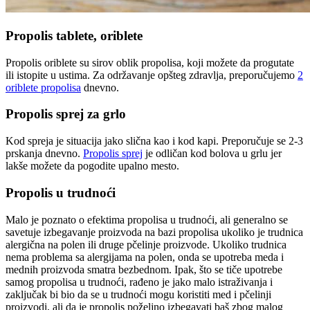
Propolis tablete, oriblete
Propolis oriblete su sirov oblik propolisa, koji možete da progutate
ili istopite u ustima. Za održavanje opšteg zdravlja, preporučujemo
2
oriblete propolisa
dnevno.
Propolis sprej za grlo
Kod spreja je situacija jako slična kao i kod kapi. Preporučuje se 2-3
prskanja dnevno.
Propolis sprej
je odličan kod bolova u grlu jer
lakše možete da pogodite upalno mesto.
Propolis u trudnoći
Malo je poznato o efektima propolisa u trudnoći, ali generalno se
savetuje izbegavanje proizvoda na bazi propolisa ukoliko je trudnica
alergična na polen ili druge pčelinje proizvode. Ukoliko trudnica
nema problema sa alergijama na polen, onda se upotreba meda i
mednih proizvoda smatra bezbednom. Ipak, što se tiče upotrebe
samog propolisa u trudnoći, rađeno je jako malo istraživanja i
zaključak bi bio da se u trudnoći mogu koristiti med i pčelinji
proizvodi, ali da je propolis poželjno izbegavati baš zbog malog