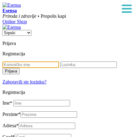
Esensa
Priroda i zdravlje
• Propolis kapi
Online Shop
Prijava
Registracija
Zaboravili ste lozinku?
Registracija
Ime
*
Prezime
*
Adresa
*
Grad
*