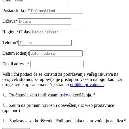
Poštanski kod
*
Država
*
Region / Oblast
Telefon
*
Datum rođenja
Email adresa
*
Vaši lični podaci će se koristiti za podržavanje vašeg iskustva na
ovoj veb stranici, za upravljanje pristupom vašem nalogu, kao i za
druge svrhe opisane na našoj stranici
politika privatnosti
.
Pročitao/la sam i prihvatam
uslove
korišćenja.
*
Želim da primam novosti i obaveštenja iz web prodavnice
(opciono)
Saglasnost za korišćenje ličnih podataka u sprovođenju analiza
*