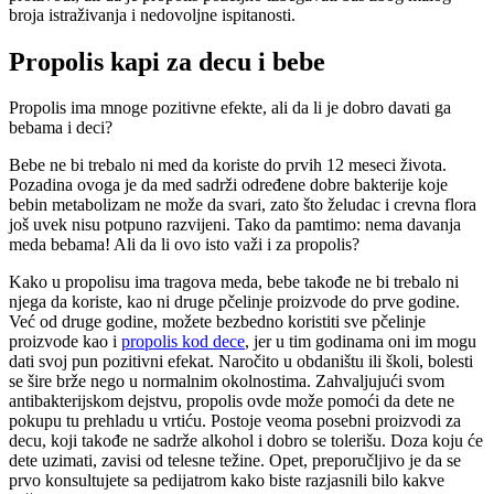
broja istraživanja i nedovoljne ispitanosti.
Propolis kapi za decu i bebe
Propolis ima mnoge pozitivne efekte, ali da li je dobro davati ga
bebama i deci?
Bebe ne bi trebalo ni med da koriste do prvih 12 meseci života.
Pozadina ovoga je da med sadrži određene dobre bakterije koje
bebin metabolizam ne može da svari, zato što želudac i crevna flora
još uvek nisu potpuno razvijeni. Tako da pamtimo: nema davanja
meda bebama! Ali da li ovo isto važi i za propolis?
Kako u propolisu ima tragova meda, bebe takođe ne bi trebalo ni
njega da koriste, kao ni druge pčelinje proizvode do prve godine.
Već od druge godine, možete bezbedno koristiti sve pčelinje
proizvode kao i
propolis kod dece
, jer u tim godinama oni im mogu
dati svoj pun pozitivni efekat. Naročito u obdaništu ili školi, bolesti
se šire brže nego u normalnim okolnostima. Zahvaljujući svom
antibakterijskom dejstvu, propolis ovde može pomoći da dete ne
pokupu tu prehladu u vrtiću. Postoje veoma posebni proizvodi za
decu, koji takođe ne sadrže alkohol i dobro se tolerišu. Doza koju će
dete uzimati, zavisi od telesne težine. Opet, preporučljivo je da se
prvo konsultujete sa pedijatrom kako biste razjasnili bilo kakve