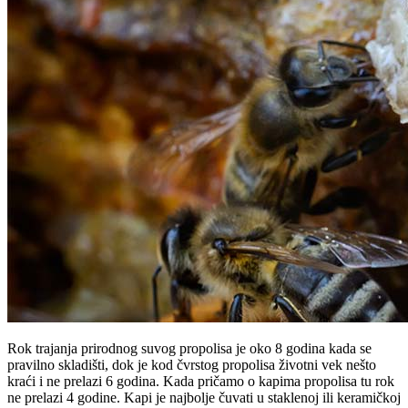
Rok trajanja prirodnog suvog propolisa je oko 8 godina kada se
pravilno skladišti, dok je kod čvrstog propolisa životni vek nešto
kraći i ne prelazi 6 godina. Kada pričamo o kapima propolisa tu rok
ne prelazi 4 godine. Kapi je najbolje čuvati u staklenoj ili keramičkoj