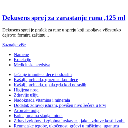
Dekusens sprej za zarastanje rana ,125 ml
Dekusens sprej je prašak za rane u spreju koji ispoljava višestruko
dejstvo: formira zaštitnu...
Saznajte više
Namene
Kolekcije
Medicinska sredstva
Jačanje imuniteta dece i odraslih
Kašalj, prehlada, groznica kod dece
Kašalj, prehlada, upala grla kod odraslih
Higijena nosa
Zdravlje ušiju
Nadoknada vitamina i minerala
Dodatak zdravoj ishrani, povišen nivo šećera u krvi
Aromaterapija
Bolna, upalna stanja i otoci
Zdravi zglobovi i zglobna hrskavica, jake i zdrave kosti i zubi
Reumatske tegobe, ukočenost, grčevi u mišićima, uganuća