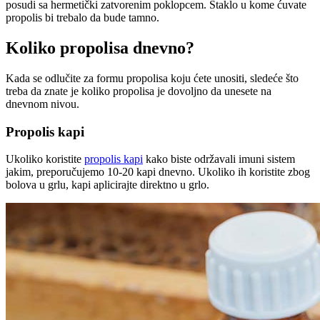
posudi sa hermetički zatvorenim poklopcem. Staklo u kome ćuvate
propolis bi trebalo da bude tamno.
Koliko propolisa dnevno?
Kada se odlučite za formu propolisa koju ćete unositi, sledeće što
treba da znate je koliko propolisa je dovoljno da unesete na
dnevnom nivou.
Propolis kapi
Ukoliko koristite
propolis kapi
kako biste održavali imuni sistem
jakim, preporučujemo 10-20 kapi dnevno. Ukoliko ih koristite zbog
bolova u grlu, kapi aplicirajte direktno u grlo.