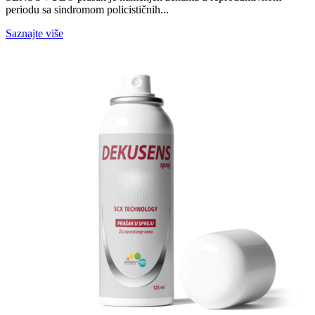
periodu sa sindromom policističnih...
Saznajte više