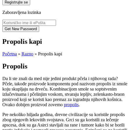
Registrujte se
Zaboravljena lozinka
Propolis kapi
Početna
»
Razno
»
Propolis kapi
Propolis
Da li ste znali da med nije jedini produkt pčela i njihovog rada?
Pčele, takođe proizvode komponentu pod nazivom propolis iz smole
koju skupljaju na drveću. Kombinacijom smole sa soptstvenim
izlučevinama i pčelinjim voskom, stvaraju lepljiv, zelenkasto-braon
proizvod koji se koristi kao premaz za izgradnju njihovih košnica.
Ovako dobijen proizvod zovemo
propolis
.
Pre nekoliko hiljada godina, drevne civilizacije su koristile propolis
zbog njegovih lekovitih svojstava. Grci su ga koristili za lečenje
apscesa, dok su ga Asirci stavljali na rane i tumore kako bi se borili