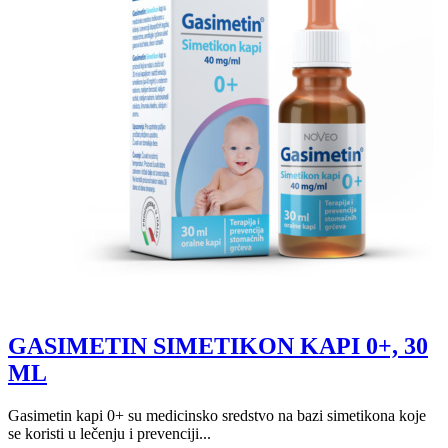
GASIMETIN SIMETIKON KAPI 0+, 30
ML
Gasimetin kapi 0+ su medicinsko sredstvo na bazi simetikona koje
se koristi u lečenju i prevenciji...