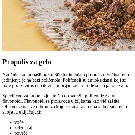
Propolis za grlo
Naučnici su pronašli preko 300 jedinjenja u propolisu. Većina ovih
jedinjenja je na bazi polifenola. Polifenoli su antioksidansi koji se
bore protiv virusa i bakterija u organizmu i trude se da ga očuvaju.
Specifično za propolis je i to što on sadrži i polifenole zvane
flavonoidi. Flavonoidi se proizvode u biljkama kao vid zaštite.
Obično se nalaze u hrani za koju se smatra da ima antioksidativna
svojstva uključujući:
voće
zeleni čaj
povrće