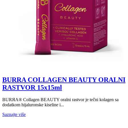
BURRA COLLAGEN BEAUTY ORALNI
RASTVOR 15x15ml
BURЯA® Collagen BEAUTY oralni rastvor je tečni kolagen sa
dodatkom hijaluronske kiseline i...
Saznajte više