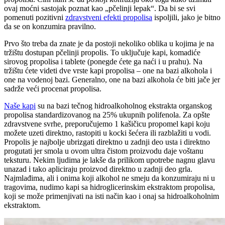
ovaj moćni sastojak poznat kao „pčelinji lepak“. Da bi se svi
pomenuti pozitivni
zdravstveni efekti propolisa
ispoljili, jako je bitno
da se on konzumira pravilno.
Prvo što treba da znate je da postoji nekoliko oblika u kojima je na
tržištu dostupan pčelinji propolis. To uključuje kapi, komadiće
sirovog propolisa i tablete (ponegde ćete ga naći i u prahu). Na
tržištu ćete videti dve vrste kapi propolisa – one na bazi alkohola i
one na vodenoj bazi. Generalno, one na bazi alkohola će biti jače jer
sadrže veći procenat propolisa.
Naše kapi
su na bazi tečnog hidroalkoholnog ekstrakta organskog
propolisa standardizovanog na 25% ukupnih polifenola. Za opšte
zdravstvene svrhe, preporučujemo 1 kašičicu propomel kapi koju
možete uzeti direktno, rastopiti u kocki šećera ili razblažiti u vodi.
Propolis je najbolje ubrizgati direktno u zadnji deo usta i direktno
progutati jer smola u ovom ultra čistom proizvodu daje voštanu
teksturu. Nekim ljudima je lakše da prilikom upotrebe nagnu glavu
unazad i tako apliciraju proizvod direktno u zadnji deo grla.
Najmlađima, ali i onima koji alkohol ne smeju da konzumiraju ni u
tragovima, nudimo kapi sa hidroglicerinskim ekstraktom propolisa,
koji se može primenjivati na isti način kao i onaj sa hidroalkoholnim
ekstraktom.