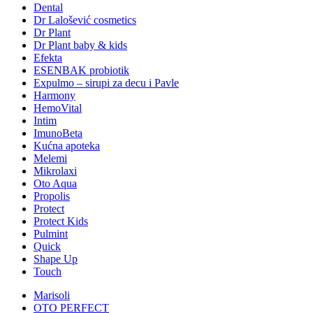
Dental
Dr Lalošević cosmetics
Dr Plant
Dr Plant baby & kids
Efekta
ESENBAK probiotik
Expulmo – sirupi za decu i Pavle
Harmony
HemoVital
Intim
ImunoBeta
Kućna apoteka
Melemi
Mikrolaxi
Oto Aqua
Propolis
Protect
Protect Kids
Pulmint
Quick
Shape Up
Touch
Marisoli
OTO PERFECT