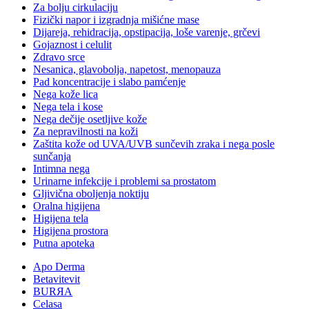
Za bolju cirkulaciju
Fizički napor i izgradnja mišićne mase
Dijareja, rehidracija, opstipacija, loše varenje, grčevi
Gojaznost i celulit
Zdravo srce
Nesanica, glavobolja, napetost, menopauza
Pad koncentracije i slabo pamćenje
Nega kože lica
Nega tela i kose
Nega dečije osetljive kože
Za nepravilnosti na koži
Zaštita kože od UVA/UVB sunčevih zraka i nega posle
sunčanja
Intimna nega
Urinarne infekcije i problemi sa prostatom
Gljivična oboljenja noktiju
Oralna higijena
Higijena tela
Higijena prostora
Putna apoteka
Apo Derma
Betavitevit
BURЯA
Celasa