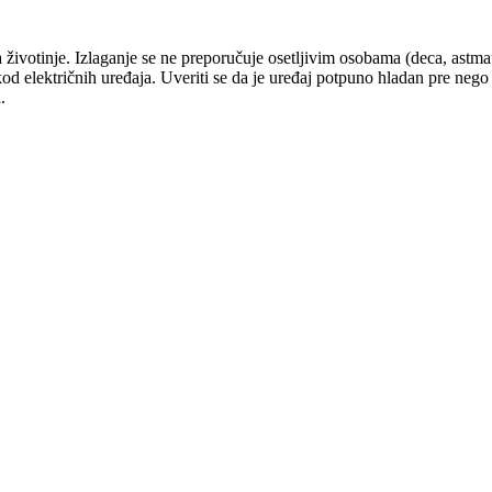
a životinje. Izlaganje se ne preporučuje osetljivim osobama (deca, astm
od električnih uređaja. Uveriti se da je uređaj potpuno hladan pre nego š
a.