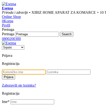
Esensa
Priroda i zdravlje
• XIBIZ HOME APARAT ZA KOMARCE + 10
Online Shop
0
Korpa
Profil
Pretraga
Pretraga
0800200300
Prijava
Registracija
Zaboravili ste lozinku?
Registracija
Ime
*