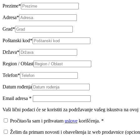
Prezime
*
Adresa
*
Grad
*
Poštanski kod
*
Država
*
Region / Oblast
Telefon
*
Datum rođenja
Email adresa
*
Vaši lični podaci će se koristiti za podržavanje vašeg iskustva na ovo
Pročitao/la sam i prihvatam
uslove
korišćenja.
*
Želim da primam novosti i obaveštenja iz web prodavnice (opcion