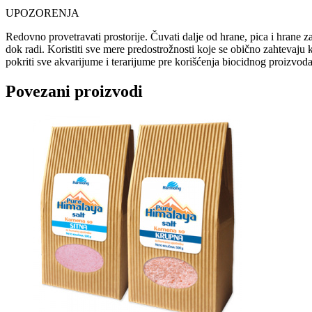
UPOZORENJA
Redovno provetravati prostorije. Čuvati dalje od hrane, pica i hrane z
dok radi. Koristiti sve mere predostrožnosti koje se obično zahtevaju k
pokriti sve akvarijume i terarijume pre korišćenja biocidnog proizvod
Povezani proizvodi