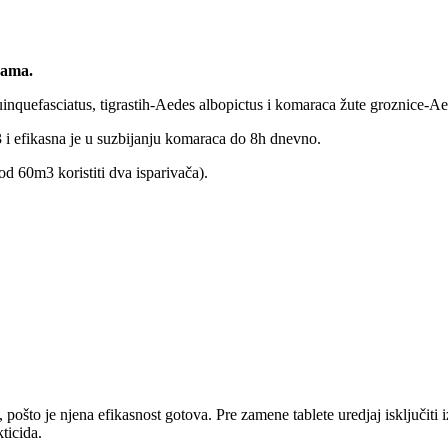
jama.
uinquefasciatus, tigrastih-Aedes albopictus i komaraca žute groznice-A
3 i efikasna je u suzbijanju komaraca do 8h dnevno.
 od 60m3 koristiti dva isparivača).
.
 pošto je njena efikasnost gotova. Pre zamene tablete uredjaj isključiti iz
ticida.