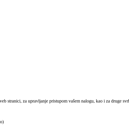
j veb stranici, za upravljanje pristupom vašem nalogu, kao i za druge sv
o)