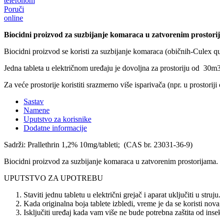
telefonom
Poruči
online
Biocidni proizvod za suzbijanje komaraca u zatvorenim prostori
Biocidni proizvod se koristi za suzbijanje komaraca (običnih-Culex q
Jedna tableta u električnom uređaju je dovoljna za prostoriju od 30m
Za veće prostorije koristiti srazmerno više isparivača (npr. u prostoriji
Sastav
Namene
Uputstvo za korisnike
Dodatne informacije
Sadrži: Prallethrin 1,2% 10mg/tableti; (CAS br. 23031-36-9)
Biocidni proizvod za suzbijanje komaraca u zatvorenim prostorijama.
UPUTSTVO ZA UPOTREBU
Staviti jednu tabletu u električni grejač i aparat uključiti u struju
Kada originalna boja tablete izbledi, vreme je da se koristi nova,
Isključiti uređaj kada vam više ne bude potrebna zaštita od insek