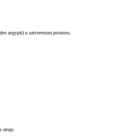
edes aegypti) u zatvorenom prostoru.
 struje.