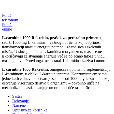
Poruči
telefonom
Poruči
online
L-carnitine 1000 Rekreitin, prašak za peroralnu primenu
,
sadrži 1000 mg L-karnitina – važnog nutrijenta koji doprinosi
transformaciji masti u energiju potrebnu za rad srca i skeletnih
mišića. U slučaju deficita L-karnitina u organizmu, masti se ne
iskorišćavaju za stvaranje energije već se pojačano talože u vidu
masnog tkiva. Pored toga, nedostatak L-karnitina izaziva i umor.
L-carnitine 1000 Rekreitin,
omogućava optimalnu suplementaciju
L-karnitinom, u obliku L-karnitin tartarata. Konzumiranjem samo
jedne kesice dnevno, ostvaruje se unos od 1000 mg L-karnitina koji
ostvaruje višestruko dejstvo u organizmu – povoljno utiče na
metabolizam masti, smanjuje umor i podstiče rast mišića.
Sastav
Delovanje
Namene
Uputstvo za korisnike