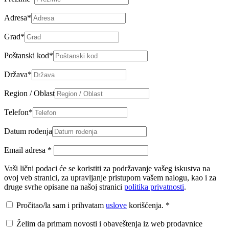
Adresa
*
Grad
*
Poštanski kod
*
Država
*
Region / Oblast
Telefon
*
Datum rođenja
Email adresa
*
Vaši lični podaci će se koristiti za podržavanje vašeg iskustva na
ovoj veb stranici, za upravljanje pristupom vašem nalogu, kao i za
druge svrhe opisane na našoj stranici
politika privatnosti
.
Pročitao/la sam i prihvatam
uslove
korišćenja.
*
Želim da primam novosti i obaveštenja iz web prodavnice