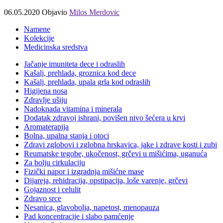
06.05.2020
Objavio
Milos Merdovic
Namene
Kolekcije
Medicinska sredstva
Jačanje imuniteta dece i odraslih
Kašalj, prehlada, groznica kod dece
Kašalj, prehlada, upala grla kod odraslih
Higijena nosa
Zdravlje ušiju
Nadoknada vitamina i minerala
Dodatak zdravoj ishrani, povišen nivo šećera u krvi
Aromaterapija
Bolna, upalna stanja i otoci
Zdravi zglobovi i zglobna hrskavica, jake i zdrave kosti i zubi
Reumatske tegobe, ukočenost, grčevi u mišićima, uganuća
Za bolju cirkulaciju
Fizički napor i izgradnja mišićne mase
Dijareja, rehidracija, opstipacija, loše varenje, grčevi
Gojaznost i celulit
Zdravo srce
Nesanica, glavobolja, napetost, menopauza
Pad koncentracije i slabo pamćenje