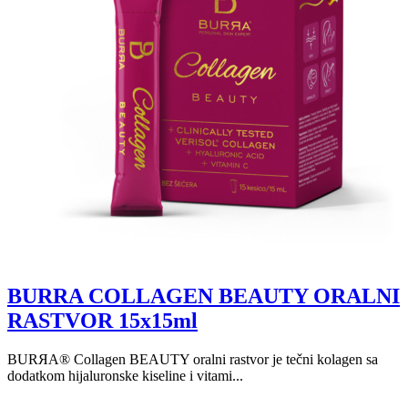
BURRA COLLAGEN BEAUTY ORALNI
RASTVOR 15x15ml
BURЯA® Collagen BEAUTY oralni rastvor je tečni kolagen sa
dodatkom hijaluronske kiseline i vitami...