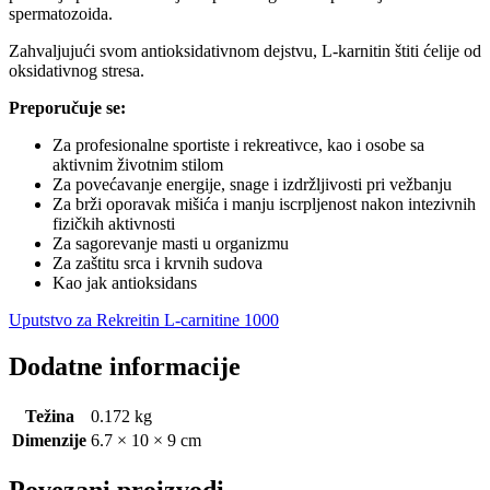
spermatozoida.
Zahvaljujući svom antioksidativnom dejstvu, L-karnitin štiti ćelije od
oksidativnog stresa.
Preporučuje se:
Za profesionalne sportiste i rekreativce, kao i osobe sa
aktivnim životnim stilom
Za povećavanje energije, snage i izdržljivosti pri vežbanju
Za brži oporavak mišića i manju iscrpljenost nakon intezivnih
fizičkih aktivnosti
Za sagorevanje masti u organizmu
Za zaštitu srca i krvnih sudova
Kao jak antioksidans
Uputstvo za Rekreitin L-carnitine 1000
Dodatne informacije
Težina
0.172 kg
Dimenzije
6.7 × 10 × 9 cm
Povezani proizvodi