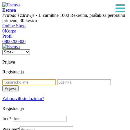
Esensa
Priroda i zdravlje
• L-carnitine 1000 Rekreitin, prašak za peroralnu
primenu, 30 kesica
Online Shop
0
Korpa
Profil
0800200300
Prijava
Registracija
Zaboravili ste lozinku?
Registracija
Ime
*
Prezime
*