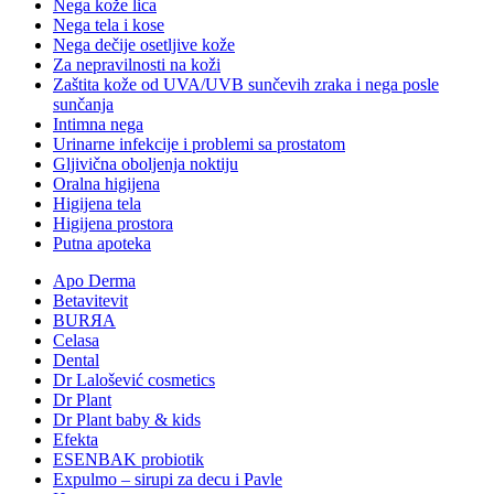
Nega kože lica
Nega tela i kose
Nega dečije osetljive kože
Za nepravilnosti na koži
Zaštita kože od UVA/UVB sunčevih zraka i nega posle
sunčanja
Intimna nega
Urinarne infekcije i problemi sa prostatom
Gljivična oboljenja noktiju
Oralna higijena
Higijena tela
Higijena prostora
Putna apoteka
Apo Derma
Betavitevit
BURЯA
Celasa
Dental
Dr Lalošević cosmetics
Dr Plant
Dr Plant baby & kids
Efekta
ESENBAK probiotik
Expulmo – sirupi za decu i Pavle