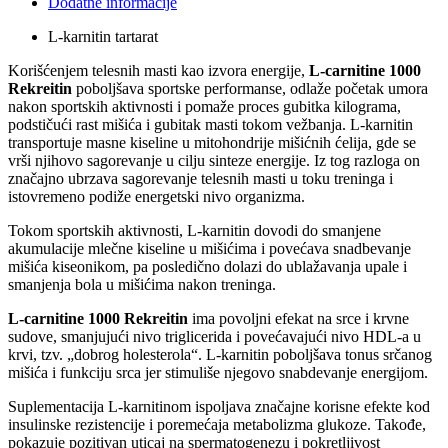
Dodatne informacije
L-karnitin tartarat
Korišćenjem telesnih masti kao izvora energije,
L-carnitine 1000
Rekreitin
poboljšava sportske performanse, odlaže početak umora
nakon sportskih aktivnosti i pomaže proces gubitka kilograma,
podstičući rast mišića i gubitak masti tokom vežbanja. L-karnitin
transportuje masne kiseline u mitohondrije mišićnih ćelija, gde se
vrši njihovo sagorevanje u cilju sinteze energije. Iz tog razloga on
značajno ubrzava sagorevanje telesnih masti u toku treninga i
istovremeno podiže energetski nivo organizma.
Tokom sportskih aktivnosti, L-karnitin dovodi do smanjene
akumulacije mlečne kiseline u mišićima i povećava snadbevanje
mišića kiseonikom, pa posledično dolazi do ublažavanja upale i
smanjenja bola u mišićima nakon treninga.
L-carnitine 1000 Rekreitin
ima povoljni efekat na srce i krvne
sudove, smanjujući nivo triglicerida i povećavajući nivo HDL-a u
krvi, tzv. „dobrog holesterola“. L-karnitin poboljšava tonus srčanog
mišića i funkciju srca jer stimuliše njegovo snabdevanje energijom.
Suplementacija L-karnitinom ispoljava značajne korisne efekte kod
insulinske rezistencije i poremećaja metabolizma glukoze. Takođe,
pokazuje pozitivan uticaj na spermatogenezu i pokretljivost