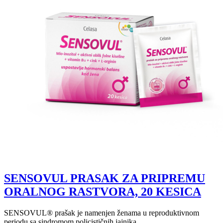
SENSOVUL PRASAK ZA PRIPREMU
ORALNOG RASTVORA, 20 KESICA
SENSOVUL® prašak je namenjen ženama u reproduktivnom
periodu sa sindromom policističnih jajnika,...