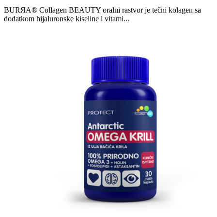
BURЯA® Collagen BEAUTY oralni rastvor je tečni kolagen sa
dodatkom hijaluronske kiseline i vitami...