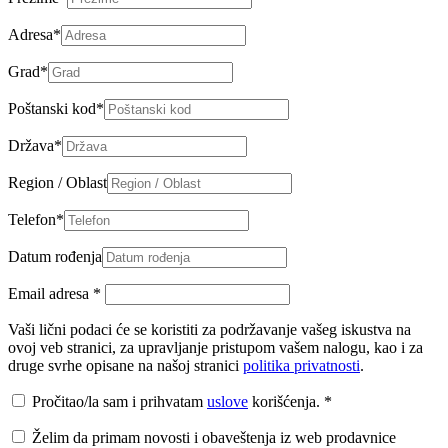
Adresa
*
Grad
*
Poštanski kod
*
Država
*
Region / Oblast
Telefon
*
Datum rođenja
Email adresa
*
Vaši lični podaci će se koristiti za podržavanje vašeg iskustva na
ovoj veb stranici, za upravljanje pristupom vašem nalogu, kao i za
druge svrhe opisane na našoj stranici
politika privatnosti
.
Pročitao/la sam i prihvatam
uslove
korišćenja.
*
Želim da primam novosti i obaveštenja iz web prodavnice