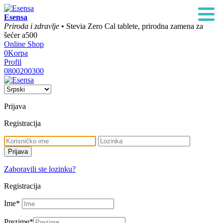
Esensa
Priroda i zdravlje
• Stevia Zero Cal tablete, prirodna zamena za
šećer a500
Online Shop
0
Korpa
Profil
0800200300
Prijava
Registracija
Zaboravili ste lozinku?
Registracija
Ime
*
Prezime
*