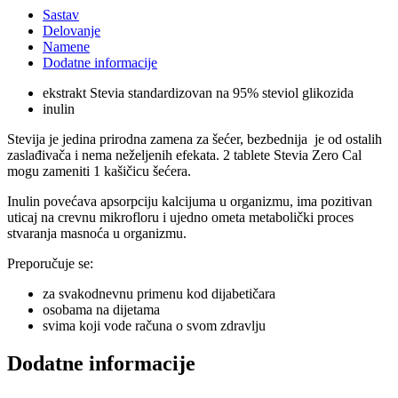
Sastav
Delovanje
Namene
Dodatne informacije
ekstrakt Stevia standardizovan na 95% steviol glikozida
inulin
Stevija je jedina prirodna zamena za šećer, bezbednija je od ostalih
zaslađivača i nema neželjenih efekata. 2 tablete Stevia Zero Cal
mogu zameniti 1 kašičicu šećera.
Inulin povećava apsorpciju kalcijuma u organizmu, ima pozitivan
uticaj na crevnu mikrofloru i ujedno ometa metabolički proces
stvaranja masnoća u organizmu.
Preporučuje se:
za svakodnevnu primenu kod dijabetičara
osobama na dijetama
svima koji vode računa o svom zdravlju
Dodatne informacije