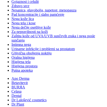
Gojaznost i celulit
Zdravo srce
Nesanica, glavobolja, napetost, menopauza
Pad koncentracije i slabo pamćenje
Nega kože lica
Nega tela i kose
Nega dečije osetljive kože
Za nepravilnosti na koži
Zaštita kože od UVA/UVB sunčevih zraka i nega posle
sunčanja
Intimna nega
Urinarne infekcije i problemi sa prostatom
Gljivična oboljenja noktiju
Oralna higijena
Higijena tela
Higijena prostora
Putna apoteka
Apo Derma
Betavitevit
BURЯA
Celasa
Dental
Dr Lalošević cosmetics
Dr Plant