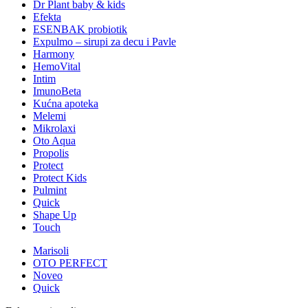
Dr Plant baby & kids
Efekta
ESENBAK probiotik
Expulmo – sirupi za decu i Pavle
Harmony
HemoVital
Intim
ImunoBeta
Kućna apoteka
Melemi
Mikrolaxi
Oto Aqua
Propolis
Protect
Protect Kids
Pulmint
Quick
Shape Up
Touch
Marisoli
OTO PERFECT
Noveo
Quick