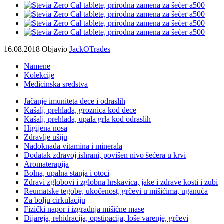
16.08.2018
Objavio
JackOTrades
Namene
Kolekcije
Medicinska sredstva
Jačanje imuniteta dece i odraslih
Kašalj, prehlada, groznica kod dece
Kašalj, prehlada, upala grla kod odraslih
Higijena nosa
Zdravlje ušiju
Nadoknada vitamina i minerala
Dodatak zdravoj ishrani, povišen nivo šećera u krvi
Aromaterapija
Bolna, upalna stanja i otoci
Zdravi zglobovi i zglobna hrskavica, jake i zdrave kosti i zubi
Reumatske tegobe, ukočenost, grčevi u mišićima, uganuća
Za bolju cirkulaciju
Fizički napor i izgradnja mišićne mase
Dijareja, rehidracija, opstipacija, loše varenje, grčevi