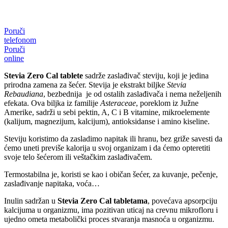
Poruči
telefonom
Poruči
online
Stevia Zero Cal
tablete
sadrže zaslađivač steviju, koji je jedina
prirodna zamena za šećer. Stevija je ekstrakt biljke
Stevia
Rebaudiana
, bezbednija je od ostalih zaslađivača i nema neželjenih
efekata. Ova biljka iz familije
Asteraceae
, poreklom iz Južne
Amerike, sadrži u sebi pektin, A, C i B vitamine, mikroelemente
(kalijum, magnezijum, kalcijum), antioksidanse i amino kiseline.
Steviju koristimo da zasladimo napitak ili hranu, bez griže savesti da
ćemo uneti previše kalorija u svoj organizam i da ćemo opteretiti
svoje telo šećerom ili veštačkim zaslađivačem.
Termostabilna je, koristi se kao i običan šećer, za kuvanje, pečenje,
zaslađivanje napitaka, voća…
Inulin sadržan u
Stevia Zero Cal tabletama
, povećava apsorpciju
kalcijuma u organizmu, ima pozitivan uticaj na crevnu mikrofloru i
ujedno ometa metabolički proces stvaranja masnoća u organizmu.