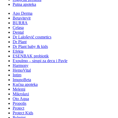
Putna apoteka
Apo Derma
Betavitevit
BURЯA
Celasa
Dental
Dr Lalošević cosmetics
Dr Plant
Dr Plant baby & kids
Efekta
ESENBAK probiotik
Expulmo – sirupi za decu i Pavle
Harmony
HemoVital
Intim
ImunoBeta
Kućna apoteka
Melemi
Mikrolaxi
Oto Aqua
Propolis
Protect
Protect Kids
Pulmint