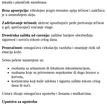
tekstila i plastičnih membrana
Brza apsorpcija:
višeslojno jezgro trenutno upija tečnost i zadržava
je u unutrašnjem sloju.
Zadržavanje tečnosti:
aktivne apsorbujuće perle pretvaraju tečnost
u gel, sprečavajući vraćanje vlage.
Dvostruka zaštita od curenja:
zaštitne barijere obezbeđuju
sigurnost i suvoću tokom celog dana.
Prozračnost:
omogućava cirkulaciju vazduha i smanjuje rizik od
iritacija kože.
Sensa pelene namenjene su:
osobama sa urinarnom ili fekalnom inkontinencijom,
osobama koje su privremeno nepokretne ili dugo borave u
krevetu,
korisnicima koji traže udobnu i sigurnu zaštitu tokom celog
dana ili noći.
Unisex dizajn omogućava upotrebu i ženama i muškarcima.
Uputstvo za upotrebu