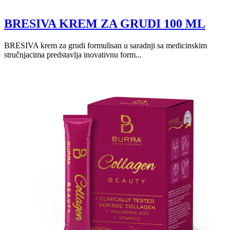
BRESIVA KREM ZA GRUDI 100 ML
BRESIVA krem za grudi formulisan u saradnji sa medicinskim
stručnjacima predstavlja inovativnu form...