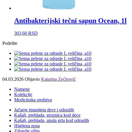
Antibakterijski tečni sapun Ocean, 1l
303,60
RSD
Podelite
04.03.2026
Objavio
Katarina Zećirović
Namene
Kolekcije
Medicinska sredstva
Jačanje imuniteta dece i odraslih
Kašalj, prehlada, groznica kod dece
Kašalj, prehlada, upala grla kod odraslih
Higijena nosa
Zdravlje ušiju