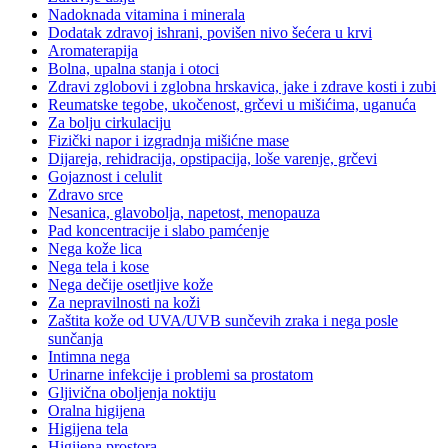
Nadoknada vitamina i minerala
Dodatak zdravoj ishrani, povišen nivo šećera u krvi
Aromaterapija
Bolna, upalna stanja i otoci
Zdravi zglobovi i zglobna hrskavica, jake i zdrave kosti i zubi
Reumatske tegobe, ukočenost, grčevi u mišićima, uganuća
Za bolju cirkulaciju
Fizički napor i izgradnja mišićne mase
Dijareja, rehidracija, opstipacija, loše varenje, grčevi
Gojaznost i celulit
Zdravo srce
Nesanica, glavobolja, napetost, menopauza
Pad koncentracije i slabo pamćenje
Nega kože lica
Nega tela i kose
Nega dečije osetljive kože
Za nepravilnosti na koži
Zaštita kože od UVA/UVB sunčevih zraka i nega posle
sunčanja
Intimna nega
Urinarne infekcije i problemi sa prostatom
Gljivična oboljenja noktiju
Oralna higijena
Higijena tela
Higijena prostora