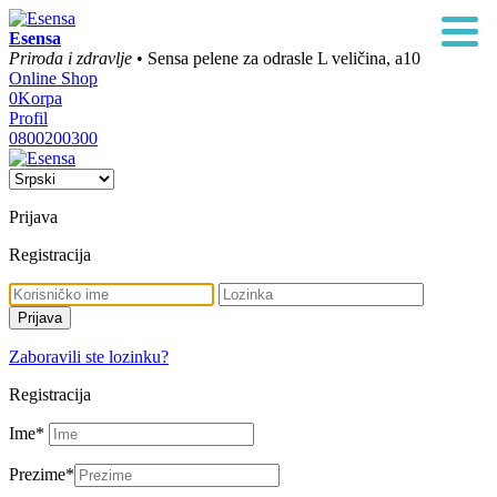
Esensa
Priroda i zdravlje
• Sensa pelene za odrasle L veličina, a10
Online Shop
0
Korpa
Profil
0800200300
Prijava
Registracija
Zaboravili ste lozinku?
Registracija
Ime
*
Prezime
*