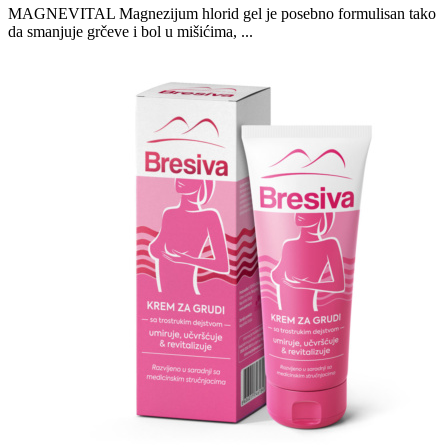
MAGNEVITAL Magnezijum hlorid gel je posebno formulisan tako
da smanjuje grčeve i bol u mišićima, ...