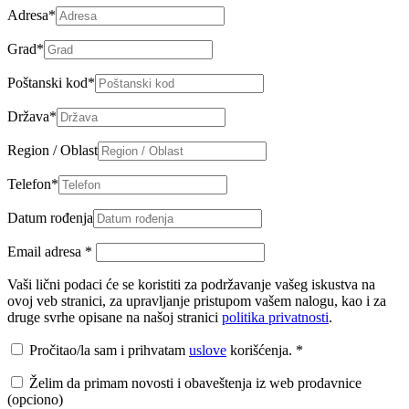
Adresa
*
Grad
*
Poštanski kod
*
Država
*
Region / Oblast
Telefon
*
Datum rođenja
Email adresa
*
Vaši lični podaci će se koristiti za podržavanje vašeg iskustva na
ovoj veb stranici, za upravljanje pristupom vašem nalogu, kao i za
druge svrhe opisane na našoj stranici
politika privatnosti
.
Pročitao/la sam i prihvatam
uslove
korišćenja.
*
Želim da primam novosti i obaveštenja iz web prodavnice
(opciono)