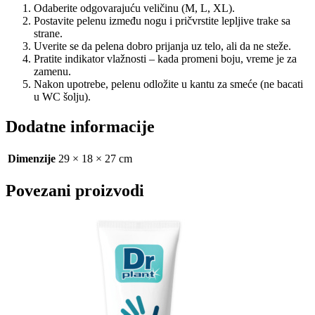
Odaberite odgovarajuću veličinu (M, L, XL).
Postavite pelenu između nogu i pričvrstite lepljive trake sa
strane.
Uverite se da pelena dobro prijanja uz telo, ali da ne steže.
Pratite indikator vlažnosti – kada promeni boju, vreme je za
zamenu.
Nakon upotrebe, pelenu odložite u kantu za smeće (ne bacati
u WC šolju).
Dodatne informacije
Dimenzije
29 × 18 × 27 cm
Povezani proizvodi