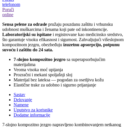
telefonom
Poruči
online
Sensa pelene za odrasle
pružaju pouzdanu zaštitu i vrhunsku
udobnost muškarcima i ženama koji pate od inkontinencije.
Laboratorijski su ispitane
i registrovane kao medicinsko sredstvo,
što garantuje visoku efikasnost i sigurnost. Zahvaljujući višeslojnom
kompozitnom jezgru, obezbeđuju
izuzetnu apsorpciju, potpunu
suvoću i zaštitu do 24 sata.
7-slojno kompozitno jezgro
sa superapsorbujućim
materijalima
Veoma visoka moć upijanja
Prozračni i mekani spoljašnji sloj
Materijal bez lateksa — pogodan za osetljivu kožu
Elastične trake za udobno i sigurno prijanjanje
Sastav
Delovanje
Namene
Uputstvo za korisnike
Dodatne informacije
7-slojno kompozitno jezgro napravljeno kombinovanjem netkanog