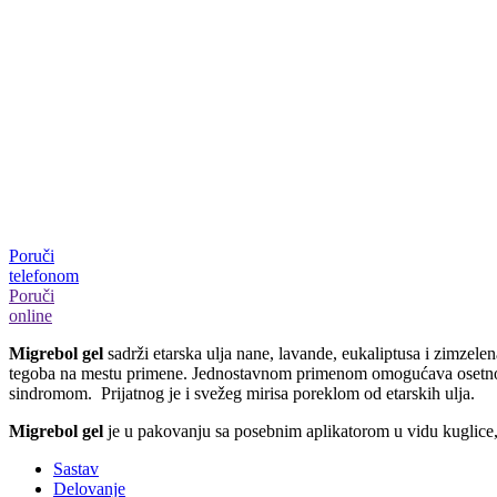
Poruči
telefonom
Poruči
online
Migrebol gel
sadrži etarska ulja nane, lavande, eukaliptusa i zimzele
tegoba na mestu primene. Jednostavnom primenom omogućava osetno ol
sindromom. Prijatnog je i svežeg mirisa poreklom od etarskih ulja.
Migrebol gel
je u pakovanju sa posebnim aplikatorom u vidu kuglice,
Sastav
Delovanje