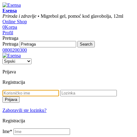
Esensa
Priroda i zdravlje
• Migrebol gel, pomoć kod glavobolja, 12ml
Online Shop
0
Korpa
Profil
Pretraga
Pretraga
0800200300
Prijava
Registracija
Zaboravili ste lozinku?
Registracija
Ime
*