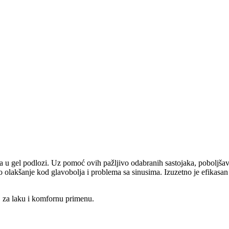
na u gel podlozi. Uz pomoć ovih pažljivo odabranih sastojaka, poboljša
akšanje kod glavobolja i problema sa sinusima. Izuzetno je efikasan 
 za laku i komfornu primenu.