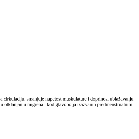
va cirkulaciju, smanjuje napetost muskulature i doprinosi ublažavanju
u otklanjanju migrena i kod glavobolja izazvanih predmenstrualnim