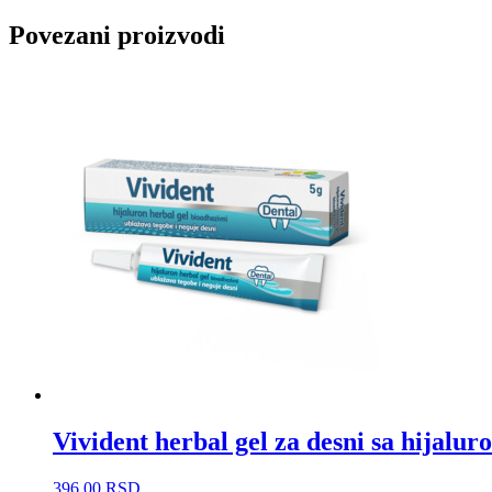
Povezani proizvodi
Vivident herbal gel za desni sa hijalu
396,00
RSD