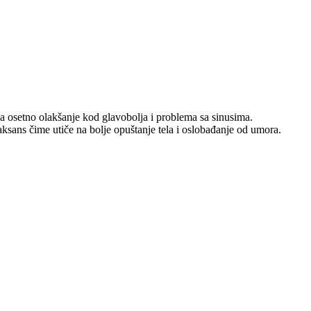
 osetno olakšanje kod glavobolja i problema sa sinusima.
sans čime utiče na bolje opuštanje tela i oslobađanje od umora.