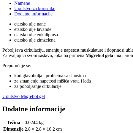
Namene
Uputstvo za korisnike
Dodatne informacije
etarsko ulje nane
etarsko ulje lavande
etarsko ulje eukaliptusa
etarsko ulje zimzelena
Poboljšava cirkulaciju, smanjuje napetost muskulature i doprinosi 
Zahvaljujući svom sastavu, lokalna primena
Migrebol gela
ima i arom
Preporučuje se:
kod glavobolja i problema sa sinusima
za smanjenje napetosti mišića vrata i leđa
za poboljšanje cirkulacije
Uputstvo Migrebol gel
Dodatne informacije
Težina
0.0244 kg
Dimenzije
2.8 × 2.8 × 10.2 cm