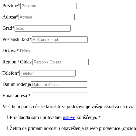
Prezime
*
Adresa
*
Grad
*
Poštanski kod
*
Država
*
Region / Oblast
Telefon
*
Datum rođenja
Email adresa
*
Vaši lični podaci će se koristiti za podržavanje vašeg iskustva na ovo
Pročitao/la sam i prihvatam
uslove
korišćenja.
*
Želim da primam novosti i obaveštenja iz web prodavnice (opcion