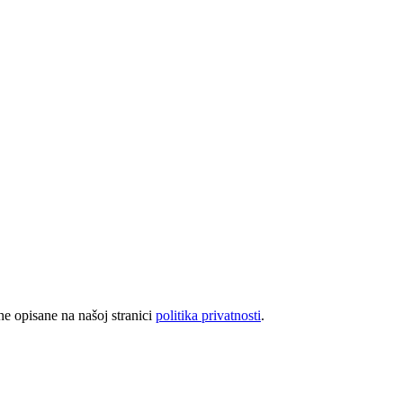
rhe opisane na našoj stranici
politika privatnosti
.