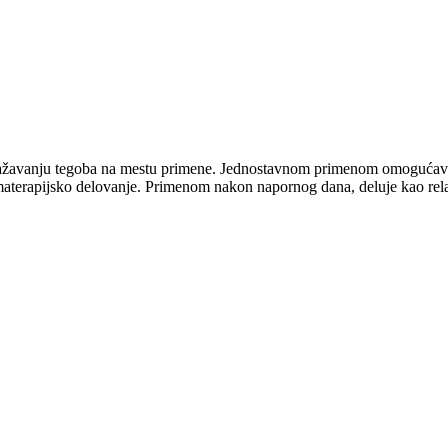
ublažavanju tegoba na mestu primene. Jednostavnom primenom omogućava
aterapijsko delovanje. Primenom nakon napornog dana, deluje kao relak