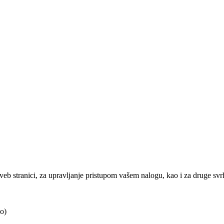
j veb stranici, za upravljanje pristupom vašem nalogu, kao i za druge sv
o)