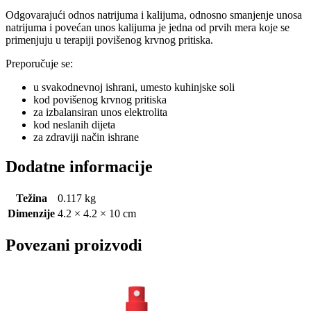
Odgovarajući odnos natrijuma i kalijuma, odnosno smanjenje unosa
natrijuma i povećan unos kalijuma je jedna od prvih mera koje se
primenjuju u terapiji povišenog krvnog pritiska.
Preporučuje se:
u svakodnevnoj ishrani, umesto kuhinjske soli
kod povišenog krvnog pritiska
za izbalansiran unos elektrolita
kod neslanih dijeta
za zdraviji način ishrane
Dodatne informacije
Težina
0.117 kg
Dimenzije
4.2 × 4.2 × 10 cm
Povezani proizvodi