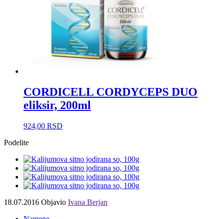
CORDICELL CORDYCEPS DUO
eliksir, 200ml
924,00
RSD
Podelite
18.07.2016
Objavio
Ivana Berjan
Namene