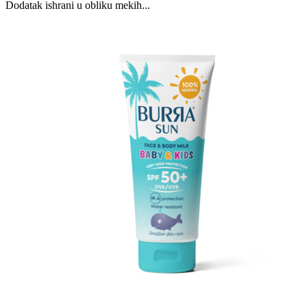
Dodatak ishrani u obliku mekih...