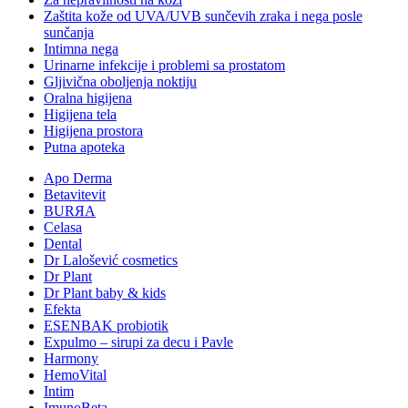
Zaštita kože od UVA/UVB sunčevih zraka i nega posle
sunčanja
Intimna nega
Urinarne infekcije i problemi sa prostatom
Gljivična oboljenja noktiju
Oralna higijena
Higijena tela
Higijena prostora
Putna apoteka
Apo Derma
Betavitevit
BURЯA
Celasa
Dental
Dr Lalošević cosmetics
Dr Plant
Dr Plant baby & kids
Efekta
ESENBAK probiotik
Expulmo – sirupi za decu i Pavle
Harmony
HemoVital
Intim
ImunoBeta