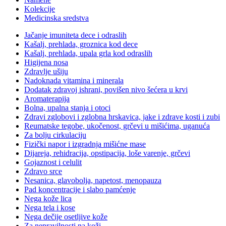
Kolekcije
Medicinska sredstva
Jačanje imuniteta dece i odraslih
Kašalj, prehlada, groznica kod dece
Kašalj, prehlada, upala grla kod odraslih
Higijena nosa
Zdravlje ušiju
Nadoknada vitamina i minerala
Dodatak zdravoj ishrani, povišen nivo šećera u krvi
Aromaterapija
Bolna, upalna stanja i otoci
Zdravi zglobovi i zglobna hrskavica, jake i zdrave kosti i zubi
Reumatske tegobe, ukočenost, grčevi u mišićima, uganuća
Za bolju cirkulaciju
Fizički napor i izgradnja mišićne mase
Dijareja, rehidracija, opstipacija, loše varenje, grčevi
Gojaznost i celulit
Zdravo srce
Nesanica, glavobolja, napetost, menopauza
Pad koncentracije i slabo pamćenje
Nega kože lica
Nega tela i kose
Nega dečije osetljive kože
Za nepravilnosti na koži