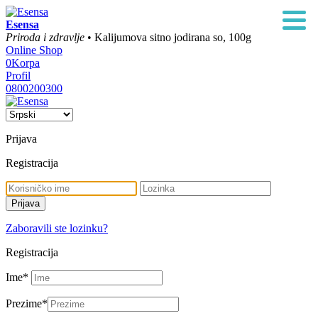
Esensa
Priroda i zdravlje
• Kalijumova sitno jodirana so, 100g
Online Shop
0
Korpa
Profil
0800200300
Prijava
Registracija
Zaboravili ste lozinku?
Registracija
Ime
*
Prezime
*