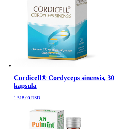
Cordicell® Cordyceps sinensis, 30
kapsula
1.518,00
RSD