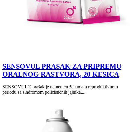
SENSOVUL PRASAK ZA PRIPREMU
ORALNOG RASTVORA, 20 KESICA
SENSOVUL® prašak je namenjen ženama u reproduktivnom
periodu sa sindromom policističnih jajnika,...