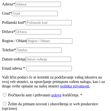
Adresa
*
Grad
*
Poštanski kod
*
Država
*
Region / Oblast
Telefon
*
Datum rođenja
Email adresa
*
Vaši lični podaci će se koristiti za podržavanje vašeg iskustva na
ovoj veb stranici, za upravljanje pristupom vašem nalogu, kao i za
druge svrhe opisane na našoj stranici
politika privatnosti
.
Pročitao/la sam i prihvatam
uslove
korišćenja.
*
Želim da primam novosti i obaveštenja iz web prodavnice
(opciono)