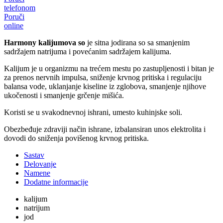
telefonom
Poruči
online
Harmony kalijumova so
je sitna jodirana so sa smanjenim
sadržajem natrijuma i povećanim sadržajem kalijuma.
Kalijum je u organizmu na trećem mestu po zastupljenosti i bitan je
za prenos nervnih impulsa, sniženje krvnog pritiska i regulaciju
balansa vode, uklanjanje kiseline iz zglobova, smanjenje njihove
ukočenosti i smanjenje grčenje mišića.
Koristi se u svakodnevnoj ishrani, umesto kuhinjske soli.
Obezbeđuje zdraviji način ishrane, izbalansiran unos elektrolita i
dovodi do sniženja povišenog krvnog pritiska.
Sastav
Delovanje
Namene
Dodatne informacije
kalijum
natrijum
jod