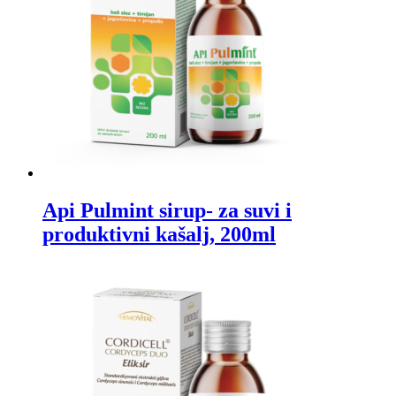
Api Pulmint sirup- za suvi i
produktivni kašalj, 200ml