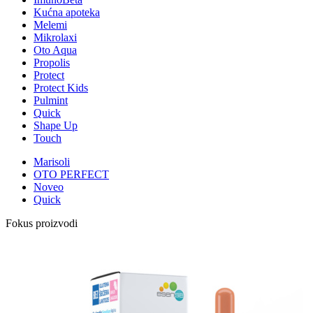
Kućna apoteka
Melemi
Mikrolaxi
Oto Aqua
Propolis
Protect
Protect Kids
Pulmint
Quick
Shape Up
Touch
Marisoli
OTO PERFECT
Noveo
Quick
Fokus proizvodi