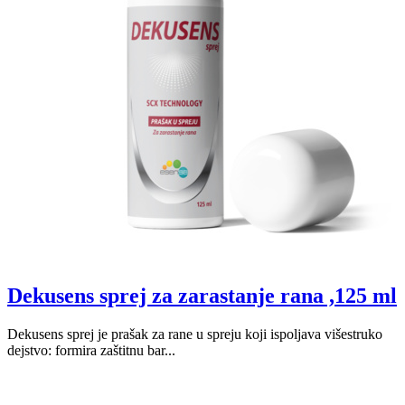
Dekusens sprej za zarastanje rana ,125 ml
Dekusens sprej je prašak za rane u spreju koji ispoljava višestruko
dejstvo: formira zaštitnu bar...