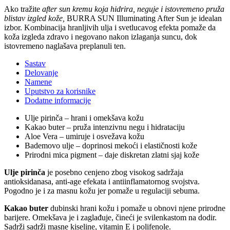
Ako tražite
after sun kremu koja hidrira, neguje i istovremeno pruža
blistav izgled kože,
BURRA SUN Illuminating After Sun je idealan
izbor. Kombinacija hranljivih ulja i svetlucavog efekta pomaže da
koža izgleda zdravo i negovano nakon izlaganja suncu, dok
istovremeno naglašava preplanuli ten.
Sastav
Delovanje
Namene
Uputstvo za korisnike
Dodatne informacije
Ulje pirinča – hrani i omekšava kožu
Kakao buter – pruža intenzivnu negu i hidrataciju
Aloe Vera – umiruje i osvežava kožu
Bademovo ulje – doprinosi mekoći i elastičnosti kože
Prirodni mica pigment – daje diskretan zlatni sjaj kože
Ulje pirinča
je posebno cenjeno zbog visokog sadržaja
antioksidanasa, anti-age efekata i antiinflamatornog svojstva.
Pogodno je i za masnu kožu jer pomaže u regulaciji sebuma.
Kakao buter
dubinski hrani kožu i pomaže u obnovi njene prirodne
barijere. Omekšava je i zaglađuje, čineći je svilenkastom na dodir.
Sadrži sadrži masne kiseline, vitamin E i polifenole.