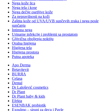
Nega kože lica
Nega tela i kose
Nega dečije osetljive kože
Za nepravilnosti na koži
Zaštita kože od UVA/UVB sunčevih zraka i nega posle
sunčanja
Intimna nega
Urinarne infekcije i problemi sa prostatom
Gljivična oboljenja noktiju
Oralna higijena
Higijena tela
Higijena prostora
Putna apoteka
Apo Derma
Betavitevit
BURЯA
Celasa
Dental
Dr Lalošević cosmetics
Dr Plant
Dr Plant baby & kids
Efekta
ESENBAK probiotik
Expulmo – sirupi za decu i Pavle