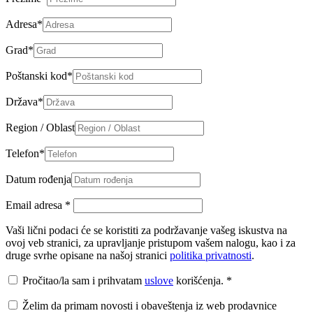
Adresa
*
Grad
*
Poštanski kod
*
Država
*
Region / Oblast
Telefon
*
Datum rođenja
Email adresa
*
Vaši lični podaci će se koristiti za podržavanje vašeg iskustva na
ovoj veb stranici, za upravljanje pristupom vašem nalogu, kao i za
druge svrhe opisane na našoj stranici
politika privatnosti
.
Pročitao/la sam i prihvatam
uslove
korišćenja.
*
Želim da primam novosti i obaveštenja iz web prodavnice