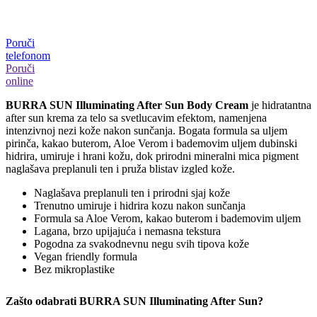
Poruči
telefonom
Poruči
online
BURRA SUN Illuminating After Sun Body Cream
je hidratantna
after sun krema za telo sa svetlucavim efektom, namenjena
intenzivnoj nezi kože nakon sunčanja. Bogata formula sa uljem
pirinča, kakao buterom, Aloe Verom i bademovim uljem dubinski
hidrira, umiruje i hrani kožu, dok prirodni mineralni mica pigment
naglašava preplanuli ten i pruža blistav izgled kože.
Naglašava preplanuli ten i prirodni sjaj kože
Trenutno umiruje i hidrira kozu nakon sunčanja
Formula sa Aloe Verom, kakao buterom i bademovim uljem
Lagana, brzo upijajuća i nemasna tekstura
Pogodna za svakodnevnu negu svih tipova kože
Vegan friendly formula
Bez mikroplastike
Zašto odabrati BURRA SUN Illuminating After Sun?