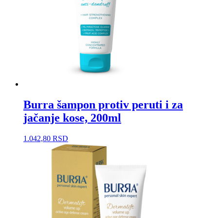
Burra šampon protiv peruti i za
jačanje kose, 200ml
1.042,80
RSD