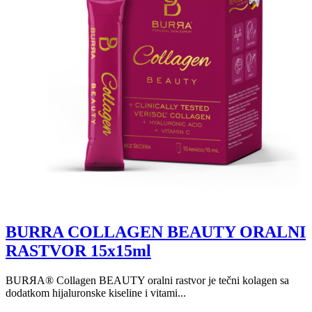
BURRA COLLAGEN BEAUTY ORALNI
RASTVOR 15x15ml
BURЯA® Collagen BEAUTY oralni rastvor je tečni kolagen sa
dodatkom hijaluronske kiseline i vitami...