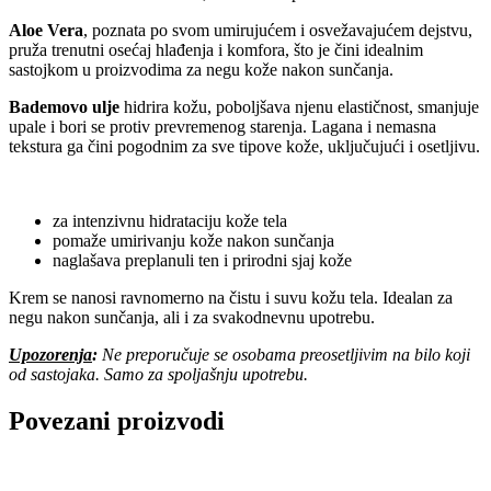
Aloe Vera
, poznata po svom umirujućem i osvežavajućem dejstvu,
pruža trenutni osećaj hlađenja i komfora, što je čini idealnim
sastojkom u proizvodima za negu kože nakon sunčanja.
Bademovo ulje
hidrira kožu, poboljšava njenu elastičnost, smanjuje
upale i bori se protiv prevremenog starenja. Lagana i nemasna
tekstura ga čini pogodnim za sve tipove kože, uključujući i osetljivu.
za intenzivnu hidrataciju kože tela
pomaže umirivanju kože nakon sunčanja
naglašava preplanuli ten i prirodni sjaj kože
Krem se nanosi ravnomerno na čistu i suvu kožu tela. Idealan za
negu nakon sunčanja, ali i za svakodnevnu upotrebu.
Upozorenja
:
Ne preporučuje se osobama preosetljivim na bilo koji
od sastojaka. Samo za spoljašnju upotrebu.
Povezani proizvodi