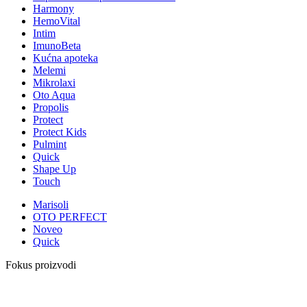
Harmony
HemoVital
Intim
ImunoBeta
Kućna apoteka
Melemi
Mikrolaxi
Oto Aqua
Propolis
Protect
Protect Kids
Pulmint
Quick
Shape Up
Touch
Marisoli
OTO PERFECT
Noveo
Quick
Fokus proizvodi