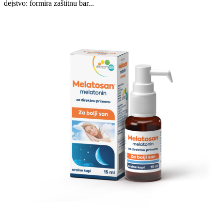
dejstvo: formira zaštitnu bar...