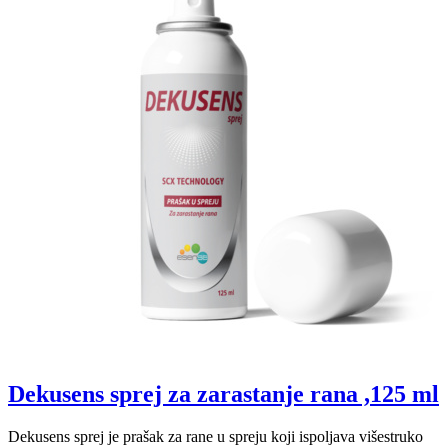
Dekusens sprej za zarastanje rana ,125 ml
Dekusens sprej je prašak za rane u spreju koji ispoljava višestruko