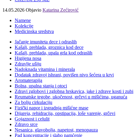
14.05.2026
Objavio
Katarina Zećirović
Namene
Kolekcije
Medicinska sredstva
Jačanje imuniteta dece i odraslih
Kašalj, prehlada, groznica kod dece
Kašalj, prehlada, upala grla kod odraslih
Higijena nosa
Zdravlje ušiju
Nadoknada vitamina i minerala
Dodatak zdravoj ishrani, povišen nivo šećera u krvi
Aromaterapija
Bolna, upalna stanja i otoci
Zdravi zglobovi i zglobna hrskavica, jake i zdrave kosti i zubi
Reumatske tegobe, ukočenost, grčevi u mišićima, uganuća
Za bolju cirkulaciju
Fizički napor i izgradnja mišićne mase
Dijareja, rehidracija, opstipacija, loše varenje, grčevi
Gojaznost i celulit
Zdravo srce
Nesanica, glavobolja, napetost, menopauza
Pad koncentracije i slabo pamćenje