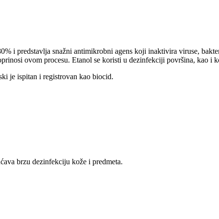
80% i predstavlja snažni antimikrobni agens koji inaktivira viruse, bakte
prinosi ovom procesu. Etanol se koristi u dezinfekciji površina, kao i 
i je ispitan i registrovan kao biocid.
ava brzu dezinfekciju kože i predmeta.