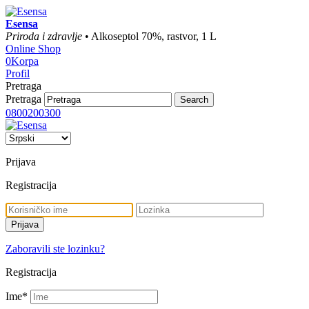
Esensa
Priroda i zdravlje
• Alkoseptol 70%, rastvor, 1 L
Online Shop
0
Korpa
Profil
Pretraga
Pretraga
0800200300
Prijava
Registracija
Zaboravili ste lozinku?
Registracija
Ime
*