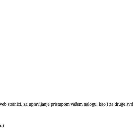
j veb stranici, za upravljanje pristupom vašem nalogu, kao i za druge sv
o)