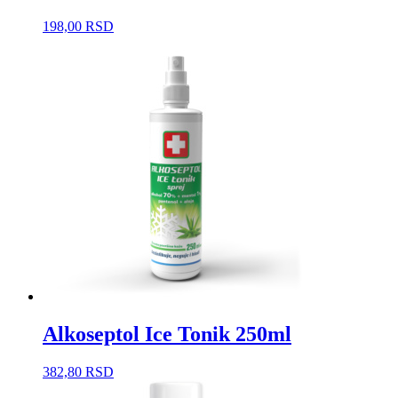
198,00
RSD
Alkoseptol Ice Tonik 250ml
382,80
RSD