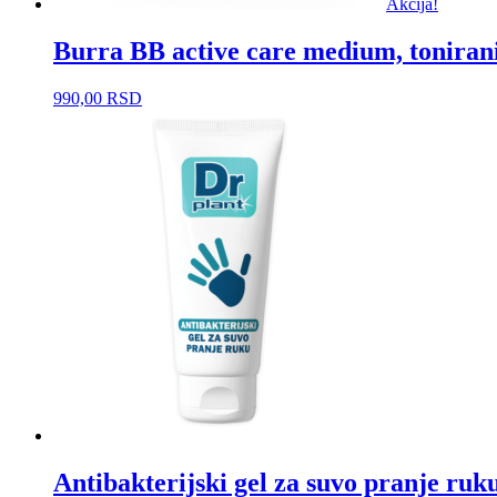
Akcija!
Burra BB active care medium, toniran
990,00
RSD
Antibakterijski gel za suvo pranje ruk