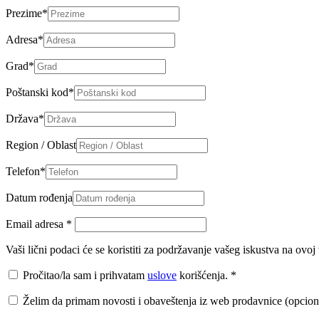
Prezime
*
Adresa
*
Grad
*
Poštanski kod
*
Država
*
Region / Oblast
Telefon
*
Datum rođenja
Email adresa
*
Vaši lični podaci će se koristiti za podržavanje vašeg iskustva na ovo
Pročitao/la sam i prihvatam
uslove
korišćenja.
*
Želim da primam novosti i obaveštenja iz web prodavnice (opcion