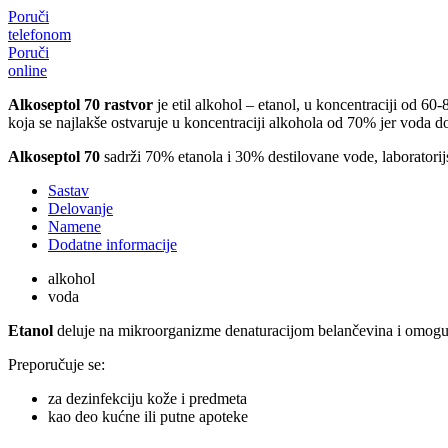
Poruči
telefonom
Poruči
online
Alkoseptol 70 rastvor
је еtil alkohol – etanol, u koncentraciji od 60-
koja se najlakše ostvaruje u koncentraciji alkohola od 70% jer voda do
Alkoseptol 70
sadrži 70% etanola i 30% destilovane vode, laboratorijsk
Sastav
Delovanje
Namene
Dodatne informacije
alkohol
voda
Etanol
deluje na mikroorganizme denaturacijom belančevina i omoguć
Preporučuje se:
za dezinfekciju kože i predmeta
kao deo kućne ili putne apoteke