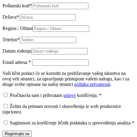
Poštanski kod
*
Država
*
Region / Oblast
Telefon
*
Datum rođenja
Email adresa
*
Vaši lični podaci će se koristiti za podržavanje vašeg iskustva na
ovoj veb stranici, za upravljanje pristupom vašem nalogu, kao i za
druge svrhe opisane na našoj stranici
politika privatnosti
.
Pročitao/la sam i prihvatam
uslove
korišćenja.
*
Želim da primam novosti i obaveštenja iz web prodavnice
(opciono)
Saglasnost za korišćenje ličnih podataka u sprovođenju analiza
*
Registrujte se