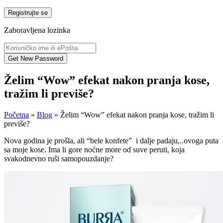
Registrujte se
Zaboravljena lozinka
Želim “Wow” efekat nakon pranja kose,
tražim li previše?
Početna
»
Blog
»
Želim “Wow” efekat nakon pranja kose, tražim li
previše?
Nova godina je prošla, ali “bele konfete” i dalje padaju,..ovoga puta
sa moje kose. Ima li gore noćne more od suve peruti, koja
svakodnevno ruši samopouzdanje?