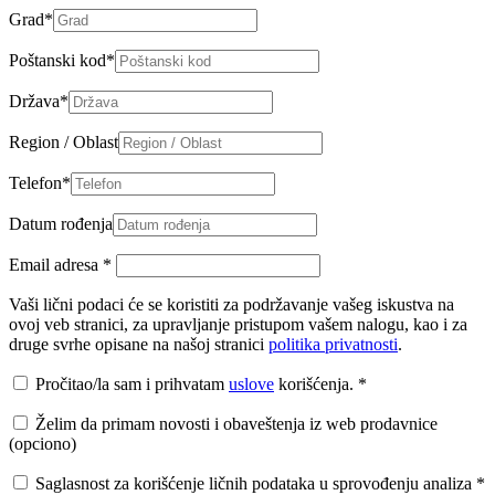
Grad
*
Poštanski kod
*
Država
*
Region / Oblast
Telefon
*
Datum rođenja
Email adresa
*
Vaši lični podaci će se koristiti za podržavanje vašeg iskustva na
ovoj veb stranici, za upravljanje pristupom vašem nalogu, kao i za
druge svrhe opisane na našoj stranici
politika privatnosti
.
Pročitao/la sam i prihvatam
uslove
korišćenja.
*
Želim da primam novosti i obaveštenja iz web prodavnice
(opciono)
Saglasnost za korišćenje ličnih podataka u sprovođenju analiza
*