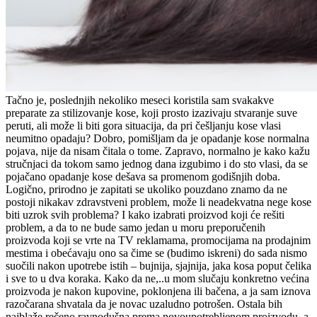
Tačno je, poslednjih nekoliko meseci koristila sam svakakve
preparate za stilizovanje kose, koji prosto izazivaju stvaranje suve
peruti, ali može li biti gora situacija, da pri češljanju kose vlasi
neumitno opadaju? Dobro, pomišljam da je opadanje kose normalna
pojava, nije da nisam čitala o tome. Zapravo, normalno je kako kažu
stručnjaci da tokom samo jednog dana izgubimo i do sto vlasi, da se
pojačano opadanje kose dešava sa promenom godišnjih doba.
Logično, prirodno je zapitati se ukoliko pouzdano znamo da ne
postoji nikakav zdravstveni problem, može li neadekvatna nege kose
biti uzrok svih problema? I kako izabrati proizvod koji će rešiti
problem, a da to ne bude samo jedan u moru preporučenih
proizvoda koji se vrte na TV reklamama, promocijama na prodajnim
mestima i obećavaju ono sa čime se (budimo iskreni) do sada nismo
suočili nakon upotrebe istih – bujnija, sjajnija, jaka kosa poput čelika
i sve to u dva koraka. Kako da ne,..u mom slučaju konkretno većina
proizvoda je nakon kupovine, poklonjena ili bačena, a ja sam iznova
razočarana shvatala da je novac uzaludno potrošen. Ostala bih
najblaže rečeno ravnodušna prema novoupotrebljenom proizvodu, a