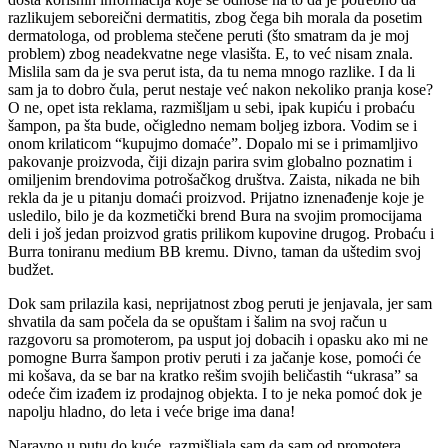
razlikujem seboreični dermatitis, zbog čega bih morala da posetim
dermatologa, od problema stečene peruti (što smatram da je moj
problem) zbog neadekvatne nege vlasišta. E, to već nisam znala.
Mislila sam da je sva perut ista, da tu nema mnogo razlike. I da li
sam ja to dobro čula, perut nestaje već nakon nekoliko pranja kose?
O ne, opet ista reklama, razmišljam u sebi, ipak kupiću i probaću
šampon, pa šta bude, očigledno nemam boljeg izbora. Vodim se i
onom krilaticom “kupujmo domaće”. Dopalo mi se i primamljivo
pakovanje proizvoda, čiji dizajn parira svim globalno poznatim i
omiljenim brendovima potrošačkog društva. Zaista, nikada ne bih
rekla da je u pitanju domaći proizvod. Prijatno iznenađenje koje je
usledilo, bilo je da kozmetički brend Bura na svojim promocijama
deli i još jedan proizvod gratis prilikom kupovine drugog. Probaću i
Burra toniranu medium BB kremu. Divno, taman da uštedim svoj
budžet.
Dok sam prilazila kasi, neprijatnost zbog peruti je jenjavala, jer sam
shvatila da sam počela da se opuštam i šalim na svoj račun u
razgovoru sa promoterom, pa usput joj dobacih i opasku ako mi ne
pomogne Burra šampon protiv peruti i za jačanje kose, pomoći će
mi košava, da se bar na kratko rešim svojih beličastih “ukrasa” sa
odeće čim izađem iz prodajnog objekta. I to je neka pomoć dok je
napolju hladno, do leta i veće brige ima dana!
Naravno u putu do kuće, razmišljala sam da sam od promotera