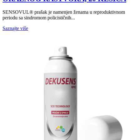
SENSOVUL® prašak je namenjen ženama u reproduktivnom
periodu sa sindromom policističnih...
Saznajte više