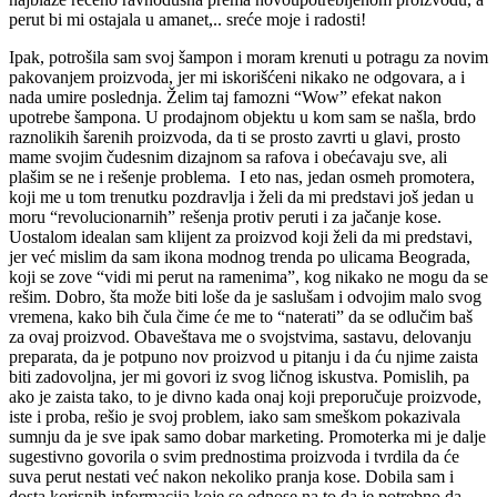
perut bi mi ostajala u amanet,.. sreće moje i radosti!
Ipak, potrošila sam svoj šampon i moram krenuti u potragu za novim
pakovanjem proizvoda, jer mi iskorišćeni nikako ne odgovara, a i
nada umire poslednja. Želim taj famozni “Wow” efekat nakon
upotrebe šampona. U prodajnom objektu u kom sam se našla, brdo
raznolikih šarenih proizvoda, da ti se prosto zavrti u glavi, prosto
mame svojim čudesnim dizajnom sa rafova i obećavaju sve, ali
plašim se ne i rešenje problema. I eto nas, jedan osmeh promotera,
koji me u tom trenutku pozdravlja i želi da mi predstavi još jedan u
moru “revolucionarnih” rešenja protiv peruti i za jačanje kose.
Uostalom idealan sam klijent za proizvod koji želi da mi predstavi,
jer već mislim da sam ikona modnog trenda po ulicama Beograda,
koji se zove “vidi mi perut na ramenima”, kog nikako ne mogu da se
rešim. Dobro, šta može biti loše da je saslušam i odvojim malo svog
vremena, kako bih čula čime će me to “naterati” da se odlučim baš
za ovaj proizvod. Obaveštava me o svojstvima, sastavu, delovanju
preparata, da je potpuno nov proizvod u pitanju i da ću njime zaista
biti zadovoljna, jer mi govori iz svog ličnog iskustva. Pomislih, pa
ako je zaista tako, to je divno kada onaj koji preporučuje proizvode,
iste i proba, rešio je svoj problem, iako sam smeškom pokazivala
sumnju da je sve ipak samo dobar marketing. Promoterka mi je dalje
sugestivno govorila o svim prednostima proizvoda i tvrdila da će
suva perut nestati već nakon nekoliko pranja kose. Dobila sam i
dosta korisnih informacija koje se odnose na to da je potrebno da