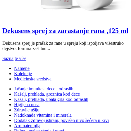
Dekusens sprej za zarastanje rana ,125 ml
Dekusens sprej je prašak za rane u spreju koji ispoljava višestruko
dejstvo: formira zaštitnu...
Saznajte više
Namene
Kolekcije
Medicinska sredstva
Jačanje imuniteta dece i odraslih
Kašalj, prehlada, groznica kod dece
Kašalj, prehlada, upala grla kod odraslih
Higijena nosa
Zdravlje ušiju
Nadoknada vitamina i minerala
Dodatak zdravoj ishrani, povišen nivo šećera u krvi
Aromaterapija
Bolna, upalna stanja i otoci