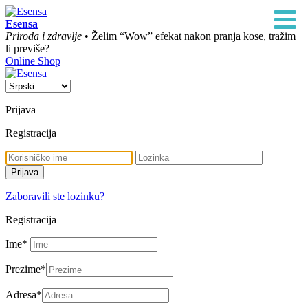
Esensa
Priroda i zdravlje
• Želim “Wow” efekat nakon pranja kose, tražim
li previše?
Online Shop
Prijava
Registracija
Zaboravili ste lozinku?
Registracija
Ime
*
Prezime
*
Adresa
*