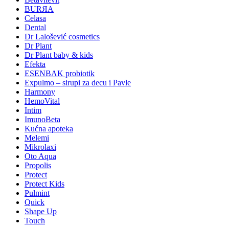
BURЯA
Celasa
Dental
Dr Lalošević cosmetics
Dr Plant
Dr Plant baby & kids
Efekta
ESENBAK probiotik
Expulmo – sirupi za decu i Pavle
Harmony
HemoVital
Intim
ImunoBeta
Kućna apoteka
Melemi
Mikrolaxi
Oto Aqua
Propolis
Protect
Protect Kids
Pulmint
Quick
Shape Up
Touch