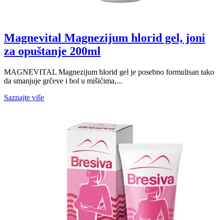
Magnevital Magnezijum hlorid gel, joni
za opuštanje 200ml
MAGNEVITAL Magnezijum hlorid gel je posebno formulisan tako
da smanjuje grčeve i bol u mišićima,...
Saznajte više