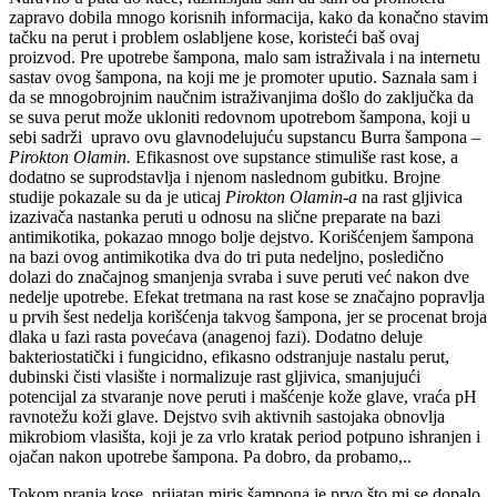
zapravo dobila mnogo korisnih informacija, kako da konačno stavim
tačku na perut i problem oslabljene kose, koristeći baš ovaj
proizvod. Pre upotrebe šampona, malo sam istraživala i na internetu
sastav ovog šampona, na koji me je promoter uputio. Saznala sam i
da se mnogobrojnim naučnim istraživanjima došlo do zaključka da
se suva perut može ukloniti redovnom upotrebom šampona, koji u
sebi sadrži upravo ovu glavnodelujuću supstancu Burra šampona –
Pirokton Olamin.
Efikasnost ove supstance stimuliše rast kose, a
dodatno se suprodstavlja i njenom naslednom gubitku. Brojne
studije pokazale su da je uticaj
Pirokton Olamin-a
na rast gljivica
izazivača nastanka peruti u odnosu na slične preparate na bazi
antimikotika, pokazao mnogo bolje dejstvo. Korišćenjem šampona
na bazi ovog antimikotika dva do tri puta nedeljno, posledično
dolazi do značajnog smanjenja svraba i suve peruti već nakon dve
nedelje upotrebe. Efekat tretmana na rast kose se značajno popravlja
u prvih šest nedelja korišćenja takvog šampona, jer se procenat broja
dlaka u fazi rasta povećava (anagenoj fazi). Dodatno deluje
bakteriostatički i fungicidno, efikasno odstranjuje nastalu perut,
dubinski čisti vlasište i normalizuje rast gljivica, smanjujući
potencijal za stvaranje nove peruti i mašćenje kože glave, vraća pH
ravnotežu koži glave. Dejstvo svih aktivnih sastojaka obnovlja
mikrobiom vlasišta, koji je za vrlo kratak period potpuno ishranjen i
ojačan nakon upotrebe šampona. Pa dobro, da probamo,..
Tokom pranja kose, prijatan miris šampona je prvo što mi se dopalo,