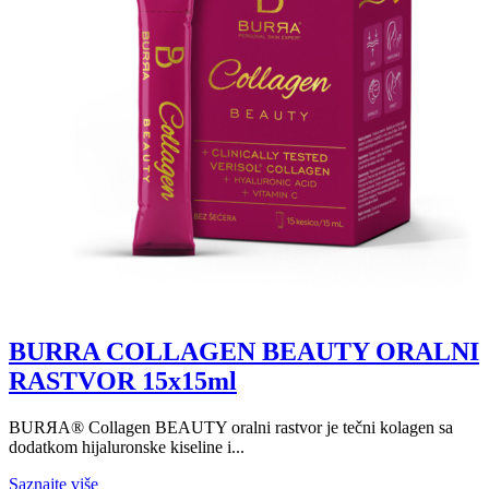
BURRA COLLAGEN BEAUTY ORALNI
RASTVOR 15x15ml
BURЯA® Collagen BEAUTY oralni rastvor je tečni kolagen sa
dodatkom hijaluronske kiseline i...
Saznajte više