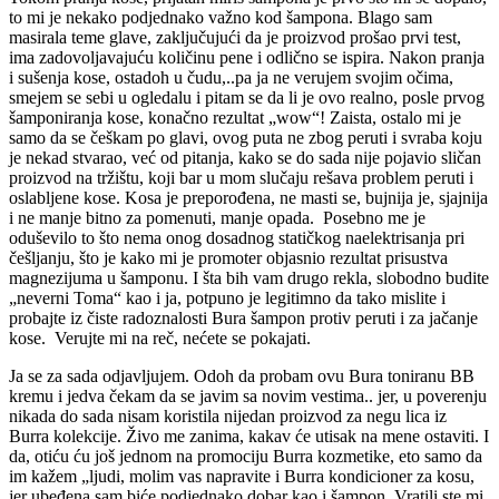
to mi je nekako podjednako važno kod šampona. Blago sam
masirala teme glave, zaključujući da je proizvod prošao prvi test,
ima zadovoljavajuću količinu pene i odlično se ispira. Nakon pranja
i sušenja kose, ostadoh u čudu,..pa ja ne verujem svojim očima,
smejem se sebi u ogledalu i pitam se da li je ovo realno, posle prvog
šamponiranja kose, konačno rezultat „wow“! Zaista, ostalo mi je
samo da se češkam po glavi, ovog puta ne zbog peruti i svraba koju
je nekad stvarao, već od pitanja, kako se do sada nije pojavio sličan
proizvod na tržištu, koji bar u mom slučaju rešava problem peruti i
oslabljene kose. Kosa je preporođena, ne masti se, bujnija je, sjajnija
i ne manje bitno za pomenuti, manje opada. Posebno me je
oduševilo to što nema onog dosadnog statičkog naelektrisanja pri
češljanju, što je kako mi je promoter objasnio rezultat prisustva
magnezijuma u šamponu. I šta bih vam drugo rekla, slobodno budite
„neverni Toma“ kao i ja, potpuno je legitimno da tako mislite i
probajte iz čiste radoznalosti Bura šampon protiv peruti i za jačanje
kose. Verujte mi na reč, nećete se pokajati.
Ja se za sada odjavljujem. Odoh da probam ovu Bura toniranu BB
kremu i jedva čekam da se javim sa novim vestima.. jer, u poverenju
nikada do sada nisam koristila nijedan proizvod za negu lica iz
Burra kolekcije. Živo me zanima, kakav će utisak na mene ostaviti. I
da, otiću ću još jednom na promociju Burra kozmetike, eto samo da
im kažem „ljudi, molim vas napravite i Burra kondicioner za kosu,
jer ubeđena sam biće podjednako dobar kao i šampon. Vratili ste mi