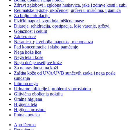
Zdravi zglobovi i zglobna hrskavica, jake i zdrave kosti i zubi
Reumatske tegobe, ukočenost, grčevi u mišićima, uganuća
Za bolju cirkulaciju
Fizički napor i izgradnja mišićne mase
Dijareja, rehidracija, opstipacija, loše varenje, grčevi
Gojaznost i celulit
Zdravo srce
Nesanica, glavobolja, napetost, menopauza
Pad koncentracije i slabo pamćenje
Nega kože lica
Nega tela i kose
Nega dečije osetljive kože
Za nepravilnosti na koži
Zaštita kože od UVA/UVB sunčevih zraka i nega posle
sunčanja
Intimna nega
Urinarne infekcije i problemi sa prostatom
Gljivična oboljenja noktiju
Oralna higijena
Higijena tela
Higijena prostora
Putna apoteka
Apo Derma
Betavitevit