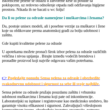
Iskorišćene pelene se odlažu u zatvorene kese ili posude sa
poklopcem, uz redovno odnošenje otpada radi održavanja higijene
prostora. Nikada ih ne bacati u wc šolju!
Da li su pelene za odrasle namenjene i muškarcima i ženama?
Da, postoje unisex modeli, ali i posebne verzije za muškarce i žene
koje su oblikovane prema anatomskoj građi za bolju udobnost i
zaštitu.
Gde kupiti kvalitetne pelene za odrasle
U apotekama možete pronaći širok izbor pelena za odrasle različitih
veličina i nivoa upijanja . Birajte između vodećih brendova i
pronađite proizvod koji najviše odgovara vašim potrebama.
👉
Pogledajte ponudu Sensa pelena za odrasle i obezbedite
svakodnevnu udobnost i sigurnost za sebe ili svoje najbliže.
Sensa pelene za odrasle pružaju pouzdanu zaštitu i vrhunsku
udobnost muškarcima i ženama koji pate od inkontinencije.
Laboratorijski su ispitane i registrovane kao medicinsko sredstvo, što
garantuje visoku efikasnost i sigurnost. Zahvaljujući višeslojnom
kompozitnom jezgru, obezbeđuju izuzetnu apsorpciju, potpunu