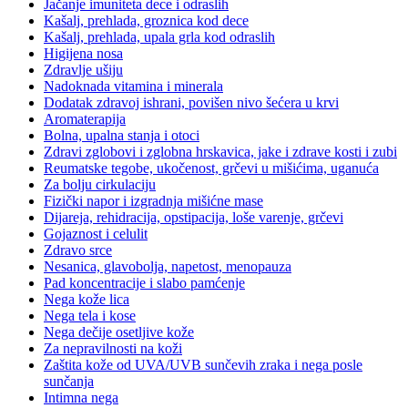
Jačanje imuniteta dece i odraslih
Kašalj, prehlada, groznica kod dece
Kašalj, prehlada, upala grla kod odraslih
Higijena nosa
Zdravlje ušiju
Nadoknada vitamina i minerala
Dodatak zdravoj ishrani, povišen nivo šećera u krvi
Aromaterapija
Bolna, upalna stanja i otoci
Zdravi zglobovi i zglobna hrskavica, jake i zdrave kosti i zubi
Reumatske tegobe, ukočenost, grčevi u mišićima, uganuća
Za bolju cirkulaciju
Fizički napor i izgradnja mišićne mase
Dijareja, rehidracija, opstipacija, loše varenje, grčevi
Gojaznost i celulit
Zdravo srce
Nesanica, glavobolja, napetost, menopauza
Pad koncentracije i slabo pamćenje
Nega kože lica
Nega tela i kose
Nega dečije osetljive kože
Za nepravilnosti na koži
Zaštita kože od UVA/UVB sunčevih zraka i nega posle
sunčanja
Intimna nega