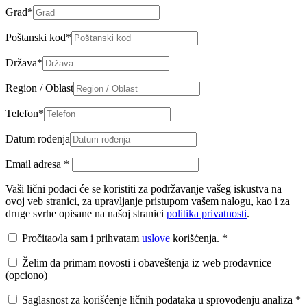
Grad
*
Poštanski kod
*
Država
*
Region / Oblast
Telefon
*
Datum rođenja
Email adresa
*
Vaši lični podaci će se koristiti za podržavanje vašeg iskustva na
ovoj veb stranici, za upravljanje pristupom vašem nalogu, kao i za
druge svrhe opisane na našoj stranici
politika privatnosti
.
Pročitao/la sam i prihvatam
uslove
korišćenja.
*
Želim da primam novosti i obaveštenja iz web prodavnice
(opciono)
Saglasnost za korišćenje ličnih podataka u sprovođenju analiza
*