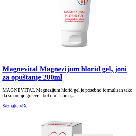
Magnevital Magnezijum hlorid gel, joni
za opuštanje 200ml
MAGNEVITAL Magnezijum hlorid gel je posebno formulisan tako
da smanjuje grčeve i bol u mišićima,...
Saznajte više