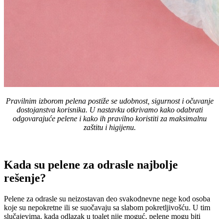
Pravilnim izborom pelena postiže se udobnost, sigurnost i očuvanje
dostojanstva korisnika. U nastavku otkrivamo kako odabrati
odgovarajuće pelene i kako ih pravilno koristiti za maksimalnu
zaštitu i higijenu.
Kada su pelene za odrasle najbolje
rešenje?
Pelene za odrasle su neizostavan deo svakodnevne nege kod osoba
koje su nepokretne ili se suočavaju sa slabom pokretljivošću. U tim
slučajevima, kada odlazak u toalet nije moguć, pelene mogu biti