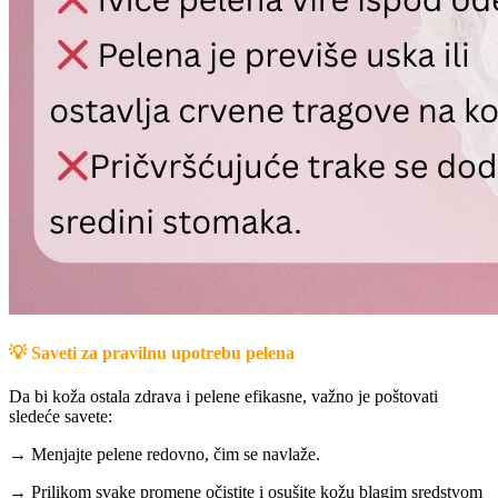
💡
Saveti za pravilnu upotrebu pelena
Da bi koža ostala zdrava i pelene efikasne, važno je poštovati
sledeće savete:
→
Menjajte pelene redovno, čim se navlaže.
→
Prilikom svake promene očistite i osušite kožu blagim sredstvom