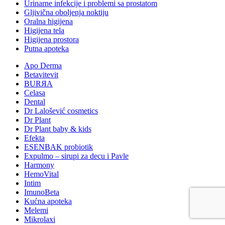
Urinarne infekcije i problemi sa prostatom
Gljivična oboljenja noktiju
Oralna higijena
Higijena tela
Higijena prostora
Putna apoteka
Apo Derma
Betavitevit
BURЯA
Celasa
Dental
Dr Lalošević cosmetics
Dr Plant
Dr Plant baby & kids
Efekta
ESENBAK probiotik
Expulmo – sirupi za decu i Pavle
Harmony
HemoVital
Intim
ImunoBeta
Kućna apoteka
Melemi
Mikrolaxi