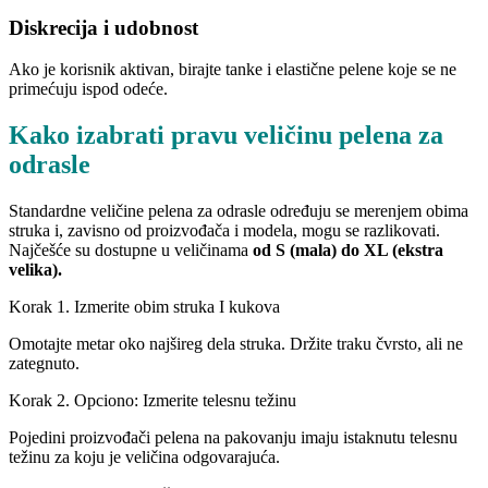
Diskrecija i udobnost
Ako je korisnik aktivan, birajte tanke i elastične pelene koje se ne
primećuju ispod odeće.
Kako izabrati pravu veličinu pelena za
odrasle
Standardne veličine pelena za odrasle određuju se merenjem obima
struka i, zavisno od proizvođača i modela, mogu se razlikovati.
Najčešće su dostupne u veličinama
od S (mala) do XL (ekstra
velika).
Korak 1. Izmerite obim struka I kukova
Omotajte metar oko najšireg dela struka. Držite traku čvrsto, ali ne
zategnuto.
Korak 2. Opciono: Izmerite telesnu težinu
Pojedini proizvođači pelena na pakovanju imaju istaknutu telesnu
težinu za koju je veličina odgovarajuća.