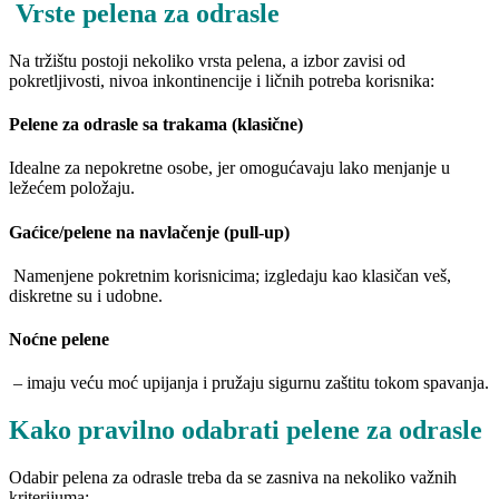
Vrste pelena za odrasle
Na tržištu postoji nekoliko vrsta pelena, a izbor zavisi od
pokretljivosti, nivoa inkontinencije i ličnih potreba korisnika:
Pelene za odrasle sa trakama (klasi
č
ne)
Idealne za nepokretne osobe, jer omogućavaju lako menjanje u
ležećem položaju.
Ga
ć
ice/pelene na navla
č
enje (pull-up)
Namenjene pokretnim korisnicima; izgledaju kao klasičan veš,
diskretne su i udobne.
No
ć
ne pelene
– imaju veću moć upijanja i pružaju sigurnu zaštitu tokom spavanja.
Kako pravilno odabrati pelene za odrasle
Odabir pelena za odrasle treba da se zasniva na nekoliko važnih
kriterijuma: