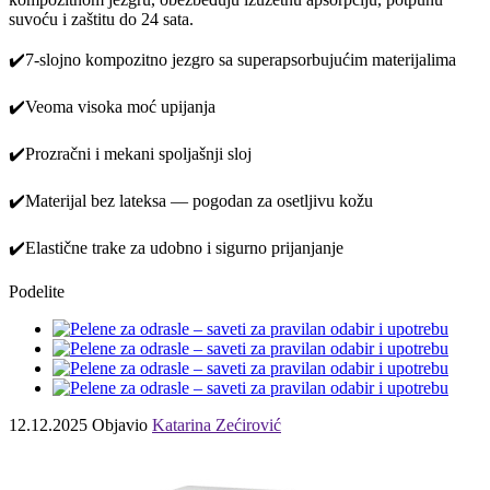
suvoću i zaštitu do 24 sata.
✔️7-slojno kompozitno jezgro sa superapsorbujućim materijalima
✔️Veoma visoka moć upijanja
✔️Prozračni i mekani spoljašnji sloj
✔️Materijal bez lateksa — pogodan za osetljivu kožu
✔️Elastične trake za udobno i sigurno prijanjanje
Podelite
12.12.2025
Objavio
Katarina Zećirović