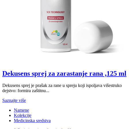
Dekusens sprej za zarastanje rana ,125 ml
Dekusens sprej je prašak za rane u spreju koji ispoljava višestruko
dejstvo: formira zaštitnu...
Saznajte više
Namene
Kolekcije
Medicinska sredstva