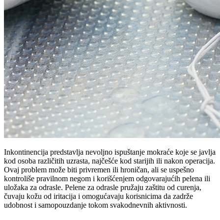
Inkontinencija predstavlja nevoljno ispuštanje mokraće koje se javlja
kod osoba različitih uzrasta, najčešće kod starijih ili nakon operacija.
Ovaj problem može biti privremen ili hroničan, ali se uspešno
kontroliše pravilnom negom i korišćenjem odgovarajućih pelena ili
uložaka za odrasle. Pelene za odrasle pružaju zaštitu od curenja,
čuvaju kožu od iritacija i omogućavaju korisnicima da zadrže
udobnost i samopouzdanje tokom svakodnevnih aktivnosti.