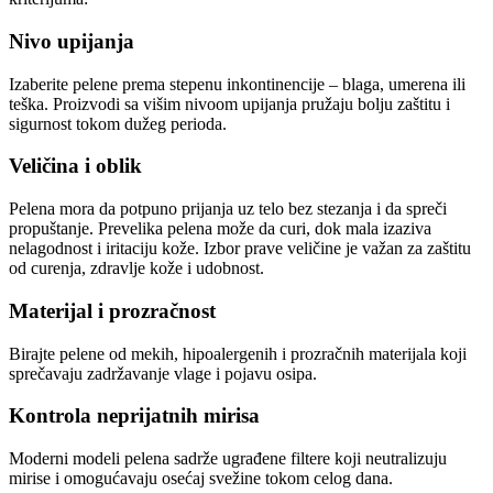
Nivo upijanja
Izaberite pelene prema stepenu inkontinencije – blaga, umerena ili
teška. Proizvodi sa višim nivoom upijanja pružaju bolju zaštitu i
sigurnost tokom dužeg perioda.
Veli
č
ina i oblik
Pelena mora da potpuno prijanja uz telo bez stezanja i da spreči
propuštanje. Prevelika pelena može da curi, dok mala izaziva
nelagodnost i iritaciju kože. Izbor prave veličine je važan za zaštitu
od curenja, zdravlje kože i udobnost.
Materijal i prozra
č
nost
Birajte pelene od mekih, hipoalergenih i prozračnih materijala koji
sprečavaju zadržavanje vlage i pojavu osipa.
Kontrola neprijatnih mirisa
Moderni modeli pelena sadrže ugrađene filtere koji neutralizuju
mirise i omogućavaju osećaj svežine tokom celog dana.