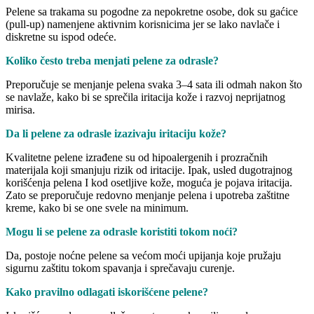
Pelene sa trakama su pogodne za nepokretne osobe, dok su gaćice
(pull-up) namenjene aktivnim korisnicima jer se lako navlače i
diskretne su ispod odeće.
Koliko često treba menjati pelene za odrasle?
Preporučuje se menjanje pelena svaka 3–4 sata ili odmah nakon što
se navlaže, kako bi se sprečila iritacija kože i razvoj neprijatnog
mirisa.
Da li pelene za odrasle izazivaju iritaciju kože?
Kvalitetne pelene izrađene su od hipoalergenih i prozračnih
materijala koji smanjuju rizik od iritacije. Ipak, usled dugotrajnog
korišćenja pelena I kod osetljive kože, moguća je pojava iritacija.
Zato se preporučuje redovno menjanje pelena i upotreba zaštitne
kreme, kako bi se one svele na minimum.
Mogu li se pelene za odrasle koristiti tokom noći?
Da, postoje noćne pelene sa većom moći upijanja koje pružaju
sigurnu zaštitu tokom spavanja i sprečavaju curenje.
Kako pravilno odlagati iskorišćene pelene?