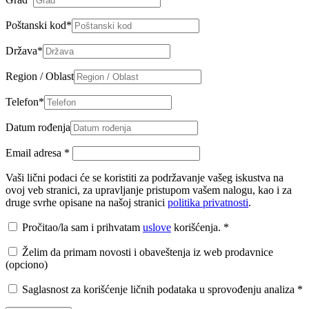
Poštanski kod
*
Država
*
Region / Oblast
Telefon
*
Datum rođenja
Email adresa
*
Vaši lični podaci će se koristiti za podržavanje vašeg iskustva na
ovoj veb stranici, za upravljanje pristupom vašem nalogu, kao i za
druge svrhe opisane na našoj stranici
politika privatnosti
.
Pročitao/la sam i prihvatam
uslove
korišćenja.
*
Želim da primam novosti i obaveštenja iz web prodavnice
(opciono)
Saglasnost za korišćenje ličnih podataka u sprovođenju analiza
*