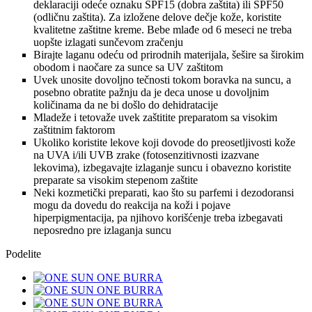
deklaraciji odeće oznaku SPF15 (dobra zaštita) ili SPF50
(odličnu zaštita). Za izložene delove dečje kože, koristite
kvalitetne zaštitne kreme. Bebe mlađe od 6 meseci ne treba
uopšte izlagati sunčevom zračenju
Birajte laganu odeću od prirodnih materijala, šešire sa širokim
obodom i naočare za sunce sa UV zaštitom
Uvek unosite dovoljno tečnosti tokom boravka na suncu, a
posebno obratite pažnju da je deca unose u dovoljnim
količinama da ne bi došlo do dehidratacije
Mladeže i tetovaže uvek zaštitite preparatom sa visokim
zaštitnim faktorom
Ukoliko koristite lekove koji dovode do preosetljivosti kože
na UVA i/ili UVB zrake (fotosenzitivnosti izazvane
lekovima), izbegavajte izlaganje suncu i obavezno koristite
preparate sa visokim stepenom zaštite
Neki kozmetički preparati, kao što su parfemi i dezodoransi
mogu da dovedu do reakcija na koži i pojave
hiperpigmentacija, pa njihovo korišćenje treba izbegavati
neposredno pre izlaganja suncu
Podelite