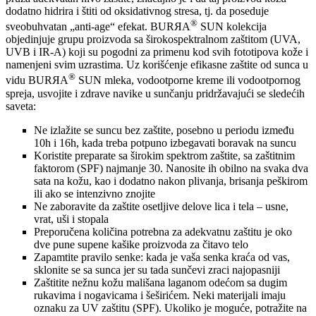
dodatno hidrira i štiti od oksidativnog stresa, tj. da poseduje
®
sveobuhvatan „anti-age“ efekat. BURЯA
SUN kolekcija
objedinjuje grupu proizvoda sa širokospektralnom zaštitom (UVA,
UVB i IR-A) koji su pogodni za primenu kod svih fototipova kože i
namenjeni svim uzrastima. Uz korišćenje efikasne zaštite od sunca u
®
vidu BURЯA
SUN mleka, vodootporne kreme ili vodootpornog
spreja, usvojite i zdrave navike u sunčanju pridržavajući se sledećih
saveta:
Ne izlažite se suncu bez zaštite, posebno u periodu između
10h i 16h, kada treba potpuno izbegavati boravak na suncu
Koristite preparate sa širokim spektrom zaštite, sa zaštitnim
faktorom (SPF) najmanje 30. Nanosite ih obilno na svaka dva
sata na kožu, kao i dodatno nakon plivanja, brisanja peškirom
ili ako se intenzivno znojite
Ne zaboravite da zaštite osetljive delove lica i tela – usne,
vrat, uši i stopala
Preporučena količina potrebna za adekvatnu zaštitu je oko
dve pune supene kašike proizvoda za čitavo telo
Zapamtite pravilo senke: kada je vaša senka kraća od vas,
sklonite se sa sunca jer su tada sunčevi zraci najopasniji
Zaštitite nežnu kožu mališana laganom odećom sa dugim
rukavima i nogavicama i šeširićem. Neki materijali imaju
oznaku za UV zaštitu (SPF). Ukoliko je moguće, potražite na