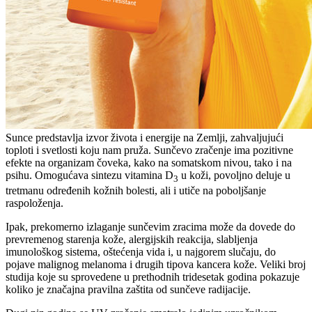
Sunce predstavlja izvor života i energije na Zemlji, zahvaljujući
toploti i svetlosti koju nam pruža. Sunčevo zračenje ima pozitivne
efekte na organizam čoveka, kako na somatskom nivou, tako i na
psihu. Omogućava sintezu vitamina D
u koži, povoljno deluje u
3
tretmanu određenih kožnih bolesti, ali i utiče na poboljšanje
raspoloženja.
Ipak, prekomerno izlaganje sunčevim zracima može da dovede do
prevremenog starenja kože, alergijskih reakcija, slabljenja
imunološkog sistema, oštećenja vida i, u najgorem slučaju, do
pojave malignog melanoma i drugih tipova kancera kože. Veliki broj
studija koje su sprovedene u prethodnih tridesetak godina pokazuje
koliko je značajna pravilna zaštita od sunčeve radijacije.