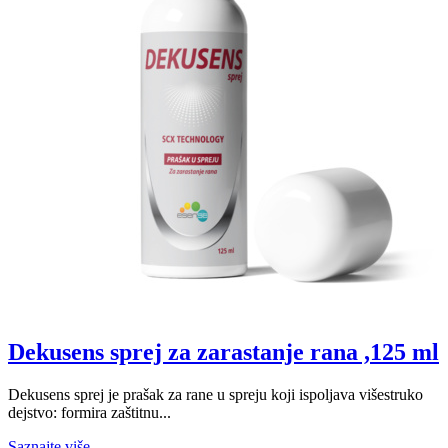
Dekusens sprej za zarastanje rana ,125 ml
Dekusens sprej je prašak za rane u spreju koji ispoljava višestruko
dejstvo: formira zaštitnu...
Saznajte više