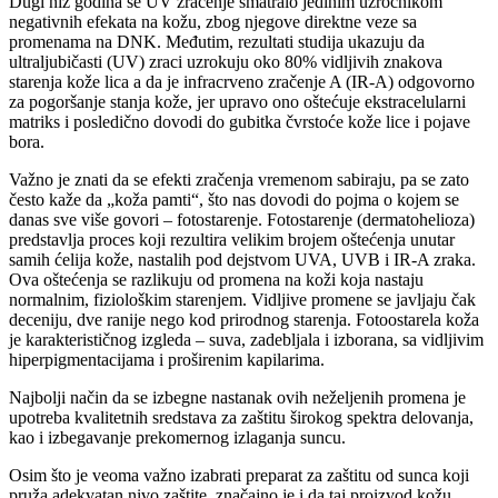
Dugi niz godina se UV zračenje smatralo jedinim uzročnikom
negativnih efekata na kožu, zbog njegove direktne veze sa
promenama na DNK. Međutim, rezultati studija ukazuju da
ultraljubičasti (UV) zraci uzrokuju oko 80% vidljivih znakova
starenja kože lica a da je infracrveno zračenje A (IR-A) odgovorno
za pogoršanje stanja kože, jer upravo ono oštećuje ekstracelularni
matriks i posledično dovodi do gubitka čvrstoće kože lice i pojave
bora.
Važno je znati da se efekti zračenja vremenom sabiraju, pa se zato
često kaže da „koža pamti“, što nas dovodi do pojma o kojem se
danas sve više govori – fotostarenje. Fotostarenje (dermatohelioza)
predstavlja proces koji rezultira velikim brojem oštećenja unutar
samih ćelija kože, nastalih pod dejstvom UVA, UVB i IR-A zraka.
Ova oštećenja se razlikuju od promena na koži koja nastaju
normalnim, fiziološkim starenjem. Vidljive promene se javljaju čak
deceniju, dve ranije nego kod prirodnog starenja. Fotoostarela koža
je karakterističnog izgleda – suva, zadebljala i izborana, sa vidljivim
hiperpigmentacijama i proširenim kapilarima.
Najbolji način da se izbegne nastanak ovih neželjenih promena je
upotreba kvalitetnih sredstava za zaštitu širokog spektra delovanja,
kao i izbegavanje prekomernog izlaganja suncu.
Osim što je veoma važno izabrati preparat za zaštitu od sunca koji
pruža adekvatan nivo zaštite, značajno je i da taj proizvod kožu