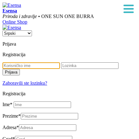
Esensa
Priroda i zdravlje
• ONE SUN ONE BURRA
Online Shop
Prijava
Registracija
Zaboravili ste lozinku?
Registracija
Ime
*
Prezime
*
Adresa
*
Grad
*