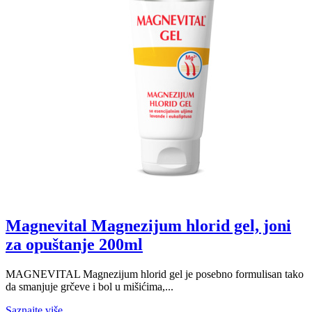
Magnevital Magnezijum hlorid gel, joni
za opuštanje 200ml
MAGNEVITAL Magnezijum hlorid gel je posebno formulisan tako
da smanjuje grčeve i bol u mišićima,...
Saznajte više