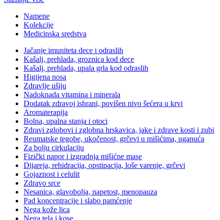
Namene
Kolekcije
Medicinska sredstva
Jačanje imuniteta dece i odraslih
Kašalj, prehlada, groznica kod dece
Kašalj, prehlada, upala grla kod odraslih
Higijena nosa
Zdravlje ušiju
Nadoknada vitamina i minerala
Dodatak zdravoj ishrani, povišen nivo šećera u krvi
Aromaterapija
Bolna, upalna stanja i otoci
Zdravi zglobovi i zglobna hrskavica, jake i zdrave kosti i zubi
Reumatske tegobe, ukočenost, grčevi u mišićima, uganuća
Za bolju cirkulaciju
Fizički napor i izgradnja mišićne mase
Dijareja, rehidracija, opstipacija, loše varenje, grčevi
Gojaznost i celulit
Zdravo srce
Nesanica, glavobolja, napetost, menopauza
Pad koncentracije i slabo pamćenje
Nega kože lica
Nega tela i kose