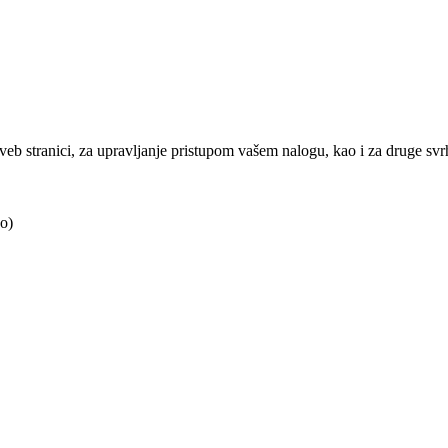
j veb stranici, za upravljanje pristupom vašem nalogu, kao i za druge sv
o)