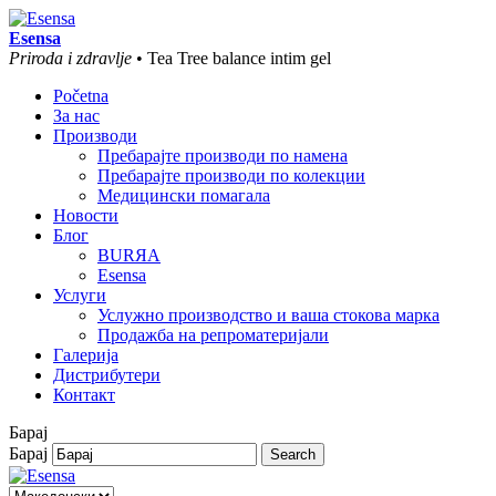
Esensa
Priroda i zdravlje
• Tea Tree balance intim gel
Početna
За нас
Производи
Пребарајте производи по намена
Пребарајте производи по колекции
Медицински помагала
Новости
Блог
BURЯA
Esensa
Услуги
Услужно производство и ваша стокова марка
Продажба на репроматеријали
Галерија
Дистрибутери
Контакт
Барај
Барај