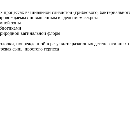
ых процессах вагинальной слизистой (грибкового, бактериально
 сопровождаемых повышенным выделением секрета
мной зоны
ибиотиками
 природной вагинальной флоры
олочки, поврежденной в результате различных дегенеративных 
ревая сыпь, простого герпеса