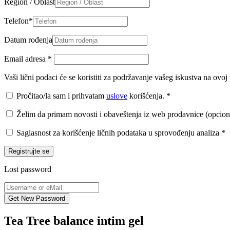
Region / Oblast
Telefon
*
Datum rođenja
Email adresa
*
Vaši lični podaci će se koristiti za podržavanje vašeg iskustva na ovo
Pročitao/la sam i prihvatam
uslove
korišćenja.
*
Želim da primam novosti i obaveštenja iz web prodavnice (opcion
Saglasnost za korišćenje ličnih podataka u sprovođenju analiza
*
Registrujte se
Lost password
Tea Tree balance intim gel