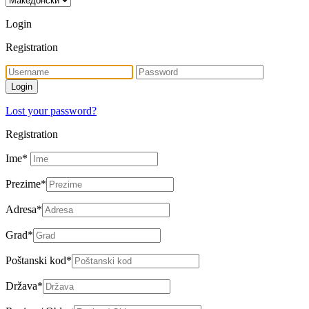
Login
Registration
Lost your password?
Registration
Ime
*
Prezime
*
Adresa
*
Grad
*
Poštanski kod
*
Država
*