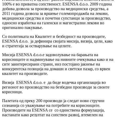
100% е во приватна сопственост. ESENSA d.o.o. 2009 година
добива дозвола за производство на медицински средства, а
2011 година дозвола за вршење големопродажба на лекови,
медицински средства и почетни супстанци за производство,
односно изработка на галенски и магистрални лекови во
оригинално пакување.
Со политиката на Квалитет и безбедност на производите,
ESENSA d.o.o. ја дефинира својата мисија, визија, цели, како
и стратегија за остварување на целите.
Мисија ESENSA d.o.o.е задоволување на барањата на
корисниците и надминување на нивните очекувања како и на
сите заинтересирани страни, низ постојано јакнење на
конкурентска позиција на домашн и светски пазар, со врвен
квалитет на производите.
Визија ESENSA d.o.o. е да биде водечка организација во
регионот во производство на безбедни производи за своите
корисници.
Палетата од преку 200 производи ја следат нови стручни
сознанија со уважување на потребите на корисниците.
Производите на ESENSA се со единствена формулација,
настанати како резултат на сопствен развој, втемелен на