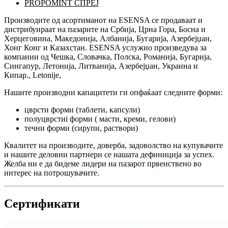
PROPOMINT
СПРЕЈ
Производите од асортиманот на ESENSA се продаваат и
дистрибуираат на пазарите на Србија, Црна Гора, Босна и
Херцеговина, Македонија, Албанија, Бугарија, Азербејџан,
Хонг Конг и Казахстан. ESENSA услужно произведува за
компании од Чешка, Словачка, Полска, Романија, Бугарија,
Сингапур, Летонија, Литванија, Азербејџан, Украина и
Кипар., Letonije,
Нашите производни капацитети ги опфаќаат следните форми:
цврсти форми (таблети, капсули)
полуцврстиi форми ( масти, креми, гелови)
течни форми (сирупи, раствори)
Квалитет на производите, доверба, задоволство на купувачите
и нашите деловни партнери се нашата дефиниција за успех.
Желба ни е да бидеме лидери на пазарот првенствено во
интерес на потрошувачите.
Сертификати