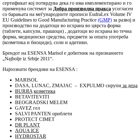
сертификат кој потврдува дека го има имплементирано и го
применува системот за
Добра производна пракса
усогласен
со барањата на меѓународните прописи EudraLex Volume IV
EU Guidelines to Good Manufacturing Practice
(GMP)
за развој и
производство на додатоци во исхрана во цврста форма
(таблети, капсули, прашоци) , додатоци во исхрана во течна
форма, медицински средства, предмети за општа употреба
(козметика и биоциди), соли и адитиви.
Брендот на ESENSA Marisol е добитник на признанието
„Najbolje iz Srbije 2011“.
Најпознати брендови на ESENSA :
MARISOL
DASA, LUNAC, ZMAJAC – EXPULMO сирупи
за деца
BURЯA
козметика
BETAVITEVITI
BEOGRADSKI MELEM
GAVEZ гел
SALVI PANTEN ориблети
PROTECT CIMET
DR PLANT
AQUA ICE
HYDROSTAR