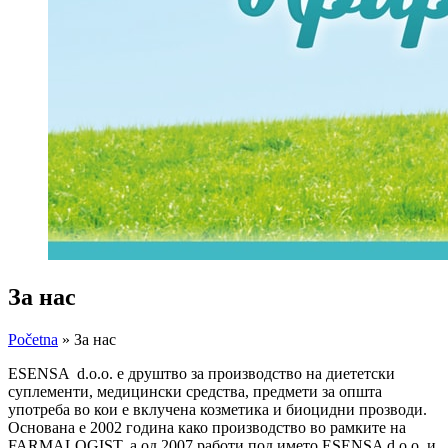
За нас
Početna
»
За нас
ESENSA d.o.o. е друштво за производство на диететски
суплементи, медицински средства, предмети за општа
употреба во кои е вклучена козметика и биоцидни прозводи.
Основана е 2002 година како производство во рамките на
FARMALOGIST, а од 2007 работи под името ESENSA d.o.o. и