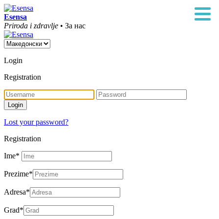
Esensa
Priroda i zdravlje
• За нас
Login
Registration
Lost your password?
Registration
Ime
*
Prezime
*
Adresa
*
Grad
*