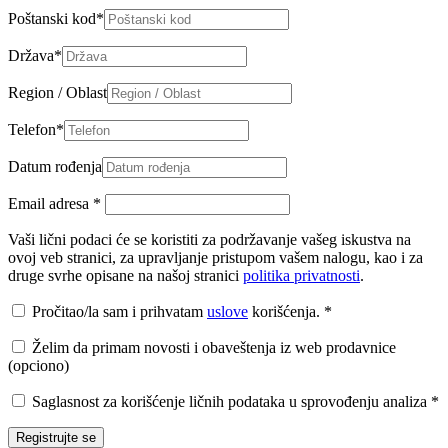
Poštanski kod
*
Država
*
Region / Oblast
Telefon
*
Datum rođenja
Email adresa
*
Vaši lični podaci će se koristiti za podržavanje vašeg iskustva na
ovoj veb stranici, za upravljanje pristupom vašem nalogu, kao i za
druge svrhe opisane na našoj stranici
politika privatnosti
.
Pročitao/la sam i prihvatam
uslove
korišćenja.
*
Želim da primam novosti i obaveštenja iz web prodavnice
(opciono)
Saglasnost za korišćenje ličnih podataka u sprovođenju analiza
*
Registrujte se