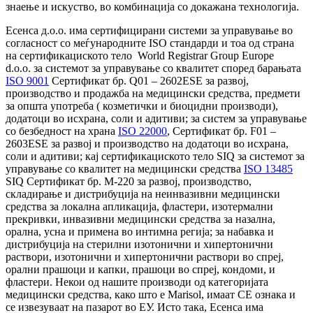
знаење и искуство, во комбинација со докажана технологија.
Есенса д.о.о. има сертифицирани системи за управување во
согласност со меѓународните ISO стандарди и тоа од страна
на сертификациското тело World Registrar Group Europe
d.o.o. за системот за управување со квалитет според барањата
ISO 9001
Сертификат бр. Q01 – 2602ESE за развој,
производство и продажба на медицински средства, предмети
за општа употреба ( козметички и биоцидни производи),
додатоци во исхрана, соли и адитиви; за систем за управување
со безбедност на храна
ISO 22000
, Сертификат бр. F01 –
2603ESE за развој и производство на додатоци во исхрана,
соли и адитиви; кај сертификациското тело SIQ за системот за
управување со квалитет на медицински средства
ISO 13485
SIQ Сертификат бр. М-220 за развој, производство,
складирање и дистрибуција на неинвазивни медицински
средства за локална апликација, фластери, изотермални
прекривки, инвазивни медицински средства за назална,
орална, усна и примена во интимна регија; за набавка и
дистрибуција на стерилни изотонични и хипертонични
раствори, изотонични и хипертонични раствори во спреј,
орални прашоци и капки, прашоци во спреј, кондоми, и
фластери. Некои од нашите производи од категоријата
медицински средства, како што е Marisol, имаат CE ознака и
се извезуваат на пазарот во ЕУ. Исто така, Есенса има