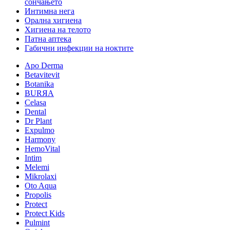
сончањето
Интимна нега
Орална хигиена
Хигиена на телото
Патна аптека
Габични инфекции на ноктите
Apo Derma
Betavitevit
Botanika
BURЯA
Celasa
Dental
Dr Plant
Expulmo
Harmony
HemoVital
Intim
Melemi
Mikrolaxi
Oto Aqua
Propolis
Protect
Protect Kids
Pulmint