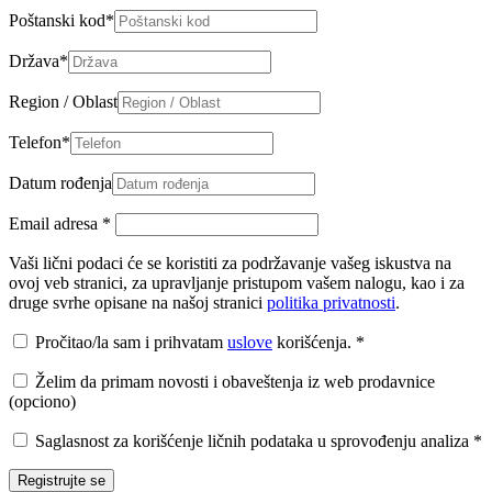
Poštanski kod
*
Država
*
Region / Oblast
Telefon
*
Datum rođenja
Email adresa
*
Vaši lični podaci će se koristiti za podržavanje vašeg iskustva na
ovoj veb stranici, za upravljanje pristupom vašem nalogu, kao i za
druge svrhe opisane na našoj stranici
politika privatnosti
.
Pročitao/la sam i prihvatam
uslove
korišćenja.
*
Želim da primam novosti i obaveštenja iz web prodavnice
(opciono)
Saglasnost za korišćenje ličnih podataka u sprovođenju analiza
*
Registrujte se