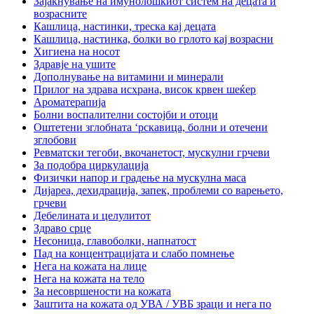
Зајакнување на имунолошкиот систем на децата и
возрасните
Кашлица, настинки, треска кај децата
Кашлица, настинка, болки во грлото кај возрасни
Хигиена на носот
Здравје на ушите
Дополнување на витамини и минерали
Прилог на здрава исхрана, висок крвен шеќер
Ароматерапија
Болни воспалителни состојби и отоци
Оштетени зглобната ‘рскавица, болни и отечени
зглобови
Ревматски тегоби, вкочанетост, мускулни грчеви
За подобра циркулација
Физички напор и градење на мускулна маса
Дијареа, дехидрација, запек, проблеми со варењето,
грчеви
Дебелината и целулитот
Здраво срце
Несоница, главоболки, напнатост
Пад на концентрацијата и слабо помнење
Нега на кожата на лице
Нега на кожата на тело
За несовршености на кожата
Заштита на кожата од УВА / УВБ зраци и нега по