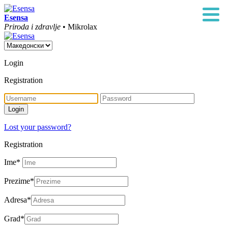
Esensa
Priroda i zdravlje
• Mikrolax
Login
Registration
Lost your password?
Registration
Ime
*
Prezime
*
Adresa
*
Grad
*