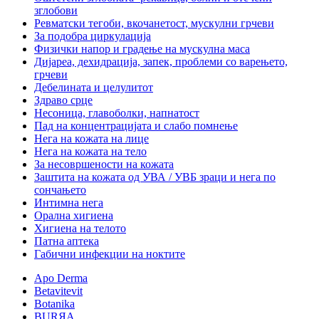
зглобови
Ревматски тегоби, вкочанетост, мускулни грчеви
За подобра циркулација
Физички напор и градење на мускулна маса
Дијареа, дехидрација, запек, проблеми со варењето,
грчеви
Дебелината и целулитот
Здраво срце
Несоница, главоболки, напнатост
Пад на концентрацијата и слабо помнење
Нега на кожата на лице
Нега на кожата на тело
За несовршености на кожата
Заштита на кожата од УВА / УВБ зраци и нега по
сончањето
Интимна нега
Орална хигиена
Хигиена на телото
Патна аптека
Габични инфекции на ноктите
Apo Derma
Betavitevit
Botanika
BURЯA