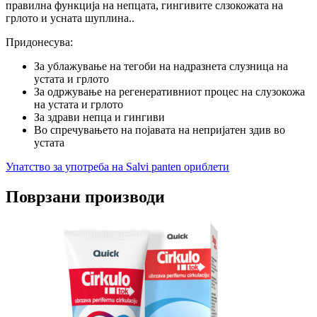
правилна функција на непцата, гингивите слзокожата на
грлото и усната шуплина..
Придонесува:
За ублажување на тегоби на надразнета слузница на
устата и грлото
За одржување на регенеративниот процес на слузокожа
на устата и грлото
За здрави непца и гингиви
Во спречувањето на појавата на непријатен здив во
устата
Упатство за употреба на Salvi panten ориблети
Поврзани производи