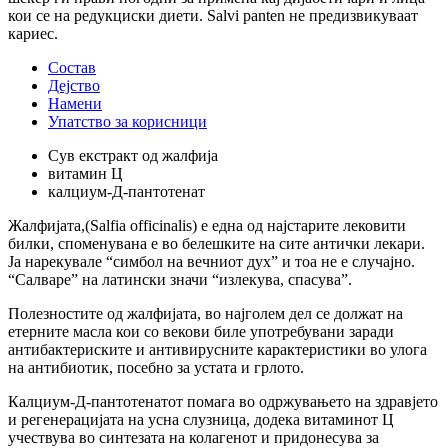
кои се на редукциски диети. Salvi panten не предизвикуваат
кариес.
Состав
Дејство
Намени
Упатство за корисници
Сув екстракт од жалфија
витамин Ц
калциум-Д-пантотенат
Жалфијата,(Salfia officinalis) е една од најстарите лековити
билки, споменувана е во белешките на сите антички лекари.
Ја нарекувале “симбол на вечниот дух” и тоа не е случајно.
“Салваре” на латински значи “излекува, спасува”.
Полезностите од жалфијата, во најголем дел се должат на
етерните масла кои со векови биле употребувани заради
антибактериските и антивирусните карактеристики во улога
на антибиотик, посебно за устата и грлото.
Калциум-Д-пантотенатот помага во одржувањето на здравјето
и регенерацијата на усна слузница, додека витаминот Ц
учествува во синтезата на колагенот и придонесува за