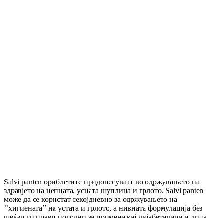
Salvi panten ориблетите придонесуваат во одржувањето на
здравјето на непцата, усната шуплина и грлото. Salvi panten
може да се користат секојдневно за одржувањето на
’’хигиената’’ на устата и грлото, а нивната формулација без
шеќер ги прави погодни за примена кај дијабетичари и лица