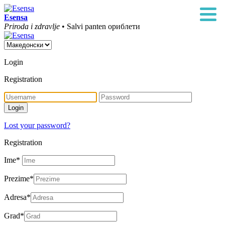
Esensa
Priroda i zdravlje
• Salvi panten ориблети
Login
Registration
Lost your password?
Registration
Ime
*
Prezime
*
Adresa
*
Grad
*