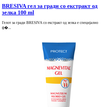
BRESIVA гел за гради со екстракт од
зелка 100 ml
Гелот за гради BRESIVA со екстракт од зелка е специјално
ф�...