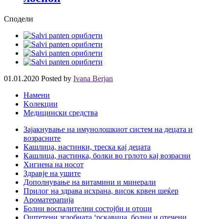
Сподели
01.01.2020
Posted by
Ivana Berjan
Намени
Kолекции
Медицински средства
Зајакнување на имунолошкиот систем на децата и
возрасните
Кашлица, настинки, треска кај децата
Кашлица, настинка, болки во грлото кај возрасни
Хигиена на носот
Здравје на ушите
Дополнување на витамини и минерали
Прилог на здрава исхрана, висок крвен шеќер
Ароматерапија
Болни воспалителни состојби и отоци
Оштетени зглобната ‘рскавица, болни и отечени