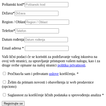
Poštanski kod
*
Država
*
Region / Oblast
Telefon
*
Datum rođenja
Email adresa
*
Vaši lični podaci će se koristiti za podržavanje vašeg iskustva na
ovoj veb stranici, za upravljanje pristupom vašem nalogu, kao i za
druge svrhe opisane na našoj stranici
politika privatnosti
.
Pročitao/la sam i prihvatam
uslove
korišćenja.
*
Želim da primam novosti i obaveštenja iz web prodavnice
(opciono)
Saglasnost za korišćenje ličnih podataka u sprovođenju analiza
*
Registrujte se