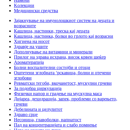
Намени
Kолекции
Медицински средства
Зајакнување на имунолошкиот систем на децата и
возрасните
Кашлица, настинки, треска кај децата
Кашлица, настинка, болки во грлото кај возрасни
Хигиена на носот
Здравје на ушите
Дополнување на витамини и минерали
Прилог на здрава исхрана, висок крвен шеќер
Ароматерапија
Болни воспалителни состојби и отоци
Оштетени зглобната ‘рскавица, болни и отечени
зглобови
Ревматски тегоби, вкочанетост, мускулни грчеви
За подобра циркулација
Физички напор и градење на мускулна маса
Дијареа, дехидрација, запек, проблеми со варењето,
грчеви
Дебелината и целулитот
Здраво срце
Несоница, главоболки, напнатост
Пад на концентрацијата и слабо помнење