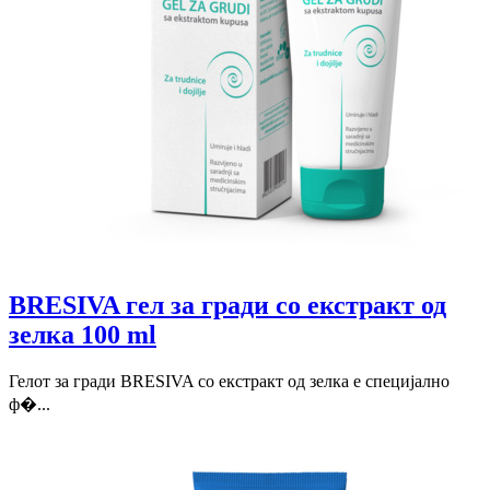
BRESIVA гел за гради со екстракт од
зелка 100 ml
Гелот за гради BRESIVA со екстракт од зелка е специјално
ф�...