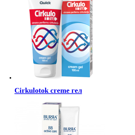
Cirkulotok creme гел