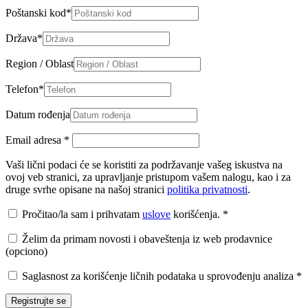
Poštanski kod
*
Država
*
Region / Oblast
Telefon
*
Datum rođenja
Email adresa
*
Vaši lični podaci će se koristiti za podržavanje vašeg iskustva na
ovoj veb stranici, za upravljanje pristupom vašem nalogu, kao i za
druge svrhe opisane na našoj stranici
politika privatnosti
.
Pročitao/la sam i prihvatam
uslove
korišćenja.
*
Želim da primam novosti i obaveštenja iz web prodavnice
(opciono)
Saglasnost za korišćenje ličnih podataka u sprovođenju analiza
*
Registrujte se