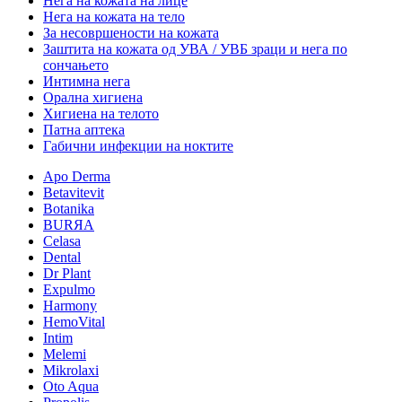
Нега на кожата на лице
Нега на кожата на тело
За несовршености на кожата
Заштита на кожата од УВА / УВБ зраци и нега по
сончањето
Интимна нега
Орална хигиена
Хигиена на телото
Патна аптека
Габични инфекции на ноктите
Apo Derma
Betavitevit
Botanika
BURЯA
Celasa
Dental
Dr Plant
Expulmo
Harmony
HemoVital
Intim
Melemi
Mikrolaxi
Oto Aqua