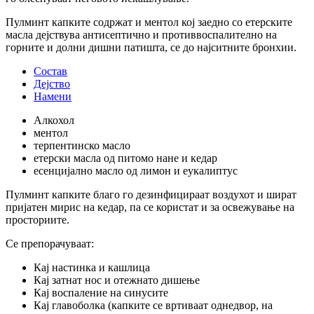
Пулминт капките содржат и ментол кој заедно со етерските
масла дејствува антисептично и противвоспалително на
горните и долни дишни патишта, се до најситните бронхии.
Состав
Дејство
Намени
Алкохол
ментол
терпентинско масло
етерски масла од питомо нане и кедар
есенцијално масло од лимон и еукалиптус
Пулминт капките благо го дезинфицираат воздухот и шират
пријатен мирис на кедар, па се користат и за освежување на
просториите.
Се препорачуваат:
Кај настинка и кашлица
Кај затнат нос и отежнато дишење
Кај воспаление на синусите
Кај главоболка (капките се вртиваат однедвор, на