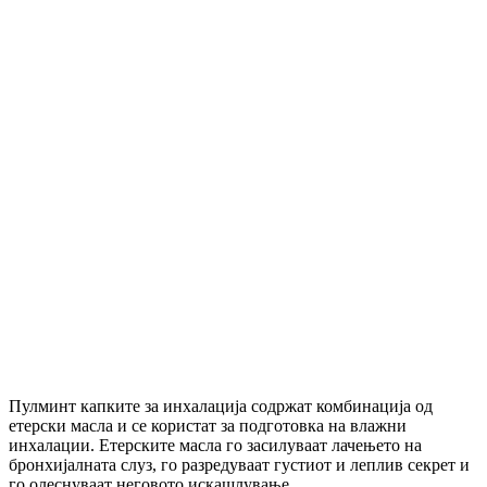
Пулминт капките за инхалација содржат комбинација од
етерски масла и се користат за подготовка на влажни
инхалации. Етерските масла го засилуваат лачењето на
бронхијалната слуз, го разредуваат густиот и леплив секрет и
го олеснуваат неговото искашлување.