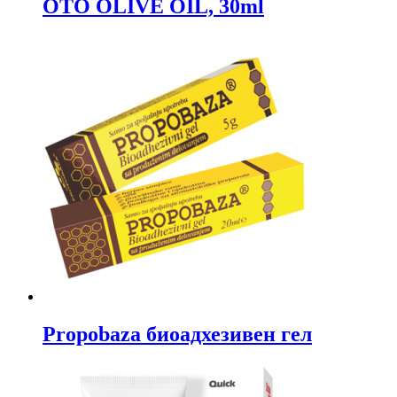
OTO OLIVE OIL, 30ml
Propobaza биоадхезивен гел