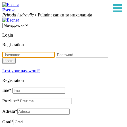
Esensa
Priroda i zdravlje
• Pulmint капки за инхалација
Login
Registration
Lost your password?
Registration
Ime
*
Prezime
*
Adresa
*
Grad
*