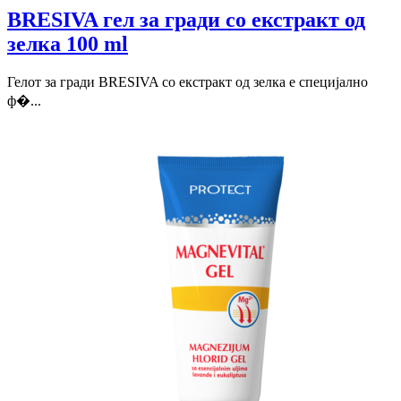
BRESIVA гел за гради со екстракт од
зелка 100 ml
Гелот за гради BRESIVA со екстракт од зелка е специјално
ф�...