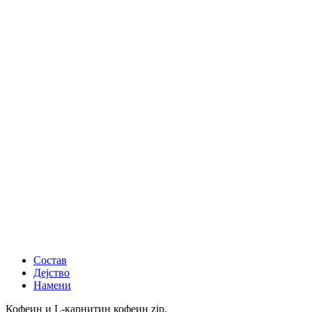
Состав
Дејство
Намени
Кофеин и L-карнитин кофеин zip.