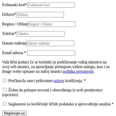
Poštanski kod
*
Država
*
Region / Oblast
Telefon
*
Datum rođenja
Email adresa
*
Vaši lični podaci će se koristiti za podržavanje vašeg iskustva na
ovoj veb stranici, za upravljanje pristupom vašem nalogu, kao i za
druge svrhe opisane na našoj stranici
politika privatnosti
.
Pročitao/la sam i prihvatam
uslove
korišćenja.
*
Želim da primam novosti i obaveštenja iz web prodavnice
(opciono)
Saglasnost za korišćenje ličnih podataka u sprovođenju analiza
*
Registrujte se