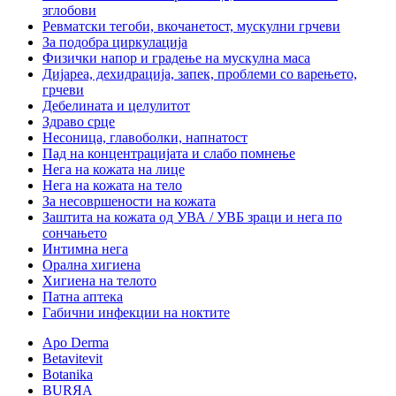
зглобови
Ревматски тегоби, вкочанетост, мускулни грчеви
За подобра циркулација
Физички напор и градење на мускулна маса
Дијареа, дехидрација, запек, проблеми со варењето,
грчеви
Дебелината и целулитот
Здраво срце
Несоница, главоболки, напнатост
Пад на концентрацијата и слабо помнење
Нега на кожата на лице
Нега на кожата на тело
За несовршености на кожата
Заштита на кожата од УВА / УВБ зраци и нега по
сончањето
Интимна нега
Орална хигиена
Хигиена на телото
Патна аптека
Габични инфекции на ноктите
Apo Derma
Betavitevit
Botanika
BURЯA