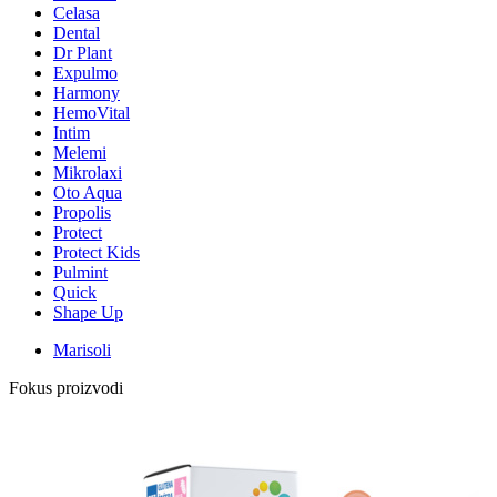
Celasa
Dental
Dr Plant
Expulmo
Harmony
HemoVital
Intim
Melemi
Mikrolaxi
Oto Aqua
Propolis
Protect
Protect Kids
Pulmint
Quick
Shape Up
Marisoli
Fokus proizvodi