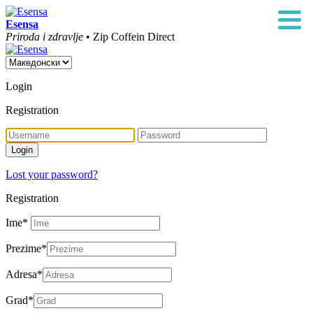
Esensa
Priroda i zdravlje
• Zip Coffein Direct
Login
Registration
Lost your password?
Registration
Ime
*
Prezime
*
Adresa
*
Grad
*