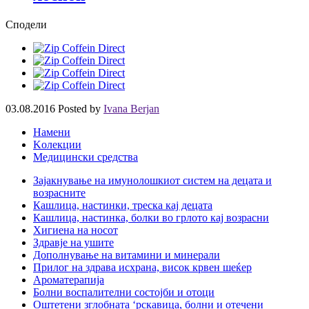
Сподели
03.08.2016
Posted by
Ivana Berjan
Намени
Kолекции
Медицински средства
Зајакнување на имунолошкиот систем на децата и
возрасните
Кашлица, настинки, треска кај децата
Кашлица, настинка, болки во грлото кај возрасни
Хигиена на носот
Здравје на ушите
Дополнување на витамини и минерали
Прилог на здрава исхрана, висок крвен шеќер
Ароматерапија
Болни воспалителни состојби и отоци
Оштетени зглобната ‘рскавица, болни и отечени