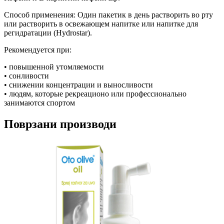
Способ применения: Один пакетик в день растворить во рту
или растворить в освежающем напитке или напитке для
регидратации (Hydrostar).
Рекомендуется при:
• повышенной утомляемости
• сонливости
• снижении концентрации и выносливости
• людям, которые рекреационо или профессионально
занимаются спортом
Поврзани производи