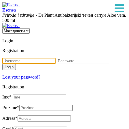
Esensa
Priroda i zdravlje
• Dr Plant Antibakterijski течен сапун Aloe vera,
500 ml
Login
Registration
Lost your password?
Registration
Ime
*
Prezime
*
Adresa
*
Grad
*