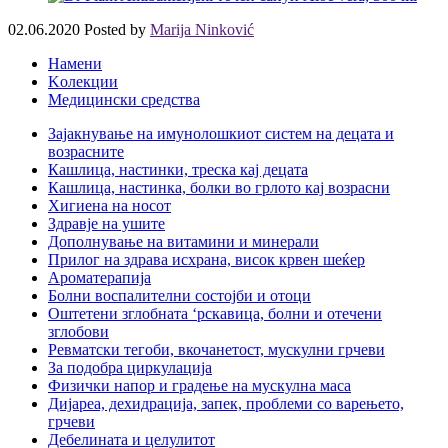
02.06.2020
Posted by
Marija Ninković
Намени
Kолекции
Медицински средства
Зајакнување на имунолошкиот систем на децата и
возрасните
Кашлица, настинки, треска кај децата
Кашлица, настинка, болки во грлото кај возрасни
Хигиена на носот
Здравје на ушите
Дополнување на витамини и минерали
Прилог на здрава исхрана, висок крвен шеќер
Ароматерапија
Болни воспалителни состојби и отоци
Оштетени зглобната ‘рскавица, болни и отечени
зглобови
Ревматски тегоби, вкочанетост, мускулни грчеви
За подобра циркулација
Физички напор и градење на мускулна маса
Дијареа, дехидрација, запек, проблеми со варењето,
грчеви
Дебелината и целулитот