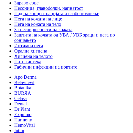
Здраво срце
Несоница, главоболки, напнатост
Пад на концентрацијата и слабо помнење
Нега на кожата на лице
Нега на кожата на тело
За несовршености на кожата
Заштита на кожата од УВА / УВБ зраци и нега по
сончањето
Интимна нега
Орална хигиена
Хигиена на телото
Патна аптека
Габични инфекции на ноктите
Apo Derma
Betavitevit
Botanika
BURЯA
Celasa
Dental
Dr Plant
Expulmo
Harmony
HemoVital
Intim