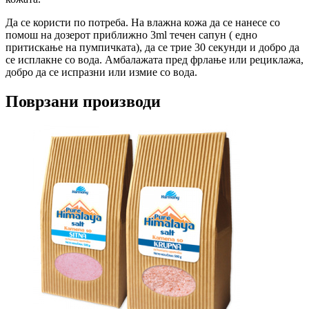
Да се користи по потреба. На влажна кожа да се нанесе со
помош на дозерот приближно 3ml течен сапун ( едно
притискање на пумпичката), да се трие 30 секунди и добро да
се исплакне со вода. Амбалажата пред фрлање или рециклажа,
добро да се испразни или измие со вода.
Поврзани производи