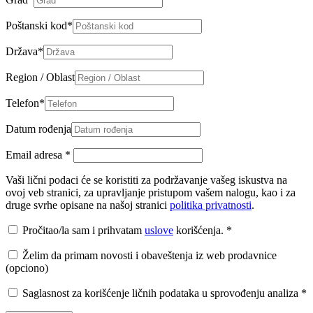
Poštanski kod
*
Država
*
Region / Oblast
Telefon
*
Datum rođenja
Email adresa
*
Vaši lični podaci će se koristiti za podržavanje vašeg iskustva na
ovoj veb stranici, za upravljanje pristupom vašem nalogu, kao i za
druge svrhe opisane na našoj stranici
politika privatnosti
.
Pročitao/la sam i prihvatam
uslove
korišćenja.
*
Želim da primam novosti i obaveštenja iz web prodavnice
(opciono)
Saglasnost za korišćenje ličnih podataka u sprovođenju analiza
*