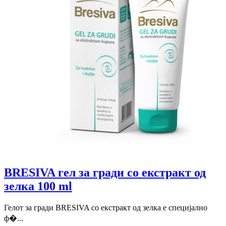
BRESIVA гел за гради со екстракт од
зелка 100 ml
Гелот за гради BRESIVA со екстракт од зелка е специјално
ф�...