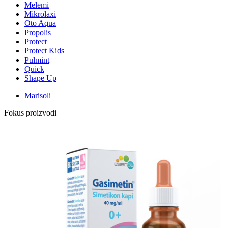
Melemi
Mikrolaxi
Oto Aqua
Propolis
Protect
Protect Kids
Pulmint
Quick
Shape Up
Marisoli
Fokus proizvodi