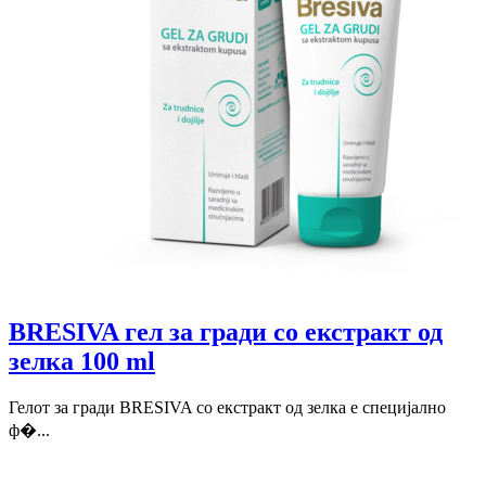
BRESIVA гел за гради со екстракт од
зелка 100 ml
Гелот за гради BRESIVA со екстракт од зелка е специјално
ф�...