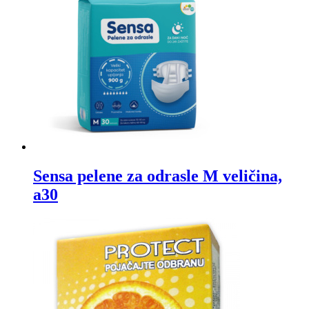
Sensa pelene za odrasle M veličina,
a30