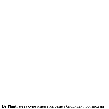
Dr Plant гел за суво миење на раце
е биоциден производ на