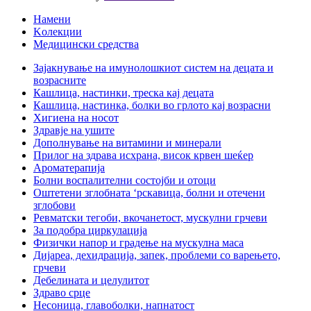
Намени
Kолекции
Медицински средства
Зајакнување на имунолошкиот систем на децата и
возрасните
Кашлица, настинки, треска кај децата
Кашлица, настинка, болки во грлото кај возрасни
Хигиена на носот
Здравје на ушите
Дополнување на витамини и минерали
Прилог на здрава исхрана, висок крвен шеќер
Ароматерапија
Болни воспалителни состојби и отоци
Оштетени зглобната ‘рскавица, болни и отечени
зглобови
Ревматски тегоби, вкочанетост, мускулни грчеви
За подобра циркулација
Физички напор и градење на мускулна маса
Дијареа, дехидрација, запек, проблеми со варењето,
грчеви
Дебелината и целулитот
Здраво срце
Несоница, главоболки, напнатост