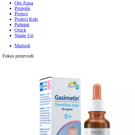
Oto Aqua
Propolis
Protect
Protect Kids
Pulmint
Quick
Shape Up
Marisoli
Fokus proizvodi