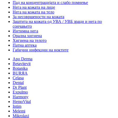
Пад на концентрацијата и слабо помнење
Нега на кожата на лице
Нега на кожата на тело
За несовршености на кожата
Заштита на кожата од УВА / УВБ зраци и нега по
сончањето
Интимна нега
Орална хигиена
Хигиена на телото
Патна аптека
Габични инфекции на ноктите
Apo Derma
Betavitevit
Botanika
BURЯA
Celasa
Dental
Dr Plant
Expulmo
Harmony
HemoVital
Intim
Melemi
Mikrolaxi