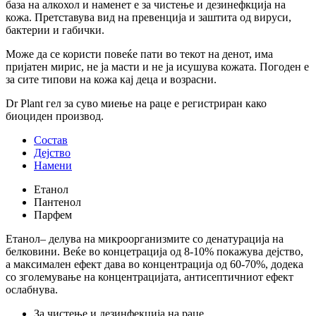
база на алкохол и наменет е за чистење и дезинефкција на
кожа. Претставува вид на превенција и заштита од вируси,
бактерии и габички.
Може да се користи повеќе пати во текот на денот, има
пријатен мирис, не ја масти и не ја исушува кожата. Погоден е
за сите типови на кожа кај деца и возрасни.
Dr Plant гел за суво миење на раце е регистриран како
биоциден производ.
Состав
Дејство
Намени
Етанол
Пантенол
Парфем
Етанол– делува на микроорганизмите со денатурација на
белковини. Веќе во концетрација од 8-10% покажува дејство,
а максимален ефект дава во концентрација од 60-70%, додека
со зголемување на концентрацијата, антисептичниот ефект
ослабнува.
За чистење и дезинфекција на раце