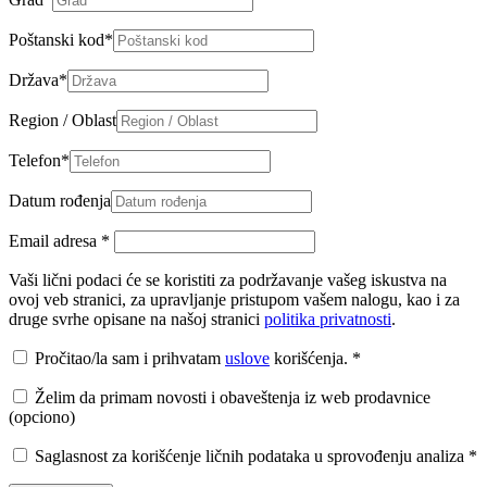
Poštanski kod
*
Država
*
Region / Oblast
Telefon
*
Datum rođenja
Email adresa
*
Vaši lični podaci će se koristiti za podržavanje vašeg iskustva na
ovoj veb stranici, za upravljanje pristupom vašem nalogu, kao i za
druge svrhe opisane na našoj stranici
politika privatnosti
.
Pročitao/la sam i prihvatam
uslove
korišćenja.
*
Želim da primam novosti i obaveštenja iz web prodavnice
(opciono)
Saglasnost za korišćenje ličnih podataka u sprovođenju analiza
*