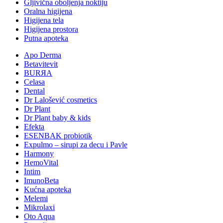
Gljivična oboljenja noktiju
Oralna higijena
Higijena tela
Higijena prostora
Putna apoteka
Apo Derma
Betavitevit
BURЯA
Celasa
Dental
Dr Lalošević cosmetics
Dr Plant
Dr Plant baby & kids
Efekta
ESENBAK probiotik
Expulmo – sirupi za decu i Pavle
Harmony
HemoVital
Intim
ImunoBeta
Kućna apoteka
Melemi
Mikrolaxi
Oto Aqua