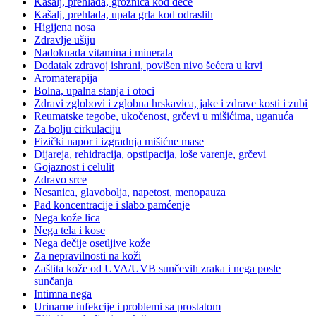
Kašalj, prehlada, groznica kod dece
Kašalj, prehlada, upala grla kod odraslih
Higijena nosa
Zdravlje ušiju
Nadoknada vitamina i minerala
Dodatak zdravoj ishrani, povišen nivo šećera u krvi
Aromaterapija
Bolna, upalna stanja i otoci
Zdravi zglobovi i zglobna hrskavica, jake i zdrave kosti i zubi
Reumatske tegobe, ukočenost, grčevi u mišićima, uganuća
Za bolju cirkulaciju
Fizički napor i izgradnja mišićne mase
Dijareja, rehidracija, opstipacija, loše varenje, grčevi
Gojaznost i celulit
Zdravo srce
Nesanica, glavobolja, napetost, menopauza
Pad koncentracije i slabo pamćenje
Nega kože lica
Nega tela i kose
Nega dečije osetljive kože
Za nepravilnosti na koži
Zaštita kože od UVA/UVB sunčevih zraka i nega posle
sunčanja
Intimna nega
Urinarne infekcije i problemi sa prostatom