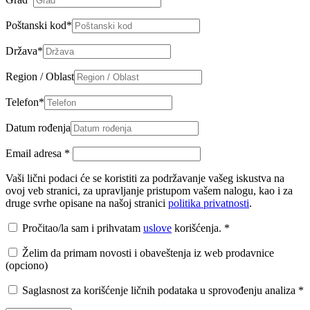
Poštanski kod
*
Država
*
Region / Oblast
Telefon
*
Datum rođenja
Email adresa
*
Vaši lični podaci će se koristiti za podržavanje vašeg iskustva na
ovoj veb stranici, za upravljanje pristupom vašem nalogu, kao i za
druge svrhe opisane na našoj stranici
politika privatnosti
.
Pročitao/la sam i prihvatam
uslove
korišćenja.
*
Želim da primam novosti i obaveštenja iz web prodavnice
(opciono)
Saglasnost za korišćenje ličnih podataka u sprovođenju analiza
*