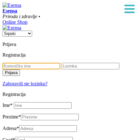
Esensa
Priroda i zdravlje
•
Online Shop
Prijava
Registracija
Zaboravili ste lozinku?
Registracija
Ime
*
Prezime
*
Adresa
*
Grad
*