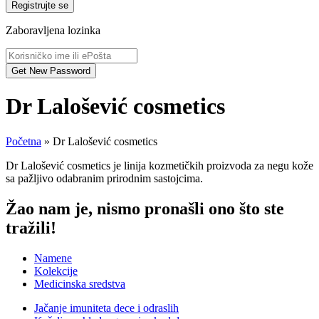
Registrujte se
Zaboravljena lozinka
Dr Lalošević cosmetics
Početna
»
Dr Lalošević cosmetics
Dr Lalošević cosmetics je linija kozmetičkih proizvoda za negu kože
sa pažljivo odabranim prirodnim sastojcima.
Žao nam je, nismo pronašli ono što ste
tražili!
Namene
Kolekcije
Medicinska sredstva
Jačanje imuniteta dece i odraslih