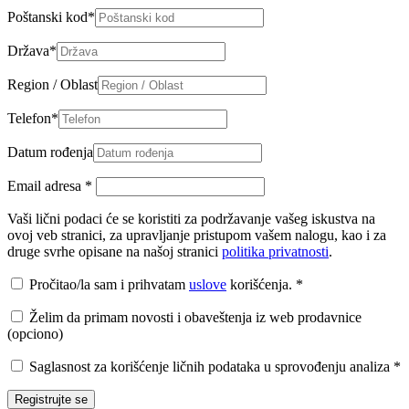
Poštanski kod
*
Država
*
Region / Oblast
Telefon
*
Datum rođenja
Email adresa
*
Vaši lični podaci će se koristiti za podržavanje vašeg iskustva na
ovoj veb stranici, za upravljanje pristupom vašem nalogu, kao i za
druge svrhe opisane na našoj stranici
politika privatnosti
.
Pročitao/la sam i prihvatam
uslove
korišćenja.
*
Želim da primam novosti i obaveštenja iz web prodavnice
(opciono)
Saglasnost za korišćenje ličnih podataka u sprovođenju analiza
*
Registrujte se