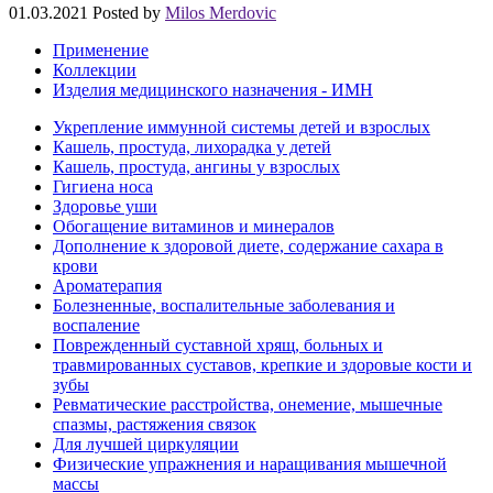
01.03.2021
Posted by
Milos Merdovic
Применение
Коллекции
Изделия медицинского назначения - ИМН
Укрепление иммунной системы детей и взрослых
Кашель, простуда, лихорадка у детей
Кашель, простуда, ангины у взрослых
Гигиена носа
Здоровье уши
Обогащение витаминов и минералов
Дополнение к здоровой диете, содержание сахара в
крови
Ароматерапия
Болезненные, воспалительные заболевания и
воспаление
Поврежденный суставной хрящ, больных и
травмированных суставов, крепкие и здоровые кости и
зубы
Ревматические расстройства, онемение, мышечные
спазмы, растяжения связок
Для лучшей циркуляции
Физические упражнения и наращивания мышечной
массы