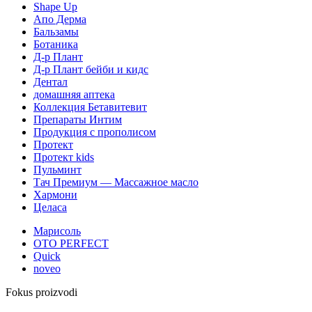
Shape Up
Апо Дерма
Бальзамы
Ботаника
Д-р Плант
Д-р Плант бейби и кидс
Дентал
домашняя аптека
Коллекция Бетавитевит
Препараты Интим
Продукция с прополисом
Протект
Протект kids
Пульминт
Тач Премиум — Массажное масло
Хармони
Целаса
Марисоль
OTO PERFECT
Quick
noveo
Fokus proizvodi