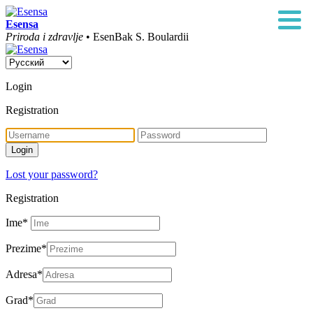
Esensa
Priroda i zdravlje
• EsenBak S. Boulardii
Login
Registration
Lost your password?
Registration
Ime
*
Prezime
*
Adresa
*
Grad
*