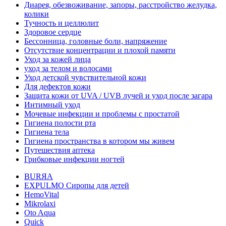
Диарея, обезвоживание, запоры, расстройство желудка,
колики
Тучность и целлюлит
Здоровое сердце
Бессонница, головные боли, напряжение
Отсутствие концентрации и плохой памяти
Уход за кожей лица
уход за телом и волосами
Уход детской чувствительной кожи
Для дефектов кожи
Защита кожи от UVA / UVB лучей и уход после загара
Интимный уход
Мочевые инфекции и проблемы с простатой
Гигиена полости рта
Гигиена тела
Гигиена пространства в котором мы живем
Путешествия аптека
Грибковые инфекции ногтей
BURЯA
EXPULMO Сиропы для детей
HemoVital
Mikrolaxi
Oto Aqua
Quick