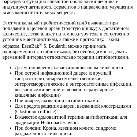
барьерную функцию слизистой оболочки кишечника и
индуцирует активность ферментов в направлении улучшения
всасывания питательных веществ.
Этот уникальный пробиотический гриб выживает при
попадании в целевой орган (толстую кишку) в достаточном
количестве, легко влияет на температуру тела и естественно
устойчив к антибиотикам, а также к протеолизу. Таким
®
образом, EsenBak
S. Boulardii можно принимать
одновременно с антибиотиками, без необходимости делать
временной интервал относительно терапии антибиотиками.
Для установления баланса микрофлоры кишечника
При острой инфекционной диарее (вирусный
гастроэнтерит, диарея путешественников,
энтерогеморрагические и энтеропатогенные инфекции,
вызванные кишечной палочкой, паразитарные
кишечные инфекции)
При диарее, вызванной антибиотиками.
Для предотвращения диареи, вызванной клостридиями
(Clostridium difficile)
В качестве адъювантной терапии антибиотиками для
эрадикации Helicobacter pylori.
При болезни Крона, язвенном колите, синдроме
раздраженного кишечника.