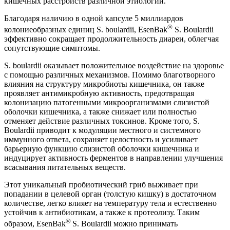
кишечных расстройств различной этиологии.
Благодаря наличию в одной капсуле 5 миллиардов
®
колониеобразных единиц S. boulardii, EsenBak
S. Boulardii
эффективно сокращает продолжительность диареи, облегчая
сопутствующие симптомы.
S. boulardii оказывает положительное воздействие на здоровье
с помощью различных механизмов. Помимо благотворного
влияния на структуру микробиоты кишечника, он также
проявляет антимикробную активность, предотвращая
колонизацию патогенными микроорганизмами слизистой
оболочки кишечника, а также снижает или полностью
отменяет действие различных токсинов. Кроме того, S.
Boulardii приводит к модуляции местного и системного
иммунного ответа, сохраняет целостность и усиливает
барьерную функцию слизистой оболочки кишечника и
индуцирует активность ферментов в направлении улучшения
всасывания питательных веществ.
Этот уникальный пробиотический гриб выживает при
попадании в целевой орган (толстую кишку) в достаточном
количестве, легко влияет на температуру тела и естественно
устойчив к антибиотикам, а также к протеолизу. Таким
®
образом, EsenBak
S. Boulardii можно принимать