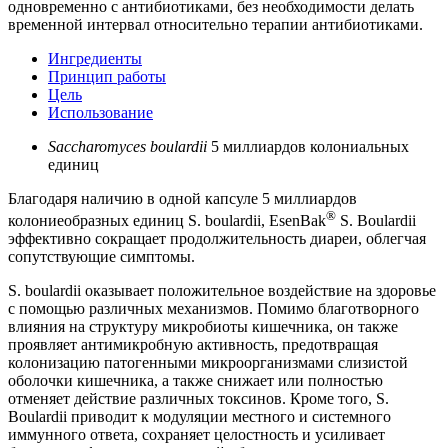
одновременно с антибиотиками, без необходимости делать
временной интервал относительно терапии антибиотиками.
Ингредиенты
Принцип работы
Цель
Использование
Saccharomyces boulardii
5 миллиардов колониальных
единиц
Благодаря наличию в одной капсуле 5 миллиардов
®
колониеобразных единиц S. boulardii, EsenBak
S. Boulardii
эффективно сокращает продолжительность диареи, облегчая
сопутствующие симптомы.
S. boulardii оказывает положительное воздействие на здоровье
с помощью различных механизмов. Помимо благотворного
влияния на структуру микробиоты кишечника, он также
проявляет антимикробную активность, предотвращая
колонизацию патогенными микроорганизмами слизистой
оболочки кишечника, а также снижает или полностью
отменяет действие различных токсинов. Кроме того, S.
Boulardii приводит к модуляции местного и системного
иммунного ответа, сохраняет целостность и усиливает