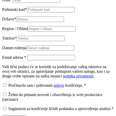
Poštanski kod
*
Država
*
Region / Oblast
Telefon
*
Datum rođenja
Email adresa
*
Vaši lični podaci će se koristiti za podržavanje vašeg iskustva na
ovoj veb stranici, za upravljanje pristupom vašem nalogu, kao i za
druge svrhe opisane na našoj stranici
politika privatnosti
.
Pročitao/la sam i prihvatam
uslove
korišćenja.
*
Želim da primam novosti i obaveštenja iz web prodavnice
(opciono)
Saglasnost za korišćenje ličnih podataka u sprovođenju analiza
*