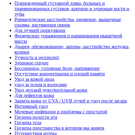
Поврежденный суставной хрящ, больных и
травмированных суставов, крепкие и здоровые кости и
зубы
Ревматические расстройства, онемение, мышечные
спазмы, растяжения связок
Для лучшей циркуляции
Физические упражнения и наращивания мышечной
массы
Диарея, обезвоживание, запоры, расстройство желудка,
колики
Тучность и целлюлит
Здоровое сердце
Бессонница, головные боли, напряжение
Отсутствие концентрации и плохой памяти
Уход за кожей лица
уход за телом и волосами
Уход детской чувствительной кожи
Для дефектов кожи
Защита кожи от UVA / UVB лучей и уход после загара
Интимный уход
Мочевые инфекции и проблемы с простатой
Гигиена полости рта
Гигиена тела
Гигиена пространства в котором мы живем
Путешествия аптека