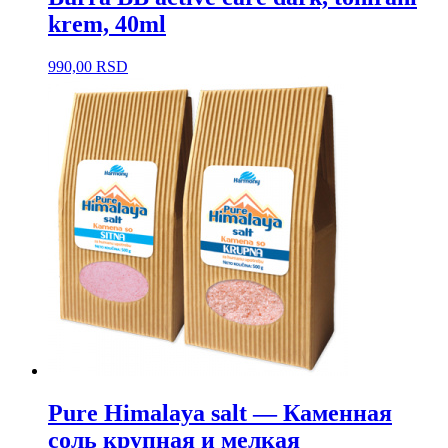
krem, 40ml
990,00
RSD
Pure Himalaya salt — Каменная
соль крупная и мелкая