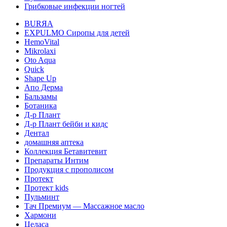
Грибковые инфекции ногтей
BURЯA
EXPULMO Сиропы для детей
HemoVital
Mikrolaxi
Oto Aqua
Quick
Shape Up
Апо Дерма
Бальзамы
Ботаника
Д-р Плант
Д-р Плант бейби и кидс
Дентал
домашняя аптека
Коллекция Бетавитевит
Препараты Интим
Продукция с прополисом
Протект
Протект kids
Пульминт
Тач Премиум — Массажное масло
Хармони
Целаса