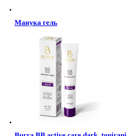
Манука гель
Burra BB active care dark, tonirani