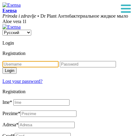
Esensa
Priroda i zdravlje
• Dr Plant Антибактериальное жидкое мыло
Aloe vera 1l
Login
Registration
Lost your password?
Registration
Ime
*
Prezime
*
Adresa
*
Grad
*