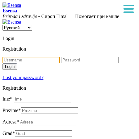
Esensa
Priroda i zdravlje
• Сироп Timal — Помогает при кашле
Login
Registration
Lost your password?
Registration
Ime
*
Prezime
*
Adresa
*
Grad
*