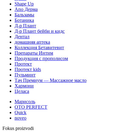
Shape Up
Апо Дерма
Бальзамы
Ботаника
Д-р Плант
Д-р Плант бейби и кидс
Дентал
домашняя аптека
Коллекция Бетавитевит
Препараты Интим
Продукция с прополисом
Протект
Протект kids
Пульминт
Тач Премиум — Массажное масло
Хармони
Целаса
Марисоль
OTO PERFECT
Quick
noveo
Fokus proizvodi