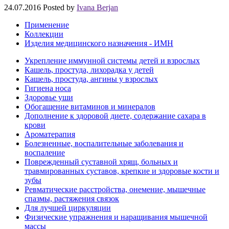
24.07.2016
Posted by
Ivana Berjan
Применение
Коллекции
Изделия медицинского назначения - ИМН
Укрепление иммунной системы детей и взрослых
Кашель, простуда, лихорадка у детей
Кашель, простуда, ангины у взрослых
Гигиена носа
Здоровье уши
Обогащение витаминов и минералов
Дополнение к здоровой диете, содержание сахара в
крови
Ароматерапия
Болезненные, воспалительные заболевания и
воспаление
Поврежденный суставной хрящ, больных и
травмированных суставов, крепкие и здоровые кости и
зубы
Ревматические расстройства, онемение, мышечные
спазмы, растяжения связок
Для лучшей циркуляции
Физические упражнения и наращивания мышечной
массы