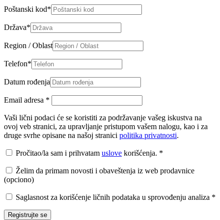
Poštanski kod
*
Država
*
Region / Oblast
Telefon
*
Datum rođenja
Email adresa
*
Vaši lični podaci će se koristiti za podržavanje vašeg iskustva na
ovoj veb stranici, za upravljanje pristupom vašem nalogu, kao i za
druge svrhe opisane na našoj stranici
politika privatnosti
.
Pročitao/la sam i prihvatam
uslove
korišćenja.
*
Želim da primam novosti i obaveštenja iz web prodavnice
(opciono)
Saglasnost za korišćenje ličnih podataka u sprovođenju analiza
*
Registrujte se