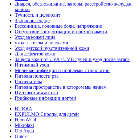
Диарея, обезвоживание, запоры, расстройство желудка,
колики
Тучность и целлюлит
Здоровое сердце
Бессонница, головные боли, напряжение
Отсутствие концентрации и плохой памяти
Уход за кожей лица
уход за телом и волосами
Уход детской чувствительной кожи
Для дефектов кожи
Защита кожи от UVA / UVB лучей и уход после загара
Интимный уход
Мочевые инфекции и проблемы с простатой
Гигиена полости рта
Гигиена тела
Гигиена пространства в котором мы живем
Путешествия аптека
Грибковые инфекции ногтей
BURЯA
EXPULMO Сиропы для детей
HemoVital
Mikrolaxi
Oto Aqua
Quick