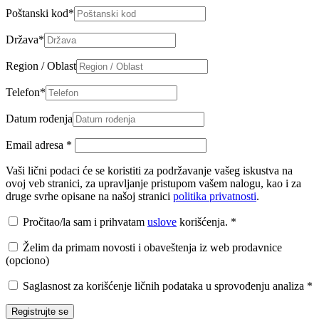
Poštanski kod
*
Država
*
Region / Oblast
Telefon
*
Datum rođenja
Email adresa
*
Vaši lični podaci će se koristiti za podržavanje vašeg iskustva na
ovoj veb stranici, za upravljanje pristupom vašem nalogu, kao i za
druge svrhe opisane na našoj stranici
politika privatnosti
.
Pročitao/la sam i prihvatam
uslove
korišćenja.
*
Želim da primam novosti i obaveštenja iz web prodavnice
(opciono)
Saglasnost za korišćenje ličnih podataka u sprovođenju analiza
*
Registrujte se