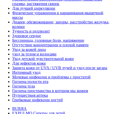
спазмы, растяжения связок
Для лучшей циркуляции
Физические упражнения и наращивания мышечной
массы
Диарея, обезвоживание, запоры, расстройство желудка,
колики
Тучность и целлюлит
Здоровое сердце
Бессонница, головные боли, напряжение
Отсутствие концентрации и плохой памяти
Уход за кожей лица
уход за телом и волосами
Уход детской чувствительной кожи
Для дефектов кожи
Защита кожи от UVA / UVB лучей и уход после загара
Интимный уход
Мочевые инфекции и проблемы с простатой
Гигиена полости рта
Гигиена тела
Гигиена пространства в котором мы живем
Путешествия аптека
Грибковые инфекции ногтей
BURЯA
EXPULMO Сиропы для детей