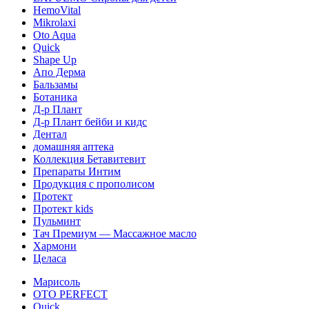
HemoVital
Mikrolaxi
Oto Aqua
Quick
Shape Up
Апо Дерма
Бальзамы
Ботаника
Д-р Плант
Д-р Плант бейби и кидс
Дентал
домашняя аптека
Коллекция Бетавитевит
Препараты Интим
Продукция с прополисом
Протект
Протект kids
Пульминт
Тач Премиум — Массажное масло
Хармони
Целаса
Марисоль
OTO PERFECT
Quick