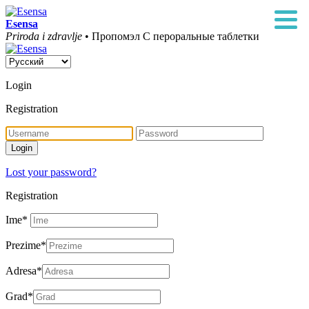
Esensa
Priroda i zdravlje
• Пропомэл C пероральные таблетки
Login
Registration
Lost your password?
Registration
Ime
*
Prezime
*
Adresa
*
Grad
*