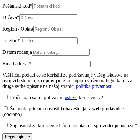
Poštanski kod
*
Država
*
Region / Oblast
Telefon
*
Datum rođenja
Email adresa
*
Vaši lični podaci će se koristiti za podržavanje vašeg iskustva na
ovoj veb stranici, za upravljanje pristupom vašem nalogu, kao i za
druge svrhe opisane na našoj stranici
politika privatnosti
.
Pročitao/la sam i prihvatam
uslove
korišćenja.
*
Želim da primam novosti i obaveštenja iz web prodavnice
(opciono)
Saglasnost za korišćenje ličnih podataka u sprovođenju analiza
*
Registrujte se