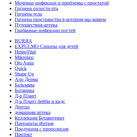
Мочевые инфекции и проблемы с простатой
Гигиена полости рта
Гигиена тела
Гигиена пространства в котором мы живем
Путешествия аптека
Грибковые инфекции ногтей
BURЯA
EXPULMO Сиропы для детей
HemoVital
Mikrolaxi
Oto Aqua
Quick
Shape Up
Апо Дерма
Бальзамы
Ботаника
Д-р Плант
Д-р Плант бейби и кидс
Дентал
домашняя аптека
Коллекция Бетавитевит
Препараты Интим
Продукция с прополисом
Протект