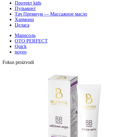
Протект kids
Пульминт
Тач Премиум — Массажное масло
Хармони
Целаса
Марисоль
OTO PERFECT
Quick
noveo
Fokus proizvodi