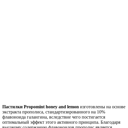
Пастилки Propomint honey and lemon
изготовлены на основе
экстракта прополиса, стандартизированного на 10%
флавоноида галангина, вследствие чего постигается
оптимальный эффект этого активного принципа. Благодаря
высокому содержанию флавоноидов прополис является