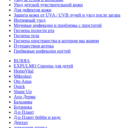
Уход детской чувствительной кожи
Для дефектов кожи
Защита кожи от UVA / UVB лучей и уход после загара
Интимный уход
Мочевые инфекции и проблемы с простатой
Гигиена полости рта
Гигиена тела
Гигиена пространства в котором мы живем
Путешествия аптека
Грибковые инфекции ногтей
BURЯA
EXPULMO Сиропы для детей
HemoVital
Mikrolaxi
Oto Aqua
Quick
Shape Up
Апо Дерма
Бальзамы
Ботаника
Д-р Плант
Д-р Плант бейби и кидс
Дентал
домашняя аптека