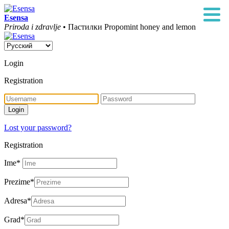
Esensa
Priroda i zdravlje
• Пастилки Propomint honey and lemon
Login
Registration
Lost your password?
Registration
Ime
*
Prezime
*
Adresa
*
Grad
*