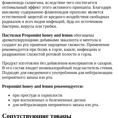
флавоноида галангина, вследствие чего постигается
оптимальный эффект этого активного принципа. Благодаря
высокому содержанию флавоноидов прополис является
естественной защитой от вредного воздействия свободных
радикалов и всех видов инфекций, будь их источником
бактерии, вирусы или грибки.
Пастилки Propomint honey and lemon
обогащены
ароматизирующими добавками эвкалипта и ментола и
создают во рту приятное ощущение свежести. Применение
рекомендуется при болях в горле, кашле, инфекциях и
раздражении слизистой ротовой полости и горла.
Продукт изготовлен без добавления консервантов и сахаров.
В его состав входит низкокалорийный подсластитель стевия.
Подходят для ежедневного употребления для нейтрализации
неприятного запаха изо рта.
Propomint honey and lemon рекомендуется:
при простуде и охриплости
при воспаленных и болезненных деснах
для нейтрализации неприятного запаха изо рта.
Сопутствующие товары