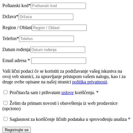
Poštanski kod
*
Država
*
Region / Oblast
Telefon
*
Datum rođenja
Email adresa
*
Vaši lični podaci će se koristiti za podržavanje vašeg iskustva na
ovoj veb stranici, za upravljanje pristupom vašem nalogu, kao i za
druge svrhe opisane na našoj stranici
politika privatnosti
.
Pročitao/la sam i prihvatam
uslove
korišćenja.
*
Želim da primam novosti i obaveštenja iz web prodavnice
(opciono)
Saglasnost za korišćenje ličnih podataka u sprovođenju analiza
*
Registrujte se