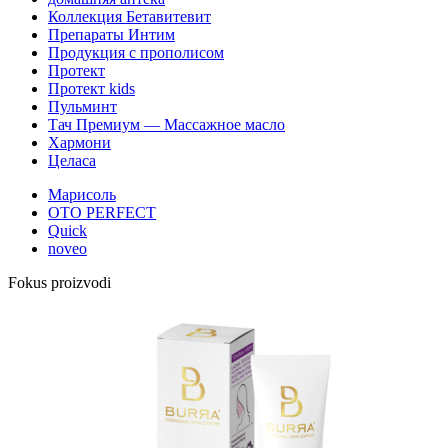
Коллекция Бетавитевит
Препараты Интим
Продукция с прополисом
Протект
Протект kids
Пульминт
Тач Премиум — Массажное масло
Хармони
Целаса
Марисоль
OTO PERFECT
Quick
noveo
Fokus proizvodi