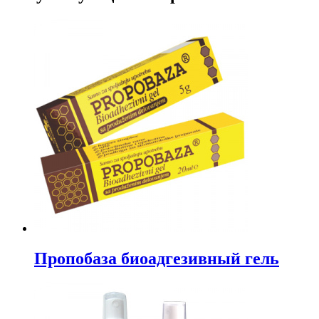
Пропобаза биоадгезивный гель