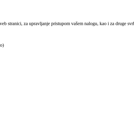
j veb stranici, za upravljanje pristupom vašem nalogu, kao i za druge sv
o)