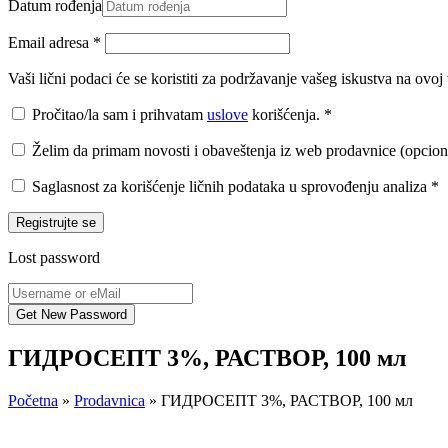
Datum rođenja
Email adresa
*
Vaši lični podaci će se koristiti za podržavanje vašeg iskustva na ovo
Pročitao/la sam i prihvatam
uslove
korišćenja.
*
Želim da primam novosti i obaveštenja iz web prodavnice (opcion
Saglasnost za korišćenje ličnih podataka u sprovođenju analiza
*
Registrujte se
Lost password
ГИДРОСЕПТ 3%, РАСТВОР, 100 мл
Početna
»
Prodavnica
»
ГИДРОСЕПТ 3%, РАСТВОР, 100 мл