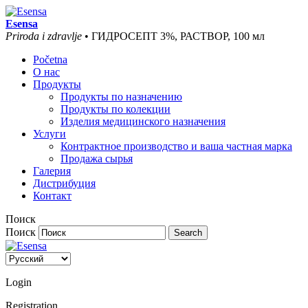
Esensa
Priroda i zdravlje
• ГИДРОСЕПТ 3%, РАСТВОР, 100 мл
Početna
О нас
Продукты
Продукты по назначению
Продукты по колекции
Изделия медицинского назначения
Услуги
Контрактное производство и ваша частная марка
Продажа сырья
Галерия
Дистрибуция
Контакт
Поиск
Поиск
Login
Registration