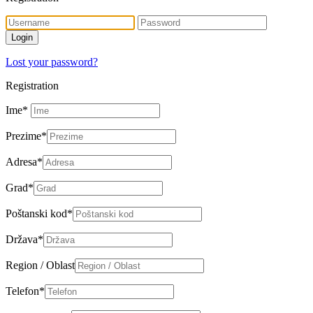
Lost your password?
Registration
Ime
*
Prezime
*
Adresa
*
Grad
*
Poštanski kod
*
Država
*
Region / Oblast
Telefon
*