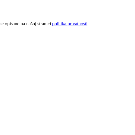
rhe opisane na našoj stranici
politika privatnosti
.