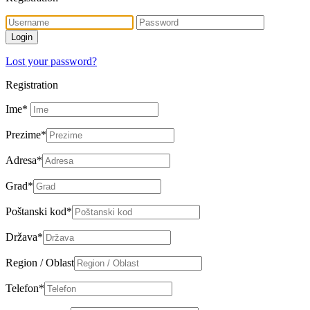
Lost your password?
Registration
Ime
*
Prezime
*
Adresa
*
Grad
*
Poštanski kod
*
Država
*
Region / Oblast
Telefon
*