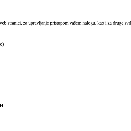
j veb stranici, za upravljanje pristupom vašem nalogu, kao i za druge sv
o)
и