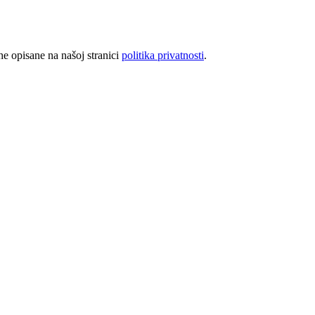
rhe opisane na našoj stranici
politika privatnosti
.