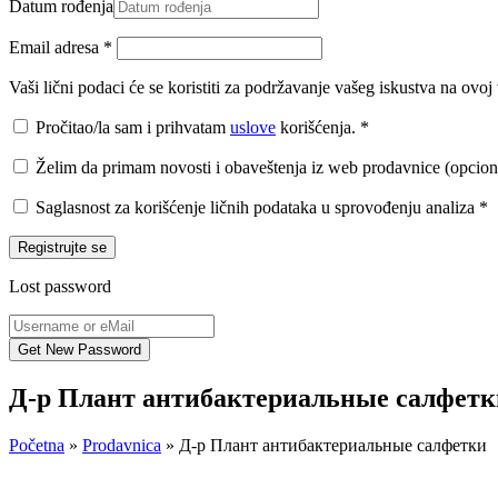
Datum rođenja
Email adresa
*
Vaši lični podaci će se koristiti za podržavanje vašeg iskustva na ovo
Pročitao/la sam i prihvatam
uslove
korišćenja.
*
Želim da primam novosti i obaveštenja iz web prodavnice (opcion
Saglasnost za korišćenje ličnih podataka u sprovođenju analiza
*
Registrujte se
Lost password
Д-р Плант антибактериальные салфетк
Početna
»
Prodavnica
»
Д-р Плант антибактериальные салфетки