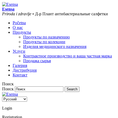
Esensa
Priroda i zdravlje
• Д-р Плант антибактериальные салфетки
Početna
О нас
Продукты
Продукты по назначению
Продукты по колекции
Изделия медицинского назначения
Услуги
Контрактное производство и ваша частная марка
Продажа сырья
Галерия
Дистрибуция
Контакт
Поиск
Поиск
Login
Registration