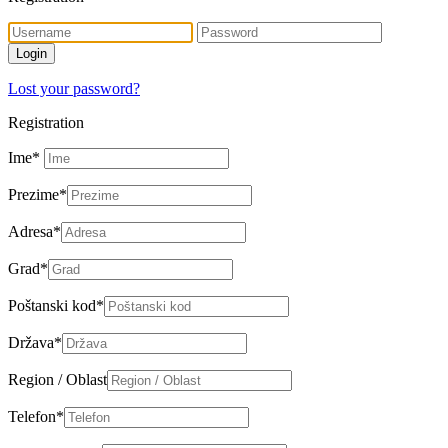
Lost your password?
Registration
Ime
*
Prezime
*
Adresa
*
Grad
*
Poštanski kod
*
Država
*
Region / Oblast
Telefon
*