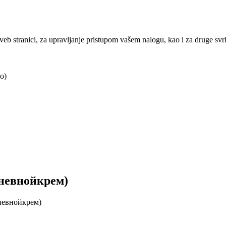
j veb stranici, za upravljanje pristupom vašem nalogu, kao i za druge sv
o)
дневнойкрем)
невнойкрем)