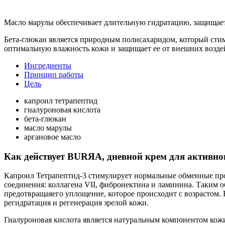
Масло марулы обеспечивает длительную гидратацию, защищает 
Бета-глюкан является природным полисахаридом, который сти
оптимальную влажность кожи и защищает ее от внешних возде
Ингредиенты
Принцип работы
Цель
капроил тетрапептид
гиалуроновая кислота
бета-глюкан
масло марулы
аргановое масло
Как действует BURЯA, дневной крем для активног
Капроил Тетрапептид-3 стимулирует нормальные обменные про
соединения: коллагена VII, фибронектина и ламинина. Таким 
предотвращаяего уплощение, которое происходит с возрастом.
регидратация и регенерация зрелой кожи.
Гиалуроновая кислота является натуральным компонентом кож