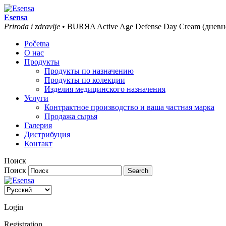
Esensa
Priroda i zdravlje
• BURЯA Active Age Defense Day Cream (днев
Početna
О нас
Продукты
Продукты по назначению
Продукты по колекции
Изделия медицинского назначения
Услуги
Контрактное производство и ваша частная марка
Продажа сырья
Галерия
Дистрибуция
Контакт
Поиск
Поиск
Login
Registration