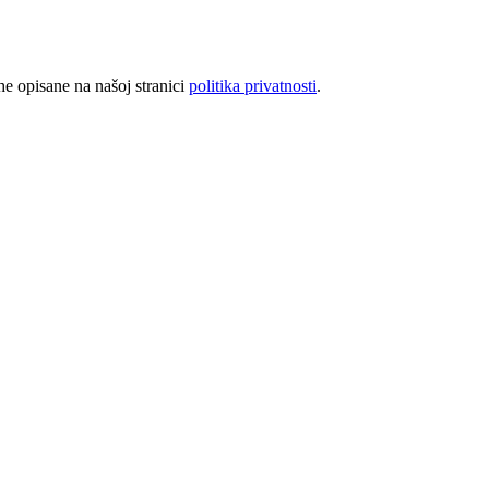
rhe opisane na našoj stranici
politika privatnosti
.