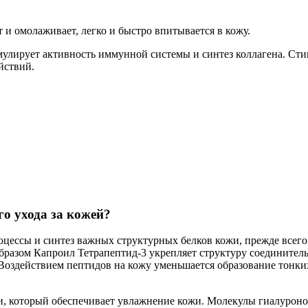
и омолаживает, легко и быстро впитывается в кожу.
мулирует активность иммунной системы и синтез коллагена. Ст
йствий.
о ухода за кожей?
цессы и синтез важных структурных белков кожи, прежде всего
образом Капроил Тетрапептид-3 укрепляет структуру соединител
 Воздействием пептидов на кожу уменьшается образование тонк
и, который обеспечивает увлажнение кожи. Молекулы гиалуроно