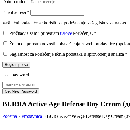
Datum rođenja
Email adresa
*
Vaši lični podaci će se koristiti za podržavanje vašeg iskustva na ovo
Pročitao/la sam i prihvatam
uslove
korišćenja.
*
Želim da primam novosti i obaveštenja iz web prodavnice (opcion
Saglasnost za korišćenje ličnih podataka u sprovođenju analiza
*
Registrujte se
Lost password
BURЯA Active Age Defense Day Cream (
Početna
»
Prodavnica
»
BURЯA Active Age Defense Day Cream (д