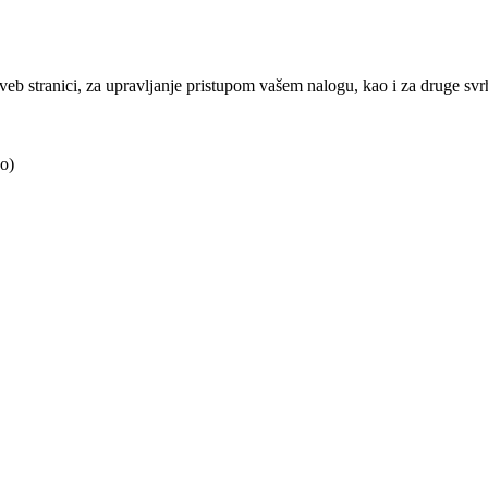
j veb stranici, za upravljanje pristupom vašem nalogu, kao i za druge sv
o)